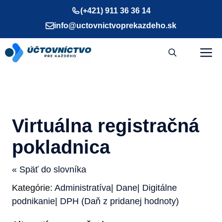
Preskočiť
(+421) 911 36 36 14
na
info@uctovnictvoprekazdeho.sk
obsah
M
Virtuálna registračná
pokladnica
« Späť do slovníka
Kategórie:
Administratíva
|
Dane
|
Digitálne
podnikanie
|
DPH (Daň z pridanej hodnoty)