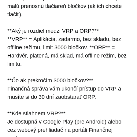
malú prenosnú tlačiareň bločkov (ak ich chcete
tlačiť).
**Aký je rozdiel medzi VRP a ORP?**
**VRP** = Aplikácia, zadarmo, bez skladu, bez
offline režimu, limit 3000 bločkov. **ORP** =
Hardvér, platená, má sklad, má offline režim, bez
limitu.
**Čo ak prekročím 3000 bločkov?**
Finančná správa vám ukončí prístup do VRP a
musíte si do 30 dní zaobstarať ORP.
**Kde stiahnem VRP?**
Je dostupná v Google Play (pre Android) alebo
cez webový prehliadač na portáli Finančnej