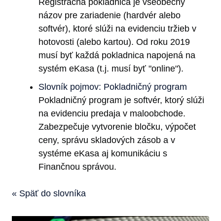
Registračná pokladnica je všeobecný
názov pre zariadenie (hardvér alebo
softvér), ktoré slúži na evidenciu tržieb v
hotovosti (alebo kartou). Od roku 2019
musí byť každá pokladnica napojená na
systém eKasa (t.j. musí byť "online").
Slovník pojmov: Pokladničný program
Pokladničný program je softvér, ktorý slúži
na evidenciu predaja v maloobchode.
Zabezpečuje vytvorenie bločku, výpočet
ceny, správu skladových zásob a v
systéme eKasa aj komunikáciu s
Finančnou správou.
« Späť do slovníka