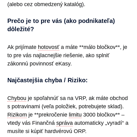
(alebo cez obmedzený katalóg).
Prečo je to pre vás (ako podnikateľa)
dôležité?
Ak prijímate
hotovosť
a máte **málo bločkov**, je
to pre vás najlacnejšie riešenie, ako splniť
zákonnú povinnosť eKasy.
Najčastejšia chyba / Riziko:
Chybou
je spoľahnúť sa na VRP, ak máte obchod
s potravinami (veľa položiek, potrebujete sklad).
Rizikom
je **prekročenie
limitu
3000 bločkov** –
vtedy vás Finančná
správa
automaticky „vyradí“ a
musíte si kúpiť hardvérovú ORP.