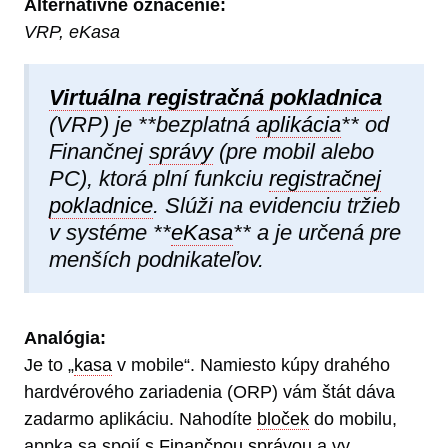
Alternatívne označenie:
VRP, eKasa
Virtuálna registračná pokladnica
(VRP) je **bezplatná
aplikácia
** od
Finančnej
správy
(pre mobil alebo
PC), ktorá plní funkciu
registračnej
pokladnice
. Slúži na evidenciu tržieb
v systéme **
eKasa
** a je určená pre
menších podnikateľov.
Analógia:
Je to „
kasa
v mobile“. Namiesto kúpy drahého
hardvérového zariadenia (ORP) vám štát dáva
zadarmo aplikáciu. Nahodíte
bloček
do mobilu,
appka sa spojí s
Finančnou správou
a vy