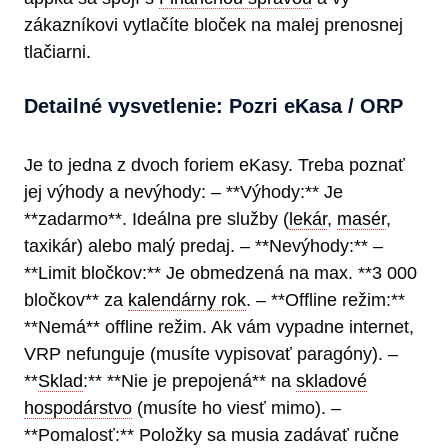
zákazníkovi vytlačíte bloček na malej prenosnej
tlačiarni.
Detailné vysvetlenie: Pozri eKasa / ORP
Je to jedna z dvoch foriem eKasy. Treba poznať
jej výhody a nevýhody: – **Výhody:** Je
**zadarmo**. Ideálna pre služby (
lekár
,
masér
,
taxikár) alebo malý predaj. – **Nevýhody:** –
**Limit bločkov:** Je obmedzená na max. **3 000
bločkov** za
kalendárny rok
. – **Offline režim:**
**Nemá** offline režim. Ak vám vypadne internet,
VRP nefunguje (musíte vypisovať paragóny). –
**
Sklad
:** **Nie je prepojená** na
skladové
hospodárstvo
(musíte ho viesť mimo). –
**Pomalosť:** Položky sa musia zadávať ručne