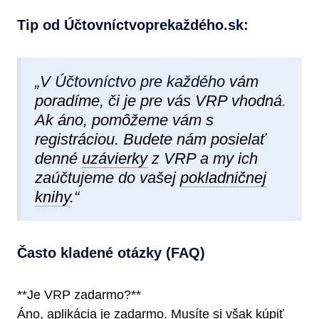
Tip od Účtovníctvoprekaždéh​o.sk:
„V
Účtovníctvo pre každého
vám
poradíme, či je pre vás VRP vhodná.
Ak áno, pomôžeme vám s
registráciou. Budete nám posielať
denné
uzávierky
z VRP a my ich
zaúčtujeme do vašej
pokladničnej
knihy
.“
Často kladené otázky (FAQ)
**Je VRP zadarmo?**
Áno, aplikácia je zadarmo. Musíte si však kúpiť