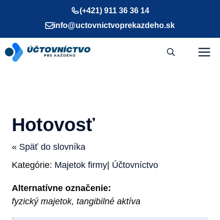
Preskočiť
(+421) 911 36 36 14
na
info@uctovnictvoprekazdeho.sk
obsah
M
Hotovosť
« Späť do slovníka
Kategórie:
Majetok firmy
|
Účtovníctvo
Alternatívne označenie:
fyzický majetok, tangibilné aktíva