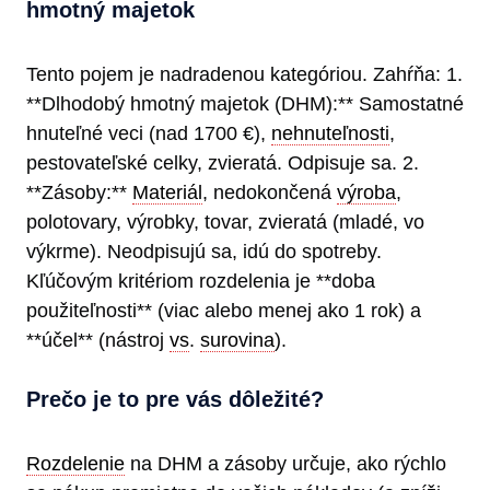
hmotný majetok
Tento pojem je nadradenou kategóriou. Zahŕňa: 1.
**Dlhodobý hmotný majetok (DHM):** Samostatné
hnuteľné veci (nad 1700 €),
nehnuteľnosti
,
pestovateľské celky, zvieratá. Odpisuje sa. 2.
**Zásoby:**
Materiál
, nedokončená
výroba
,
polotovary, výrobky, tovar, zvieratá (mladé, vo
výkrme). Neodpisujú sa, idú do spotreby.
Kľúčovým kritériom rozdelenia je **doba
použiteľnosti** (viac alebo menej ako 1 rok) a
**účel** (nástroj
vs
.
surovina
).
Prečo je to pre vás dôležité?
Rozdelenie
na DHM a zásoby určuje, ako rýchlo