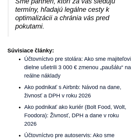
Sme partneri, ktorí za vás sledujú
termíny, hľadajú legálne cesty k
optimalizácii a chránia vás pred
pokutami.
Súvisiace články:
Účtovníctvo pre stolára: Ako sme majiteľovi
dielne ušetrili 3 000 € zmenou „paušálu“ na
reálne náklady
Ako podnikať s Airbnb: Návod na dane,
živnosť a DPH v roku 2026
Ako podnikať ako kuriér (Bolt Food, Wolt,
Foodora): Živnosť, DPH a dane v roku
2026
Účtovníctvo pre autoservis: Ako sme