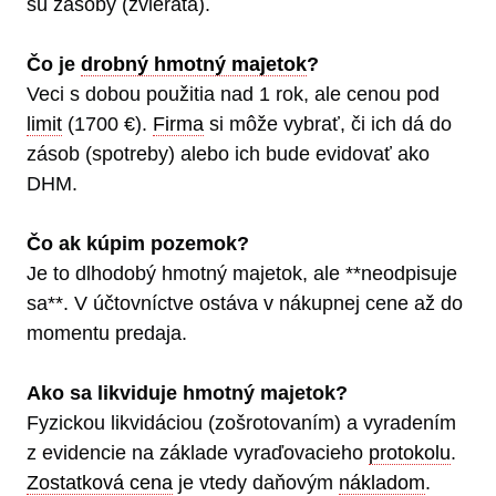
sú zásoby (zvieratá).
Čo je
drobný hmotný majetok
?
Veci s dobou použitia nad 1 rok, ale cenou pod
limit
(1700 €).
Firma
si môže vybrať, či ich dá do
zásob (spotreby) alebo ich bude evidovať ako
DHM.
Čo ak kúpim pozemok?
Je to dlhodobý hmotný majetok, ale **neodpisuje
sa**. V účtovníctve ostáva v nákupnej cene až do
momentu predaja.
Ako sa likviduje hmotný majetok?
Fyzickou likvidáciou (zošrotovaním) a vyradením
z evidencie na základe vyraďovacieho
protokolu
.
Zostatková cena
je vtedy daňovým
nákladom
.