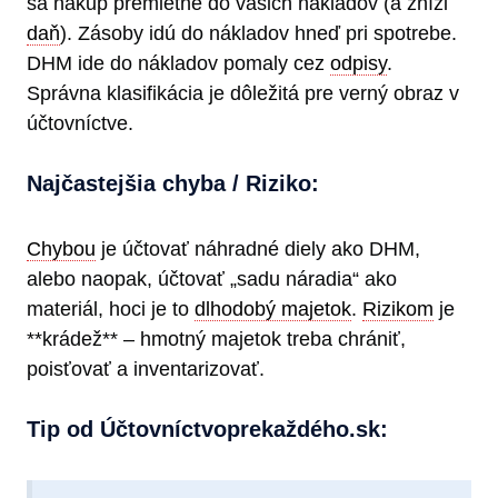
sa nákup premietne do vašich nákladov (a zníži
daň
). Zásoby idú do nákladov hneď pri spotrebe.
DHM ide do nákladov pomaly cez
odpisy
.
Správna klasifikácia je dôležitá pre verný obraz v
účtovníctve.
Najčastejšia chyba / Riziko:
Chybou
je účtovať náhradné diely ako DHM,
alebo naopak, účtovať „sadu náradia“ ako
materiál, hoci je to
dlhodobý majetok
.
Rizikom
je
**krádež** – hmotný majetok treba chrániť,
poisťovať a inventarizovať.
Tip od Účtovníctvoprekaždéh​o.sk: