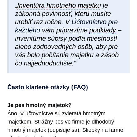
„
Inventúra
hmotného majetku
je
zákonná povinnosť, ktorú musíte
urobiť raz ročne. V
Účtovníctvo pre
každého
vám pripravíme
podklady
–
inventúrne súpisy podľa miestností
alebo zodpovedných osôb, aby pre
vás bolo počítanie majetku a zásob
čo najjednoduchšie.“
Často kladené otázky (FAQ)
Je pes hmotný majetok?
Áno. V účtovníctve sú zvieratá hmotným
majetkom
. Strážny pes vo firme je dlhodobý
hmotný majetok (odpisuje sa). Sliepky na farme