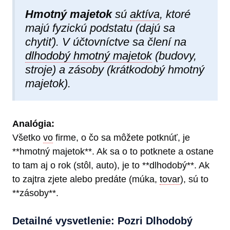
Hmotný majetok
sú
aktíva
, ktoré
majú fyzickú podstatu (dajú sa
chytiť). V účtovníctve sa člení na
dlhodobý hmotný majetok
(budovy,
stroje) a zásoby (krátkodobý hmotný
majetok).
Analógia:
Všetko
vo
firme, o čo sa môžete potknúť, je
**hmotný majetok**. Ak sa o to potknete a ostane
to tam aj o rok (stôl, auto), je to **dlhodobý**. Ak
to zajtra zjete alebo predáte (múka,
tovar
), sú to
**zásoby**.
Detailné vysvetlenie: Pozri Dlhodobý