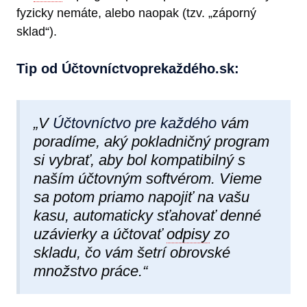
fyzicky nemáte, alebo naopak (tzv. „záporný
sklad“).
Tip od Účtovníctvoprekaždéh​o.sk:
„V
Účtovníctvo pre každého
vám
poradíme, aký pokladničný program
si vybrať, aby bol kompatibilný s
naším účtovným softvérom. Vieme
sa potom priamo napojiť na vašu
kasu, automaticky sťahovať denné
uzávierky a účtovať
odpisy
zo
skladu, čo vám šetrí obrovské
množstvo práce.“