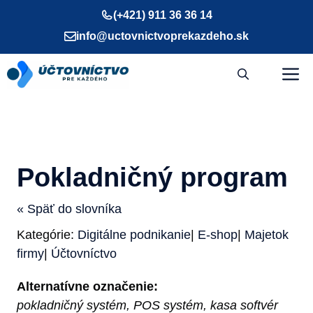
Preskočiť
(+421) 911 36 36 14
na
info@uctovnictvoprekazdeho.sk
obsah
M
Pokladničný program
« Späť do slovníka
Kategórie:
Digitálne podnikanie
|
E-shop
|
Majetok
firmy
|
Účtovníctvo
Alternatívne označenie:
pokladničný systém, POS systém, kasa softvér