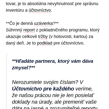
tovar, je to absolútna nevyhnutnosť pre správnu
inventúru a
účtovníctvo
.
**Čo je denná
uzávierka
?**
Súhrnný
report
z pokladničného programu, ktorý
ukazuje celkové
tržby
(v hotovosti, kartou) za
daný deň. Je to
podklad
pre účtovníctvo.
**Hľadáte partnera, ktorý vám dáva
zmysel?**
Nerozumiete svojim číslam? V
Účtovníctvo pre každého
veríme,
že našou prácou nie je len posielať
doklady na úrady, ale premeniť vaše
dáta
na jasné a zrozumiteľné reporty.