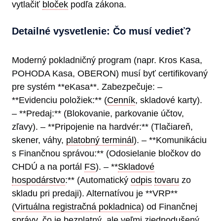
vytlačiť
bloček
podľa zákona.
Detailné vysvetlenie: Čo musí vedieť?
Moderný pokladničný program (napr. Kros Kasa,
POHODA Kasa, OBERON) musí byť certifikovaný
pre systém **eKasa**. Zabezpečuje: –
**Evidenciu položiek:** (
Cenník
, skladové karty).
– **Predaj:** (Blokovanie, parkovanie účtov,
zľavy). – **Pripojenie na hardvér:** (Tlačiareň,
skener, váhy,
platobný terminál
). – **Komunikáciu
s Finančnou správou:** (Odosielanie bločkov do
CHDÚ a na portál
FS
). – **
Skladové
hospodárstvo
:** (Automatický
odpis
tovaru
zo
skladu pri predaji). Alternatívou je **VRP**
(
Virtuálna registračná pokladnica
) od Finančnej
správy
, čo je bezplatný, ale veľmi zjednodušený