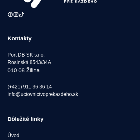
Kontakty
Port DB SK s.r.o.
Rosinská 8543/34A
010 08 Žilina
(+421) 911 36 36 14
info@uctovnictvoprekazdeho.sk
Dôležité linky
Úvod