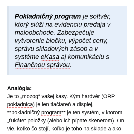
Pokladničný program
je
softvér
,
ktorý slúži na evidenciu predaja v
maloobchode. Zabezpečuje
vytvorenie bločku, výpočet ceny,
správu skladových zásob a v
systéme
eKasa
aj komunikáciu s
Finančnou správou
.
Analógia:
Je to „mozog“ vašej kasy. Kým hardvér (ORP
pokladnica
) je len tlačiareň a displej,
**pokladničný
program
** je ten systém, v ktorom
„ťukáte“ položky (alebo ich pípate skenerom). On
vie, koľko čo stojí, koľko je toho na sklade a ako