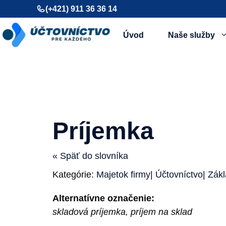
Preskočiť
(+421) 911 36 36 14
na
obsah
Úvod
Naše služby
Príjemka
« Späť do slovníka
Kategórie:
Majetok firmy
|
Účtovníctvo
|
Zákl
Alternatívne označenie:
skladová príjemka, príjem na sklad