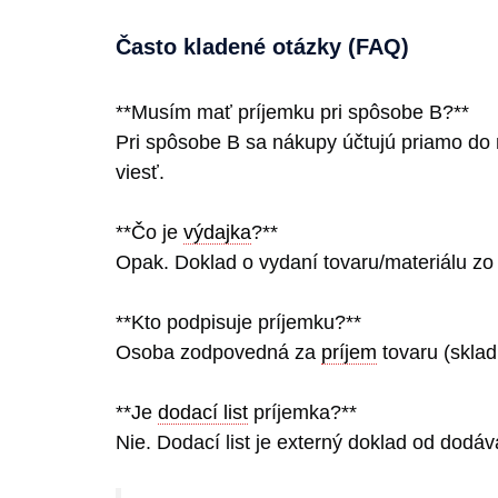
Často kladené otázky (FAQ)
**Musím mať príjemku pri spôsobe B?**
Pri spôsobe B sa nákupy účtujú priamo do n
viesť.
**Čo je
výdajka
?**
Opak. Doklad o vydaní tovaru/materiálu zo s
**Kto podpisuje príjemku?**
Osoba zodpovedná za
príjem
tovaru (sklad
**Je
dodací list
príjemka?**
Nie. Dodací list je externý doklad od dodáva