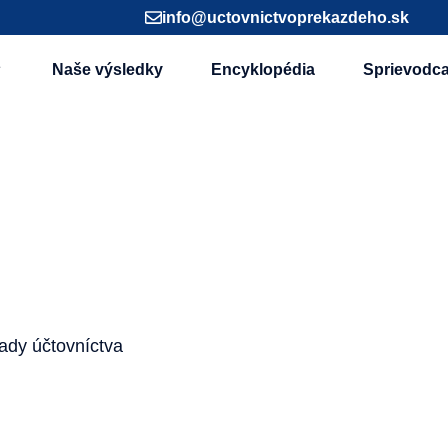
info@uctovnictvoprekazdeho.sk
Naše výsledky
Encyklopédia
Sprievodc
ady účtovníctva