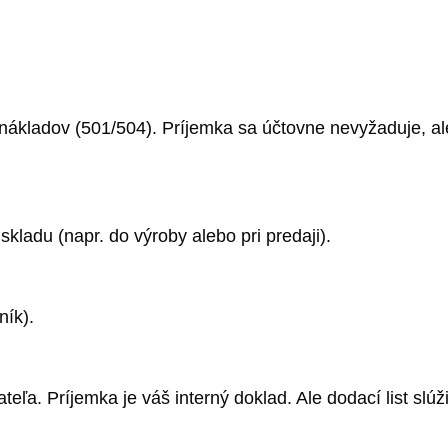
ákladov (501/504). Príjemka sa účtovne nevyžaduje, ale 
kladu (napr. do výroby alebo pri predaji).
ník).
teľa. Príjemka je váš interný doklad. Ale dodací list slú