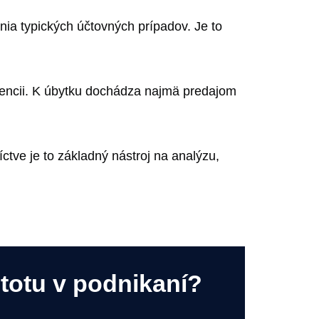
ia typických účtovných prípadov. Je to
idencii. K úbytku dochádza najmä predajom
ctve je to základný nástroj na analýzu,
stotu v podnikaní?