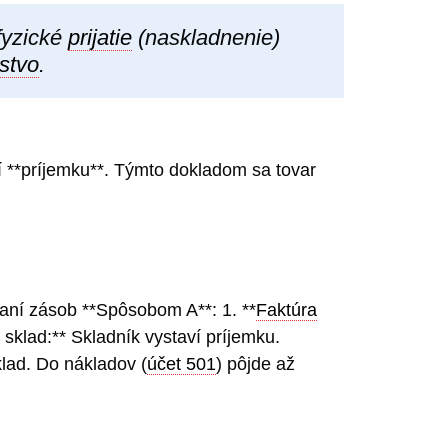
 fyzické
prijatie
(naskladnenie)
stvo
.
ví **príjemku**. Týmto dokladom sa tovar
vaní zásob **Spôsobom A**: 1. **
Faktúra
a sklad:** Skladník vystaví príjemku.
lad. Do nákladov (
účet 501
) pôjde až