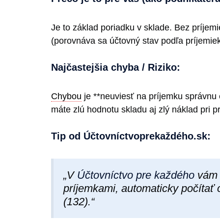
Je to základ poriadku v sklade. Bez príjem
(porovnáva sa účtovný stav podľa príjemie
Najčastejšia chyba / Riziko:
Chybou
je **neuviesť na príjemku správnu 
máte zlú hodnotu skladu aj zlý náklad pri pr
Tip od Účtovníctvoprekaždéh​o.sk:
„V
Účtovníctvo pre každého
vám 
príjemkami, automaticky počítať
(132).“