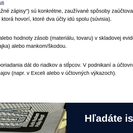
ti
žné zápisy") sú konkrétne, zaužívané spôsoby zaúčtovan
torá hovorí, ktoré dva účty idú spolu (súvisia).
alebo hodnoty zásob (materiálu, tovaru) v skladovej ev
dajka) alebo mankom/škodou.
riadania dát do riadkov a stĺpcov. V podnikaní a účtovní
ajov (napr. v Exceli alebo v účtovných výkazoch).
Hľadáte i