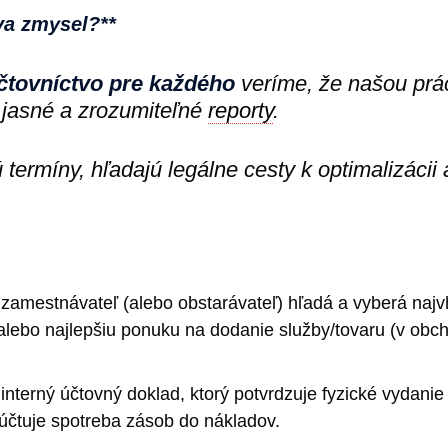
va zmysel?**
čtovníctvo pre každého
veríme, že našou prác
jasné a zrozumiteľné
reporty
.
ú termíny, hľadajú legálne cesty k optimalizácii
 zamestnávateľ (alebo obstarávateľ) hľadá a vyberá naj
 alebo najlepšiu ponuku na dodanie služby/tovaru (v obc
interný účtovný doklad, ktorý potvrdzuje fyzické vydanie
 účtuje spotreba zásob do nákladov.