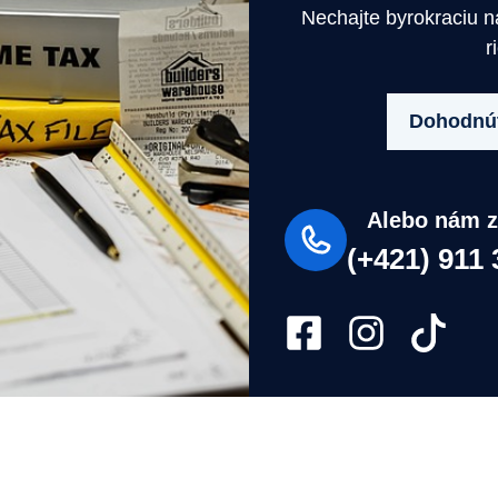
Nechajte byrokraciu 
r
Dohodnúť
Alebo nám z
(+421) 911 