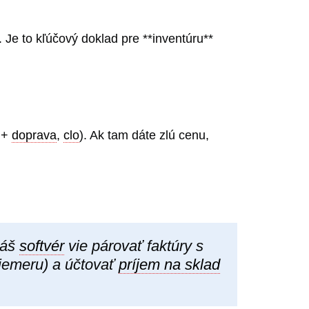
 Je to kľúčový doklad pre **inventúru**
 +
doprava
,
clo
). Ak tam dáte zlú cenu,
Náš
softvér
vie párovať faktúry s
riemeru) a účtovať
príjem na sklad