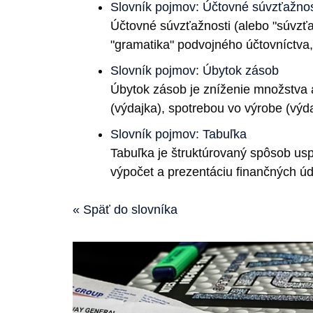
Slovník pojmov: Účtovné súvzťažnos
Účtovné súvzťažnosti (alebo "súvzťa
"gramatika" podvojného účtovníctva, k
Slovník pojmov: Úbytok zásob
Úbytok zásob je zníženie množstva 
(výdajka), spotrebou vo výrobe (vý
Slovník pojmov: Tabuľka
Tabuľka je štruktúrovaný spôsob uspo
výpočet a prezentáciu finančných úd
« Späť do slovníka