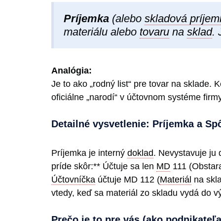
Príjemka
(alebo
skladová príjem
materiálu alebo
tovaru
na
sklad
.
Analógia:
Je to ako „rodný list“ pre tovar na sklade.
oficiálne „narodí“ v účtovnom systéme firmy
Detailné vysvetlenie: Príjemka a S
Príjemka je interný
doklad
. Nevystavuje ju 
príde skôr:** Účtuje sa len
MD
111 (Obstara
Účtovníčka
účtuje MD 112 (
Materiál
na skla
vtedy, keď sa materiál zo skladu vydá do vý
Prečo je to pre vás (ako podnikateľa