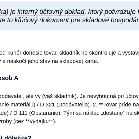
ka
) je
interný účtovný doklad
, ktorý potvrdzuje
 Je to kľúčový dokument pre
skladové hospodár
 Keď
kuriér
donesie tovar, skladník ho skontroluje a vysta
 a naskočí jeho stav na skladovej karte.
pôsob A
dodávateľ, ale vy (váš skladník). Je nevyhnutná pri účto
nie materiálu) /
D
321 (
Dodávatelia
). 2. **Tovar príde n
de) / D 111 (Obstaranie). Tým sa
náklad
„dostane“ na sk
roby (cez **výdajku**).
) dôležité?