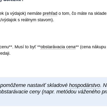
iek (a výdajok) nemáte
prehľad
o tom, čo máte na sklade.
k/výdajok s reálnym stavom).
cenu**. Musí to byť **
obstarávacia cena
** (cena nákupu
edaji.
pomôžeme nastaviť skladové
hospodárstvo
. 
 obstarávacie ceny (napr. metódou váženého p