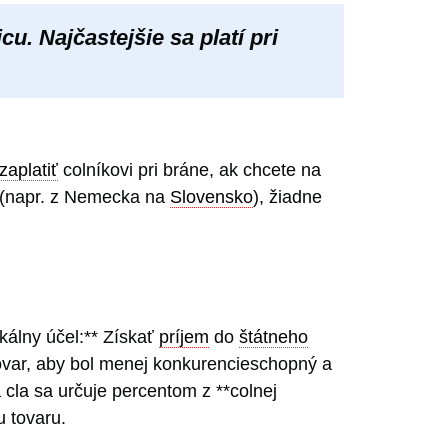
u. Najčastejšie sa platí pri
zaplatiť
colníkovi pri bráne, ak chcete na
u (napr. z Nemecka na
Slovensko
), žiadne
škálny účel:** Získať
príjem
do
štátneho
tovar, aby bol menej konkurencieschopný a
a cla sa určuje percentom z **colnej
u tovaru.