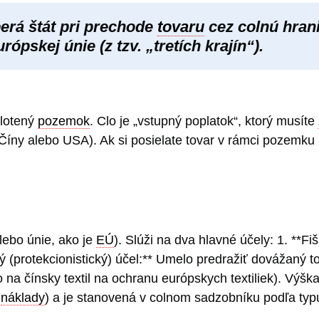
berá štát pri prechode
tovaru
cez colnú hranic
ópskej únie (z tzv. „tretích krajín“).
plotený
pozemok
. Clo je „vstupný poplatok“, ktorý musíte
z Číny alebo USA). Ak si posielate tovar v rámci pozemk
alebo únie, ako je
EÚ
). Slúži na dva hlavné účely: 1. **Fi
 (protekcionistický) účel:** Umelo predražiť dovážaný 
o na čínsky textil na ochranu európskych textiliek). Výšk
é
náklady
) a je stanovená v colnom sadzobníku podľa typ