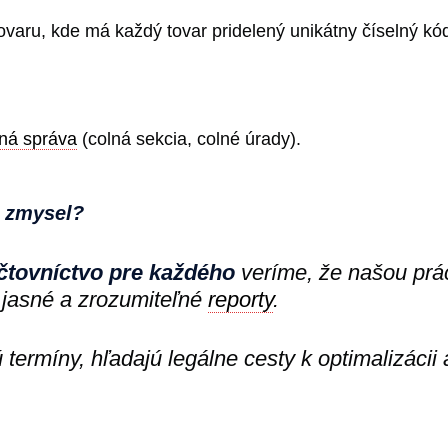
tovaru, kde má každý tovar pridelený unikátny číselný k
ná správa
(colná sekcia, colné úrady).
a zmysel?
čtovníctvo pre každého
veríme, že našou prác
jasné a zrozumiteľné
reporty
.
ú termíny, hľadajú legálne cesty k optimalizácii