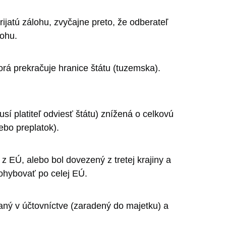
ijatú zálohu, zvyčajne preto, že odberateľ
lohu.
rá prekračuje hranice štátu (tuzemska).
í platiteľ odviesť štátu) znížená o celkovú
ebo preplatok).
z EÚ, alebo bol dovezený z tretej krajiny a
ohybovať po celej EÚ.
vaný v účtovníctve (zaradený do majetku) a