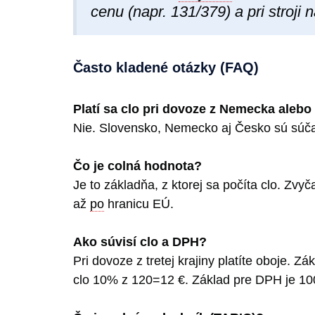
cenu (napr. 131/379) a pri stroji
Často kladené otázky (FAQ)
Platí sa clo pri dovoze z Nemecka aleb
Nie. Slovensko, Nemecko aj Česko sú súčas
Čo je colná hodnota?
Je to základňa, z ktorej sa počíta clo. Zvyča
až
po
hranicu EÚ.
Ako súvisí clo a DPH?
Pri dovoze z tretej krajiny platíte oboje. Z
clo 10% z 120=12 €. Základ pre DPH je 10