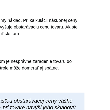
amy náklad
. Pri kalkulácii nákupnej ceny
vyšuje obstarávaciu cenu tovaru. Ak ste
iť clo tam.
kom
je nesprávne zaradenie tovaru do
ntrole môže domerať aj spätne.
časťou obstarávacej ceny vášho
pri tovare navýši jeho skladovú