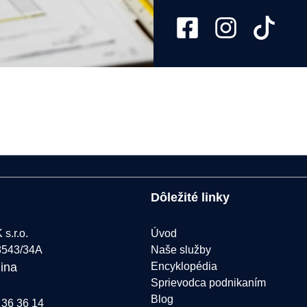
Dôležité linky
s.r.o.
Úvod
8543/34A
Naše služby
lina
Encyklopédia
Sprievodca podnikaním
Blog
 36 36 14