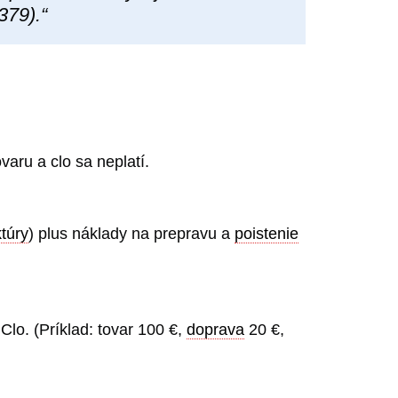
379).“
aru a clo sa neplatí.
ktúry
) plus náklady na prepravu a
poistenie
lo. (Príklad: tovar 100 €,
doprava
20 €,