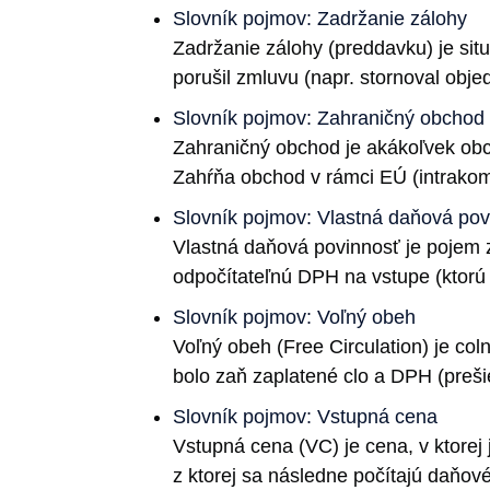
Slovník pojmov: Zadržanie zálohy
Zadržanie zálohy (preddavku) je situ
porušil zmluvu (napr. stornoval obj
Slovník pojmov: Zahraničný obchod
Zahraničný obchod je akákoľvek obch
Zahŕňa obchod v rámci EÚ (intrakomu
Slovník pojmov: Vlastná daňová pov
Vlastná daňová povinnosť je pojem z
odpočítateľnú DPH na vstupe (ktorú s
Slovník pojmov: Voľný obeh
Voľný obeh (Free Circulation) je col
bolo zaň zaplatené clo a DPH (preš
Slovník pojmov: Vstupná cena
Vstupná cena (VC) je cena, v ktorej
z ktorej sa následne počítajú daňov