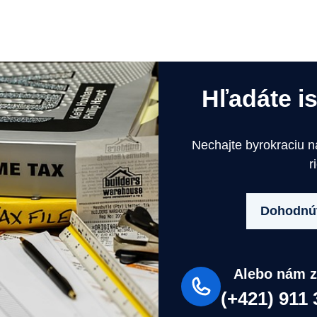
Hľadáte i
Nechajte byrokraciu 
r
Dohodnúť
Alebo nám z
(+421) 911 