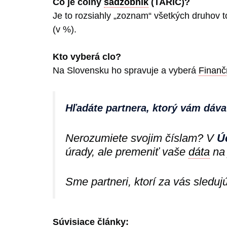
Čo je colný
sadzobník
(TARIC)?
Je to rozsiahly „zoznam“ všetkých druhov 
(v %).
Kto vyberá clo?
Na Slovensku ho spravuje a vyberá
Finanč
Hľadáte partnera, ktorý vám dáv
Nerozumiete svojim číslam? V
Ú
úrady, ale premeniť vaše
dáta
na 
Sme partneri, ktorí za vás sleduj
Súvisiace články: