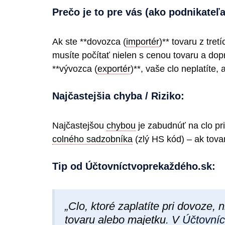
Prečo je to pre vás (ako podnikateľa
Ak ste **dovozca (
importér
)** tovaru z tret
musíte počítať nielen s cenou tovaru a dop
**vývozca (
exportér
)**, vaše clo neplatíte,
Najčastejšia chyba / Riziko:
Najčastejšou
chybou
je zabudnúť na clo pr
colného sadzobníka
(zlý HS kód) – ak tova
Tip od Účtovníctvoprekaždéh​o.sk:
„Clo, ktoré zaplatíte pri dovoze, n
tovaru alebo
majetku
. V
Účtovníc