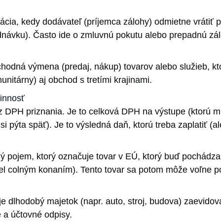
ácia, kedy dodávateľ (príjemca zálohy) odmietne vrátiť pr
ednávku). Často ide o zmluvnú pokutu alebo prepadnú zá
odná výmena (predaj, nákup) tovarov alebo služieb, kto
nitárny) aj obchod s tretími krajinami.
innosť
 DPH priznania. Je to celková DPH na výstupe (ktorú mus
i pýta späť). Je to výsledná daň, ktorú treba zaplatiť (al
ný pojem, ktorý označuje tovar v EÚ, ktorý buď pochádza 
iel colným konaním). Tento tovar sa potom môže voľne p
 je dlhodobý majetok (napr. auto, stroj, budova) zaevido
é a účtovné odpisy.