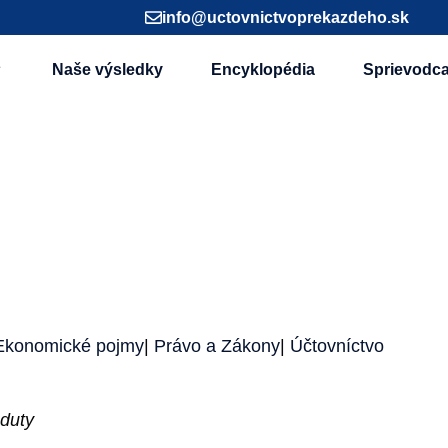
info@uctovnictvoprekazdeho.sk
Naše výsledky
Encyklopédia
Sprievodc
Ekonomické pojmy
|
Právo a Zákony
|
Účtovníctvo
 duty