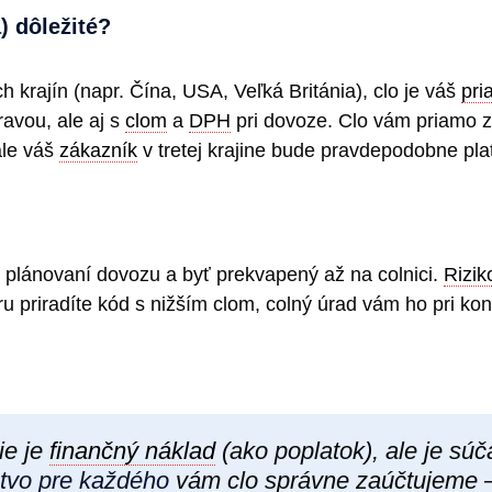
) dôležité?
ích krajín (napr. Čína, USA, Veľká Británia), clo je váš
pri
ravou, ale aj s
clom
a
DPH
pri dovoze. Clo vám priamo z
 ale váš
zákazník
v tretej krajine bude pravdepodobne plat
i plánovaní dovozu a byť prekvapený až na colnici.
Rizi
ru priradíte kód s nižším clom, colný úrad vám ho pri ko
ie je
finančný náklad
(ako poplatok), ale je sú
tvo pre každého
vám clo správne zaúčtujeme – 