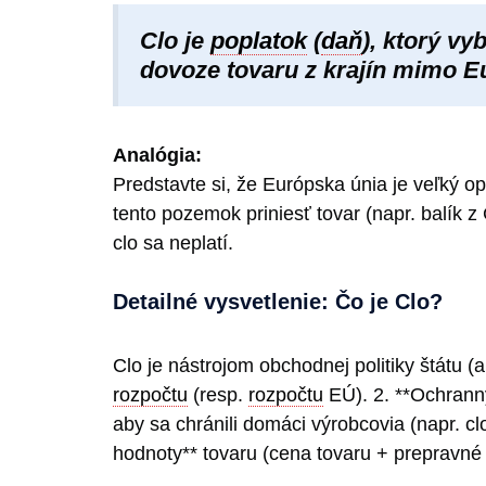
Clo je
poplatok
(
daň
), ktorý vy
dovoze tovaru z krajín mimo Eur
Analógia:
Predstavte si, že Európska únia je veľký o
tento pozemok priniesť tovar (napr. balík 
clo sa neplatí.
Detailné vysvetlenie: Čo je Clo?
Clo je nástrojom obchodnej politiky štátu (
rozpočtu
(resp.
rozpočtu
EÚ). 2. **Ochranný
aby sa chránili domáci výrobcovia (napr. cl
hodnoty** tovaru (cena tovaru + prepravn