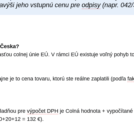
 navýši jeho vstupnú cenu pre
odpisy
(napr. 042/
o Česka?
ťou colnej únie EÚ. V rámci EÚ existuje voľný pohyb tov
jne je to cena tovaru, ktorú ste reálne zaplatili (podľa
fa
ákladňou pre
výpočet DPH
je Colná hodnota + vypočítané C
0+20+12 = 132 €).