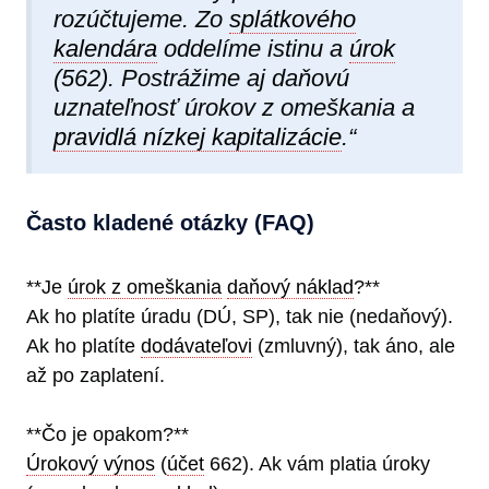
rozúčtujeme. Zo
splátkového
kalendára
oddelíme istinu a
úrok
(562). Postrážime aj daňovú
uznateľnosť úrokov z omeškania a
pravidlá nízkej kapitalizácie
.“
Často kladené otázky (FAQ)
**Je
úrok z omeškania
daňový náklad
?**
Ak ho platíte úradu (DÚ, SP), tak nie (nedaňový).
Ak ho platíte
dodávateľovi
(zmluvný), tak áno, ale
až po zaplatení.
**Čo je opakom?**
Úrokový výnos
(
účet
662). Ak vám platia úroky