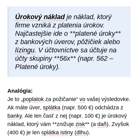
Úrokový náklad
je náklad, ktorý
firme vzniká z platenia úrokov.
Najčastejšie ide o **platené úroky**
z bankových úverov, pôžičiek alebo
lízingu
. V účtovníctve sa účtuje na
účty skupiny **56x** (napr. 562 –
Platené úroky).
Analógia:
Je to „
poplatok
za požičanie“
vo
vašej výsledovke.
Ak máte úver,
splátka
(napr. 500 €) odchádza z
banky
. Ale len časť z nej (napr. 100 €) je úrokový
náklad, ktorý vám **znižuje
zisk
** (a
daň
). Zvyšok
(400 €) je len
splátka istiny
(
dlhu
).