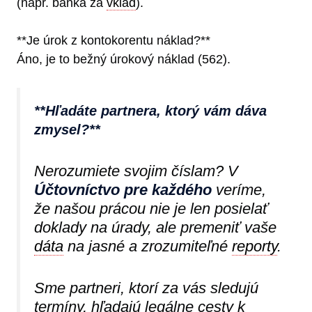
(napr. banka za
vklad
).
**Je úrok z kontokorentu náklad?**
Áno, je to bežný úrokový náklad (562).
**Hľadáte partnera, ktorý vám dáva
zmysel?**
Nerozumiete svojim číslam? V
Účtovníctvo pre každého
veríme,
že našou prácou nie je len posielať
doklady na úrady, ale premeniť vaše
dáta
na jasné a zrozumiteľné
reporty
.
Sme partneri, ktorí za vás sledujú
termíny, hľadajú legálne cesty k