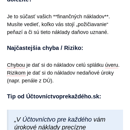
Je to súčasť vašich **finančných nákladov**.
Musíte vedieť, koľko vás stojí „požičiavanie“
peňazí a či sú tieto náklady daňovo uznané.
Najčastejšia chyba / Riziko:
Chybou
je dať si do nákladov celú splátku
úveru
.
Rizikom
je dať si do nákladov nedaňové úroky
(napr. penále z DÚ).
Tip od Účtovníctvoprekaždéh​o.sk:
„V
Účtovníctvo pre každého
vám
úrokové náklady precízne