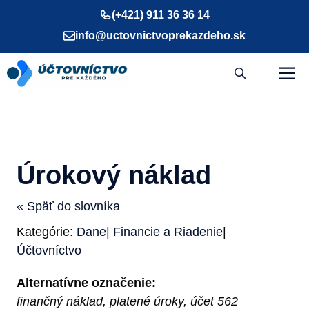
Preskočiť
(+421) 911 36 36 14
na
info@uctovnictvoprekazdeho.sk
obsah
M
Úrokový náklad
« Späť do slovníka
Kategórie:
Dane
|
Financie a Riadenie
|
Účtovníctvo
Alternatívne označenie:
finančný náklad, platené úroky, účet 562