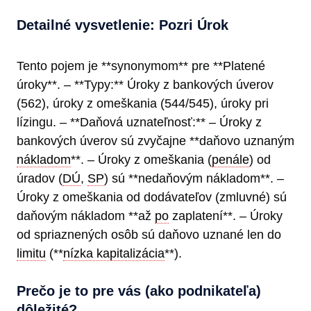
Detailné vysvetlenie: Pozri Úrok
Tento pojem je **synonymom** pre **Platené
úroky**. – **Typy:** Úroky z bankových úverov
(562), úroky z omeškania (544/545), úroky pri
lízingu. – **Daňová uznateľnosť:** – Úroky z
bankových úverov sú zvyčajne **daňovo uznaným
nákladom
**. – Úroky z omeškania (
penále
) od
úradov (
DÚ
,
SP
) sú **nedaňovým nákladom**. –
Úroky z omeškania od dodávateľov (zmluvné) sú
daňovým nákladom **až
po
zaplatení**. – Úroky
od spriaznených osôb sú daňovo uznané len do
limitu
(**
nízka kapitalizácia
**).
Prečo je to pre vás (ako podnikateľa)
dôležité?