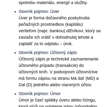
spotrebu materiálu, energií a služby.
Slovník pojmov: Úver
Úver je forma dočasného poskytnutia
peňažných prostriedkov (kapitálu)
veriteľom (napr. bankou) dlžníkovi, ktorý sa
zaviaže ich vrátiť v dohodnutej lehote a
zaplatiť za to odplatu – úrok.
Slovník pojmov: Účtovný zápis
Účtovný zápis je technické zaznamenanie
účtovného prípadu (transakcie) do
účtovných kníh. V podvojnom účtovníctve
má formu zápisu na stranu Má dať (MD) a
Dal (D) jedného alebo viacerých účtov.
Slovník pojmov: Úmor
Úmor je časť splátky úveru alebo lízingu,
ktorá slúži na splatenie istiny (pôvodného