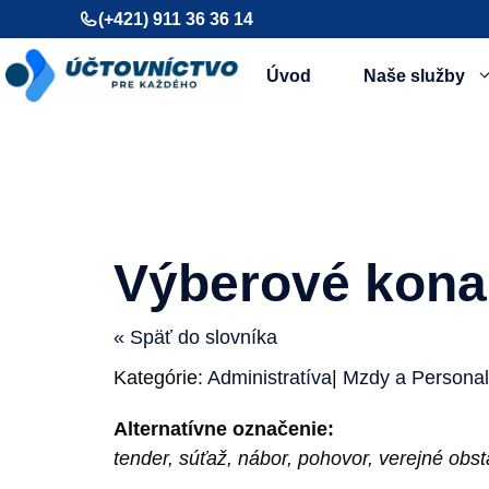
Preskočiť
(+421) 911 36 36 14
na
obsah
Úvod
Naše služby
Výberové kona
« Späť do slovníka
Kategórie:
Administratíva
|
Mzdy a Personali
Alternatívne označenie:
tender, súťaž, nábor, pohovor, verejné obst