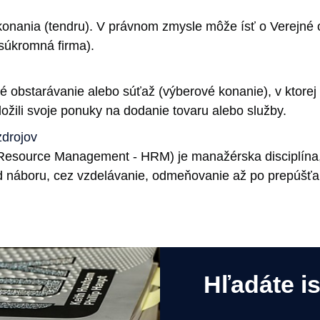
onania (tendru). V právnom zmysle môže ísť o Verejné o
súkromná firma).
 obstarávanie alebo súťaž (výberové konanie), v ktorej 
ožili svoje ponuky na dodanie tovaru alebo služby.
zdrojov
Resource Management - HRM) je manažérska disciplína,
d náboru, cez vzdelávanie, odmeňovanie až po prepúšťa
Hľadáte i