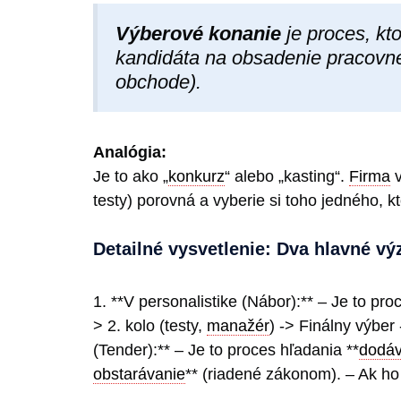
Výberové konanie
je proces, k
kandidáta na obsadenie pracovnej
obchode).
Analógia:
Je to ako „
konkurz
“ alebo „kasting“.
Firma
v
testy) porovná a vyberie si toho jedného, k
Detailné vysvetlenie: Dva hlavné v
1. **V personalistike (Nábor):** – Je to pro
> 2. kolo (testy,
manažér
) -> Finálny výbe
(Tender):** – Je to proces hľadania **
dodáv
obstarávanie
** (riadené zákonom). – Ak ho