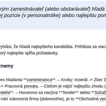
torým
zamestnávateľ
(alebo obstarávateľ) hľadá
 pozície (v personalistike) alebo najlepšiu p
yhlási, že hľadá najlepšieho kandidáta. Prihlásia sa via
torý najlepšie spĺňa požiadavky.
ýznamy
ces hľadania **
zamestnanca
**. – Kroky: Inzerát -> Zber ž
r -> Pracovná
ponuka
. – Cieľom je nájsť najlepšiu zhodu (
ateľa
**. – Hovorovo sa nazýva **Tender** alebo **
Súťaž
 robí súkromná firma (dobrovoľne), je to **Obchodná
ver