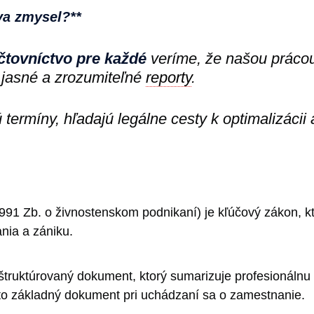
va zmysel?**
čtovníctvo pre každé
veríme, že našou prácou 
jasné a zrozumiteľné
reporty
.
ú termíny, hľadajú legálne cesty k optimalizácii
91 Zb. o živnostenskom podnikaní) je kľúčový zákon, kto
nia a zániku.
 štruktúrovaný dokument, ktorý sumarizuje profesionálnu a
 to základný dokument pri uchádzaní sa o zamestnanie.