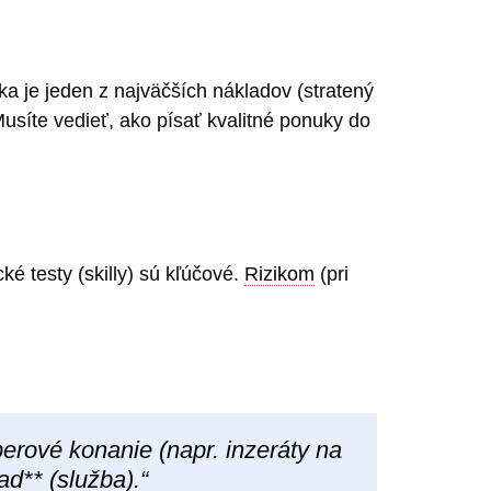
ka je jeden z najväčších nákladov (stratený
Musíte vedieť, ako písať kvalitné ponuky do
cké testy (skilly) sú kľúčové.
Rizikom
(pri
rové konanie (napr. inzeráty na
lad
** (
služba
).“