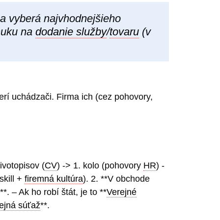
 a vyberá najvhodnejšieho
onuku na
dodanie služby
/
tovaru
(v
cerí uchádzači. Firma ich (cez pohovory,
ivotopisov (
CV
) -> 1. kolo (pohovory
HR
) -
skill +
firemná kultúra
). 2. **V obchode
**. – Ak ho robí štát, je to **
Verejné
ejná súťaž
**.