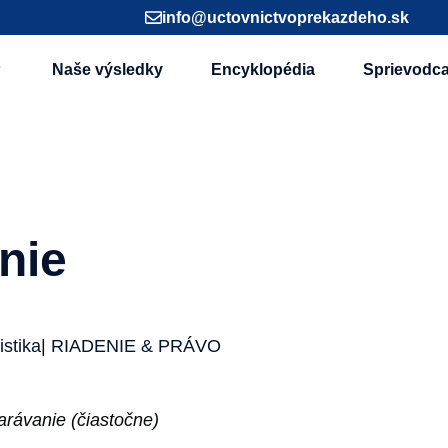
info@uctovnictvoprekazdeho.sk
Naše výsledky
Encyklopédia
Sprievodc
nie
stika
|
RIADENIE & PRÁVO
arávanie (čiastočne)