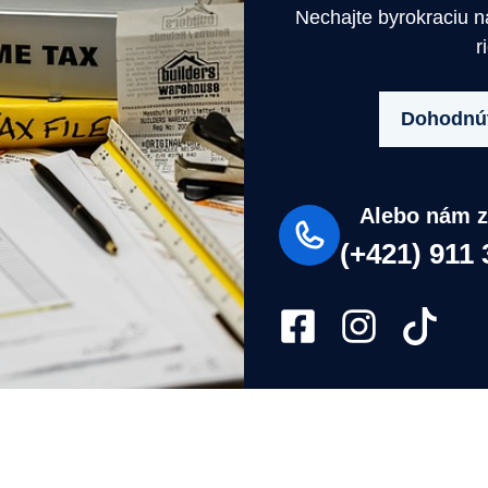
Nechajte byrokraciu 
r
Dohodnúť
Alebo nám z
(+421) 911 