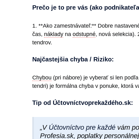
Prečo je to pre vás (ako podnikateľa
1. **Ako zamestnávateľ:** Dobre nastaven
čas,
náklady
na
odstupné
, nová selekcia).
tendrov.
Najčastejšia chyba / Riziko:
Chybou
(pri nábore) je vyberať si len podľa
tendri) je formálna chyba v ponuke, ktorá v
Tip od Účtovníctvoprekaždéh​o.sk:
„V
Účtovníctvo pre každé
vám pom
Profesia.sk, poplatky personálnej