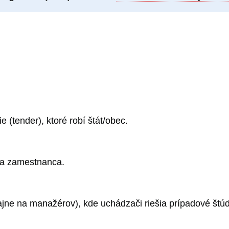
(tender), ktoré robí štát/
obec
.
a zamestnanca.
jne na manažérov), kde uchádzači riešia prípadové štú