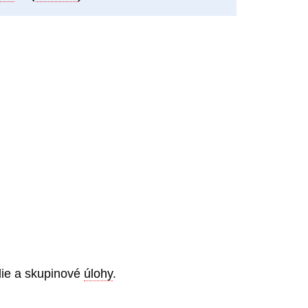
die a skupinové
úlohy
.