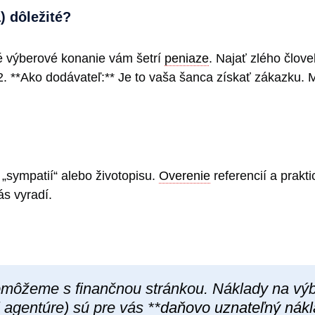
) dôležité?
é výberové konanie vám šetrí
peniaze
. Najať zlého člove
 2. **Ako dodávateľ:** Je to vaša šanca získať zákazku. 
 „sympatií“ alebo životopisu.
Overenie
referencií a prakti
ás vyradí.
ôžeme s finančnou stránkou. Náklady na výbe
 agentúre) sú pre vás **
daňovo uznateľný nák