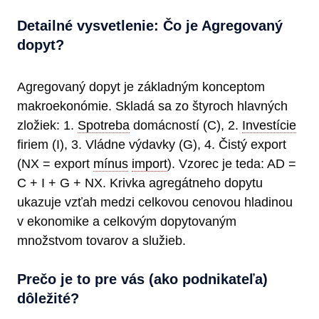
Detailné vysvetlenie: Čo je Agregovaný
dopyt?
Agregovaný dopyt je základným konceptom
makroekonómie. Skladá sa zo štyroch hlavných
zložiek: 1.
Spotreba
domácností (C), 2.
Investície
firiem (I), 3. Vládne výdavky (G), 4. Čistý export
(NX = export
mínus
import
). Vzorec je teda: AD =
C + I + G + NX. Krivka agregátneho dopytu
ukazuje vzťah medzi celkovou cenovou hladinou
v ekonomike a celkovým dopytovaným
množstvom tovarov a služieb.
Prečo je to pre vás (ako podnikateľa)
dôležité?