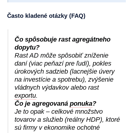
Často kladené otázky (FAQ)
Čo spôsobuje rast agregátneho
dopytu?
Rast AD môže spôsobiť zníženie
daní (viac peňazí pre ľudí), pokles
úrokových sadzieb (lacnejšie úvery
na investície a spotrebu), zvýšenie
vládnych výdavkov alebo rast
exportu
.
Čo je agregovaná
ponuka
?
Je to opak – celkové množstvo
tovarov a služieb (reálny HDP), ktoré
sú firmy v ekonomike ochotné