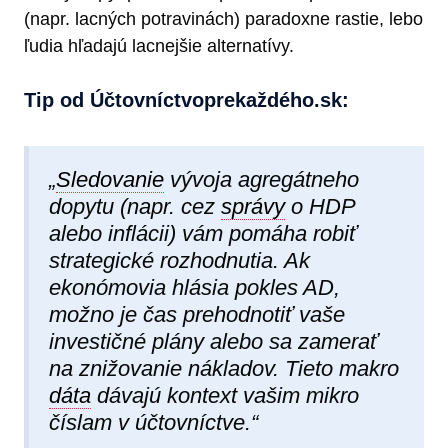
(napr. lacných potravinách) paradoxne rastie, lebo
ľudia hľadajú lacnejšie alternatívy.
Tip od Účtovníctvoprekaždéh​o.sk:
„
Sledovanie
vývoja agregátneho
dopytu (napr. cez
správy
o HDP
alebo inflácii) vám pomáha robiť
strategické rozhodnutia. Ak
ekonómovia hlásia pokles AD,
možno je čas prehodnotiť vaše
investičné plány alebo sa zamerať
na znižovanie nákladov. Tieto makro
dáta
dávajú kontext vašim mikro
číslam v účtovníctve.“