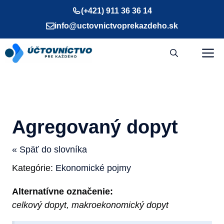
Preskočiť
(+421) 911 36 36 14
na
info@uctovnictvoprekazdeho.sk
obsah
M
Agregovaný dopyt
« Späť do slovníka
Kategórie:
Ekonomické pojmy
Alternatívne označenie:
celkový dopyt, makroekonomický dopyt