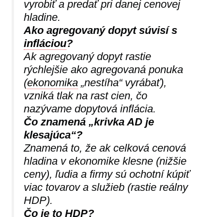
vyrobiť a predať pri danej cenovej
hladine.
Ako agregovaný dopyt súvisí s
infláciou
?
Ak agregovaný dopyt rastie
rýchlejšie ako agregovaná ponuka
(
ekonomika
„nestíha“ vyrábať),
vzniká tlak na rast cien, čo
nazývame dopytová inflácia.
Čo znamená „krivka AD je
klesajúca“?
Znamená to, že ak celková cenová
hladina v ekonomike klesne (nižšie
ceny), ľudia a firmy sú ochotní kúpiť
viac tovarov a služieb (rastie reálny
HDP).
Čo je to HDP?