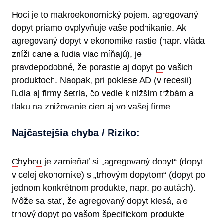
Hoci je to makroekonomický pojem, agregovaný
dopyt priamo ovplyvňuje vaše
podnikanie
. Ak
agregovaný dopyt v ekonomike rastie (napr. vláda
zníži
dane
a ľudia viac míňajú), je
pravdepodobné, že porastie aj dopyt
po
vašich
produktoch. Naopak, pri poklese AD (v recesii)
ľudia aj firmy šetria, čo vedie k nižším tržbám a
tlaku na znižovanie cien aj vo vašej firme.
Najčastejšia chyba / Riziko:
Chybou
je zamieňať si „agregovaný dopyt“ (dopyt
v celej ekonomike) s „trhovým
dopytom
“ (dopyt po
jednom konkrétnom produkte, napr. po autách).
Môže sa stať, že agregovaný dopyt klesá, ale
trhový dopyt po vašom špecifickom produkte