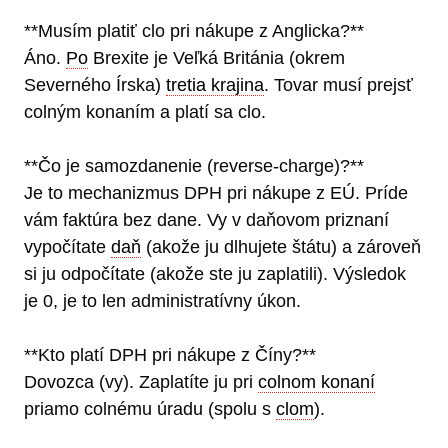
**Musím platiť clo pri nákupe z Anglicka?**
Áno.
Po
Brexite je Veľká Británia (okrem
Severného Írska)
tretia krajina
. Tovar musí prejsť
colným konaním a platí sa clo.
**Čo je samozdanenie (reverse-charge)?**
Je to mechanizmus DPH pri nákupe z EÚ. Príde
vám faktúra bez dane. Vy v daňovom priznaní
vypočítate
daň
(akože ju dlhujete štátu) a zároveň
si ju odpočítate (akože ste ju zaplatili). Výsledok
je 0, je to len administratívny úkon.
**Kto platí DPH pri nákupe z Číny?**
Dovozca (vy). Zaplatíte ju pri
colnom konaní
priamo colnému úradu (spolu s
clom
).