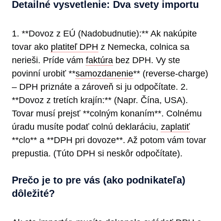
Detailné vysvetlenie: Dva svety importu
1. **Dovoz z EÚ (Nadobudnutie):** Ak nakúpite
tovar ako
platiteľ DPH
z Nemecka, colnica sa
nerieši. Príde vám
faktúra
bez DPH. Vy ste
povinní urobiť **
samozdanenie
** (reverse-charge)
– DPH priznáte a zároveň si ju odpočítate. 2.
**Dovoz z tretích krajín:** (Napr. Čína, USA).
Tovar musí prejsť **colným konaním**. Colnému
úradu musíte podať colnú deklaráciu,
zaplatiť
**clo** a **DPH pri dovoze**. Až potom vám tovar
prepustia. (Túto DPH si neskôr odpočítate).
Prečo je to pre vás (ako podnikateľa)
dôležité?