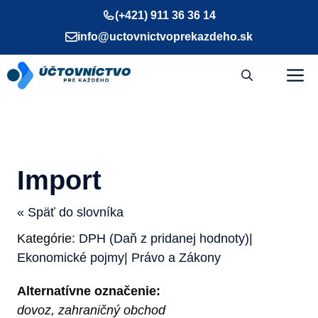
Preskočiť
(+421) 911 36 36 14
na
info@uctovnictvoprekazdeho.sk
obsah
M
Import
« Späť do slovníka
Kategórie:
DPH (Daň z pridanej hodnoty)
|
Ekonomické pojmy
|
Právo a Zákony
Alternatívne označenie:
dovoz, zahraničný obchod