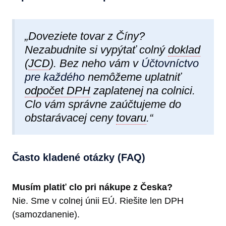
„Doveziete tovar z Číny?
Nezabudnite si vypýtať colný
doklad
(
JCD
). Bez neho vám v
Účtovníctvo
pre každého
nemôžeme uplatniť
odpočet DPH
zaplatenej na colnici.
Clo vám správne zaúčtujeme do
obstarávacej ceny
tovaru
.“
Často kladené otázky (FAQ)
Musím platiť clo pri nákupe z Česka?
Nie. Sme v colnej únii EÚ. Riešite len DPH
(samozdanenie).