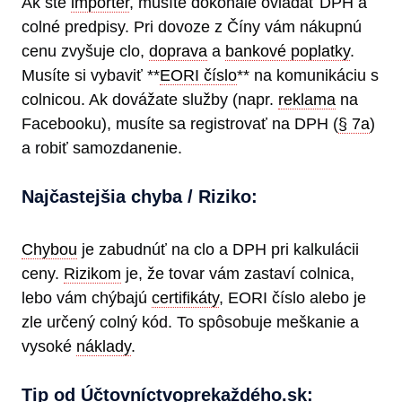
Ak ste
importér
, musíte dokonale ovládať DPH a
colné predpisy. Pri dovoze z Číny vám nákupnú
cenu zvyšuje clo,
doprava
a
bankové poplatky
.
Musíte si vybaviť **
EORI číslo
** na komunikáciu s
colnicou. Ak dovážate služby (napr.
reklama
na
Facebooku), musíte sa registrovať na DPH (
§ 7a
)
a robiť samozdanenie.
Najčastejšia chyba / Riziko:
Chybou
je zabudnúť na clo a DPH pri kalkulácii
ceny.
Rizikom
je, že tovar vám zastaví colnica,
lebo vám chýbajú
certifikáty
, EORI číslo alebo je
zle určený colný kód. To spôsobuje meškanie a
vysoké
náklady
.
Tip od Účtovníctvoprekaždéh​o.sk: