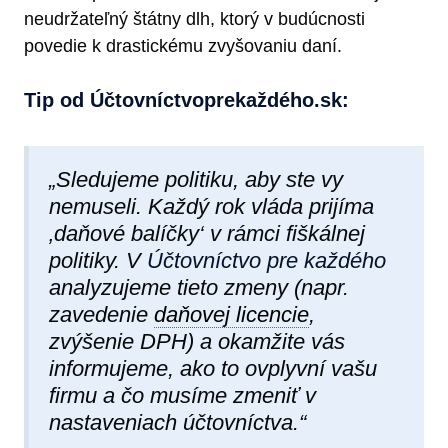
neudržateľný štátny dlh, ktorý v budúcnosti
povedie k drastickému zvyšovaniu daní.
Tip od Účtovníctvoprekaždéh​o.sk:
„Sledujeme politiku, aby ste vy
nemuseli. Každý rok vláda prijíma
‚daňové balíčky‘ v rámci fiškálnej
politiky. V
Účtovníctvo pre každého
analyzujeme tieto zmeny (napr.
zavedenie
daňovej licencie
,
zvýšenie DPH) a okamžite vás
informujeme, ako to ovplyvní vašu
firmu a čo musíme zmeniť v
nastaveniach účtovníctva.“