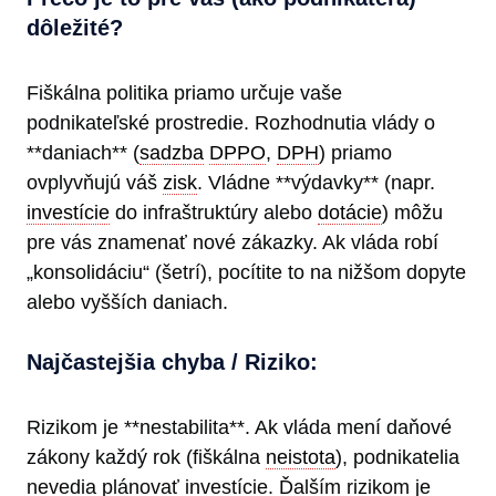
dôležité?
Fiškálna politika priamo určuje vaše
podnikateľské prostredie. Rozhodnutia vlády o
**daniach** (
sadzba
DPPO
,
DPH
) priamo
ovplyvňujú váš
zisk
. Vládne **výdavky** (napr.
investície
do infraštruktúry alebo
dotácie
) môžu
pre vás znamenať nové zákazky. Ak vláda robí
„konsolidáciu“ (šetrí), pocítite to na nižšom dopyte
alebo vyšších daniach.
Najčastejšia chyba / Riziko:
Rizikom je **nestabilita**. Ak vláda mení daňové
zákony každý rok (fiškálna
neistota
), podnikatelia
nevedia plánovať investície. Ďalším rizikom je