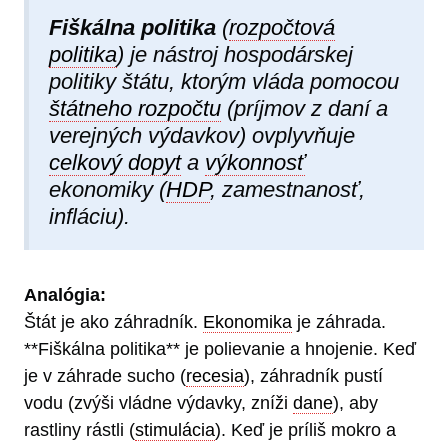
Fiškálna politika
(
rozpočtová
politika
) je nástroj hospodárskej
politiky štátu, ktorým vláda pomocou
štátneho rozpočtu
(príjmov z daní a
verejných výdavkov) ovplyvňuje
celkový dopyt
a
výkonnosť
ekonomiky (
HDP
, zamestnanosť,
infláciu).
Analógia:
Štát je ako záhradník.
Ekonomika
je záhrada.
**Fiškálna politika** je polievanie a hnojenie. Keď
je v záhrade sucho (
recesia
), záhradník pustí
vodu (zvýši vládne výdavky, zníži
dane
), aby
rastliny rástli (
stimulácia
). Keď je príliš mokro a