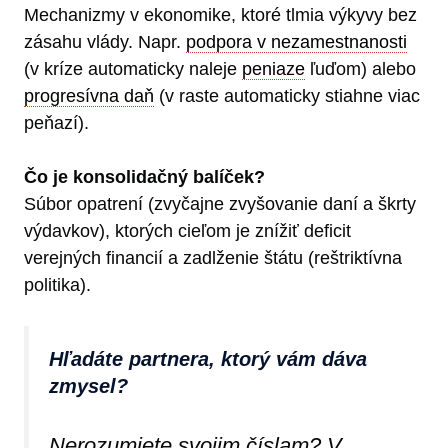
Mechanizmy v ekonomike, ktoré tlmia výkyvy bez
zásahu vlády. Napr.
podpora v nezamestnanosti
(v kríze automaticky naleje
peniaze
ľuďom) alebo
progresívna daň
(v raste automaticky stiahne viac
peňazí).
Čo je konsolidačný balíček?
Súbor opatrení (zvyčajne zvyšovanie daní a škrty
výdavkov), ktorých cieľom je znížiť deficit
verejných financií a zadlženie štátu (reštriktívna
politika).
Hľadáte partnera, ktorý vám dáva
zmysel?
Nerozumiete svojim číslam? V