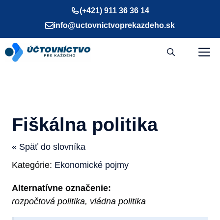
Preskočiť
(+421) 911 36 36 14
na
info@uctovnictvoprekazdeho.sk
obsah
M
Fiškálna politika
« Späť do slovníka
Kategórie:
Ekonomické pojmy
Alternatívne označenie:
rozpočtová politika, vládna politika