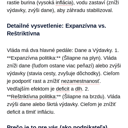
rastie burina (vysoká
inflácia
), vodu zastaví (zníži
výdavky, zvýši dane), aby záhradu stabilizoval.
Detailné vysvetlenie: Expanzívna vs.
Reštriktívna
Vláda má dva hlavné pedále: Dane a Výdavky. 1.
**Expanzívna politika:** (Šliapne na plyn). Vláda
zníži dane (ľuďom ostane viac peňazí) alebo zvýši
výdavky (stavia cesty, zvyšuje dôchodky). Cieľom
je podporiť rast a znížiť
nezamestnanosť
.
Vedľajším efektom je
deficit
a
dlh
. 2.
**
Reštriktívna politika
:** (Šliapne na brzdu). Vláda
zvýši dane alebo škrtá výdavky. Cieľom je znížiť
deficit a tlmiť infláciu.
Prečo je to pre vás (ako podnikateľa)