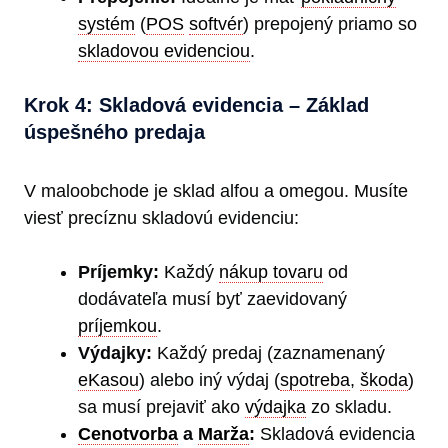
systém
(
POS
softvér
) prepojený priamo so
skladovou evidenciou
.
Krok 4: Skladová evidencia – Základ
úspešného predaja
V maloobchode je sklad alfou a omegou. Musíte
viesť precíznu skladovú evidenciu:
Príjemky:
Každý
nákup tovaru
od
dodávateľa musí byť zaevidovaný
príjemkou
.
Výdajky:
Každý predaj (zaznamenaný
eKasou
) alebo iný výdaj (
spotreba
,
škoda
)
sa musí prejaviť ako
výdajka
zo skladu.
Cenotvorba
a
Marža
:
Skladová evidencia