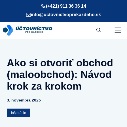
Preskočiť
(+421) 911 36 36 14
na
info@uctovnictvoprekazdeho.sk
obsah
M
Ako si otvoriť obchod
(maloobchod): Návod
krok za krokom
3. novembra 2025
Inšpirácie