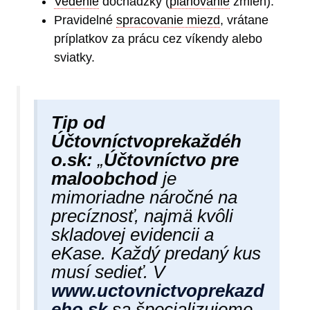
Vedenie
dochádzky (
plánovanie
zmien).
Pravidelné
spracovanie miezd
, vrátane
príplatkov za prácu cez víkendy alebo
sviatky.
Tip od
Účtovníctvoprekaždéh​
o.sk:
„
Účtovníctvo pre
maloobchod
je
mimoriadne náročné na
precíznosť, najmä kvôli
skladovej evidencii a
eKase. Každý predaný kus
musí sedieť. V
www.uctovnictvoprekazd
eho.sk
sa špecializujeme