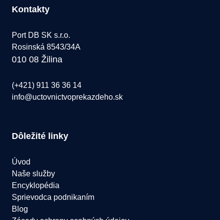
Kontakty
Port DB SK s.r.o.
Rosinská 8543/34A
010 08 Žilina
(+421) 911 36 36 14
info@uctovnictvoprekazdeho.sk
Dôležité linky
Úvod
Naše služby
Encyklopédia
Sprievodca podnikaním
Blog