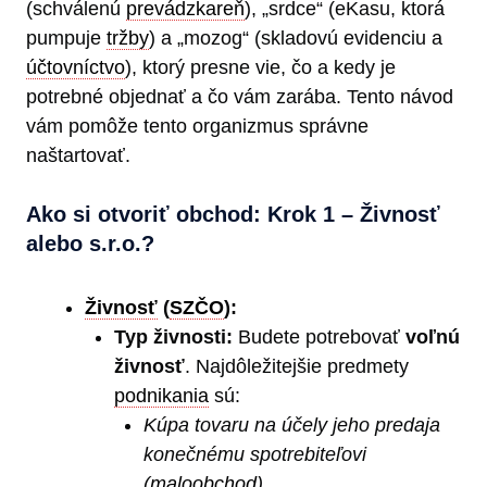
(schválenú
prevádzkareň
), „srdce“ (eKasu, ktorá
pumpuje
tržby
) a „mozog“ (skladovú evidenciu a
účtovníctvo
), ktorý presne vie, čo a kedy je
potrebné objednať a čo vám zarába. Tento návod
vám pomôže tento organizmus správne
naštartovať.
Ako si otvoriť obchod: Krok 1 – Živnosť
alebo s.r.o.?
Živnosť
(
SZČO
):
Typ živnosti:
Budete potrebovať
voľnú
živnosť
. Najdôležitejšie predmety
podnikania
sú:
Kúpa tovaru na účely jeho predaja
konečnému spotrebiteľovi
(
maloobchod
)