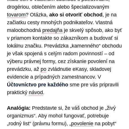
drogériou, oblečením alebo špecializovaným
tovarom
? Otázka,
ako si otvoriť obchod
, je na
začiatku cesty mnohých podnikateľov. Vlastná
maloobchodná
predajňa
je skvelý spôsob, ako byť
v priamom kontakte so zákazníkom a budovať si
lokálnu značku. Prevádzka „kamenného“ obchodu
je však spojená s celým radom povinností – od
výberu právnej formy, cez získanie povolení na
prevádzku, až
po
zvládnutie eKasy, skladovej
evidencie a prípadných zamestnancov. V
Účtovníctvo pre každého
sme pre vás pripravili
praktický
návod
.
Analógia:
Predstavte si, že váš obchod je „živý
organizmus“. Aby mohol fungovať, potrebuje
„rodný list“ (právnu formu), „
povolenie
na pobyt“