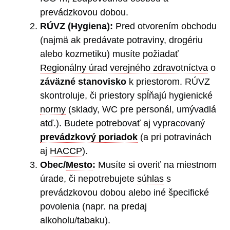
prevádzkovou dobou.
RÚVZ (Hygiena):
Pred otvorením obchodu
(najmä ak predávate potraviny, drogériu
alebo kozmetiku) musíte požiadať
Regionálny úrad verejného zdravotníctva
o
záväzné stanovisko
k priestorom. RÚVZ
skontroluje, či priestory spĺňajú hygienické
normy
(sklady, WC pre personál, umývadlá
atď.). Budete potrebovať aj vypracovaný
prevádzkový poriadok
(a pri potravinách
aj
HACCP
).
Obec/
Mesto
:
Musíte si overiť na miestnom
úrade, či nepotrebujete
súhlas
s
prevádzkovou dobou alebo iné špecifické
povolenia (napr. na predaj
alkoholu/tabaku).