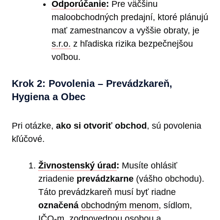
Odporúčanie
:
Pre väčšinu
maloobchodných predajní, ktoré plánujú
mať zamestnancov a vyššie obraty, je
s.r.o.
z hľadiska rizika bezpečnejšou
voľbou.
Krok 2: Povolenia – Prevádzkareň,
Hygiena a Obec
Pri otázke,
ako si otvoriť obchod
, sú povolenia
kľúčové.
Živnostenský úrad
:
Musíte ohlásiť
zriadenie
prevádzkarne
(vášho obchodu).
Táto prevádzkareň musí byť riadne
označená
obchodným menom
, sídlom,
IČO-m, zodpovednou osobou a