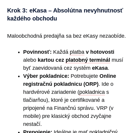
Krok 3: eKasa – Absolútna nevyhnutnosť
každého obchodu
Maloobchodná predajňa sa bez eKasy nezaobíde.
Povinnosť:
Každá
platba
v hotovosti
alebo
kartou cez
platobný terminál
musí
byť zaevidovaná cez systém
eKasa
.
Výber pokladnice:
Potrebujete
Online
registračnú pokladnicu (ORP)
. Ide o
hardvérové zariadenie (
pokladnica
s
tlačiarňou), ktoré je certifikované a
pripojené na Finančnú správu. VRP (v
mobile) pre klasický obchod zvyčajne
nestačí.
Prepojenie:
Ideálne je mať
pokladničný