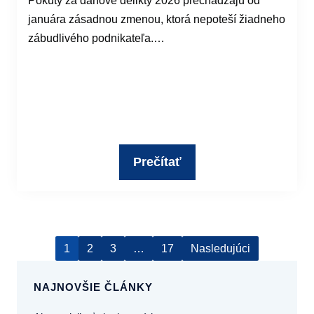
Pokuty za daňové delikty 2026 prechádzajú od
januára zásadnou zmenou, ktorá nepoteší žiadneho
zábudlivého podnikateľa.…
Prečítať
1
2
3
…
17
Nasledujúci
NAJNOVŠIE ČLÁNKY