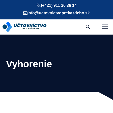
Preskočiť
(+421) 911 36 36 14
na
info@uctovnictvoprekazdeho.sk
obsah
M
Vyhorenie