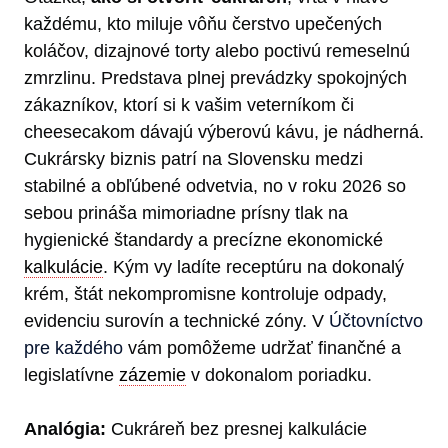
každému, kto miluje vôňu čerstvo upečených
koláčov, dizajnové torty alebo poctivú remeselnú
zmrzlinu. Predstava plnej prevádzky spokojných
zákazníkov, ktorí si k vašim veterníkom či
cheesecakom dávajú výberovú kávu, je nádherná.
Cukrársky biznis patrí na Slovensku medzi
stabilné a obľúbené odvetvia, no v roku 2026 so
sebou prináša mimoriadne prísny tlak na
hygienické štandardy a precízne ekonomické
kalkulácie
. Kým vy ladíte receptúru na dokonalý
krém, štát nekompromisne kontroluje odpady,
evidenciu surovín a technické zóny. V
Účtovníctvo
pre každého
vám pomôžeme udržať finančné a
legislatívne
zázemie
v dokonalom poriadku.
Analógia:
Cukráreň bez presnej kalkulácie