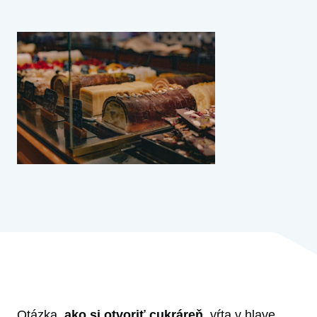
Otázka,
ako si otvoriť cukráreň
, vŕta v hlave