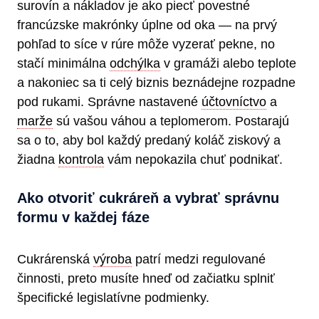
surovín a nákladov je ako piecť povestné
francúzske makrónky úplne od oka — na prvý
pohľad to síce v rúre môže vyzerať pekne, no
stačí minimálna
odchýlka
v gramáži alebo teplote
a nakoniec sa ti celý biznis beznádejne rozpadne
pod rukami. Správne nastavené
účtovníctvo
a
marže
sú vašou váhou a teplomerom. Postarajú
sa o to, aby bol každý predaný koláč ziskový a
žiadna
kontrola
vám nepokazila chuť podnikať.
Ako otvoriť cukráreň a vybrať správnu
formu v každej fáze
Cukrárenská
výroba
patrí medzi regulované
činnosti, preto musíte hneď od začiatku splniť
špecifické legislatívne podmienky.