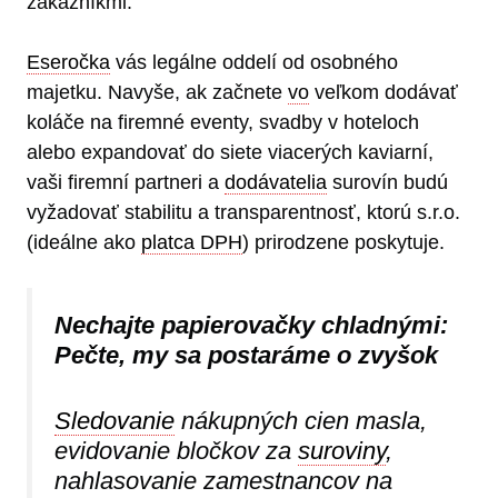
zákazníkmi.
Eseročka
vás legálne oddelí od osobného
majetku. Navyše, ak začnete
vo
veľkom dodávať
koláče na firemné eventy, svadby v hoteloch
alebo expandovať do siete viacerých kaviarní,
vaši firemní partneri a
dodávatelia
surovín budú
vyžadovať stabilitu a transparentnosť, ktorú s.r.o.
(ideálne ako
platca DPH
) prirodzene poskytuje.
Nechajte papierovačky chladnými:
Pečte, my sa postaráme o zvyšok
Sledovanie
nákupných cien masla,
evidovanie bločkov za
suroviny
,
nahlasovanie zamestnancov na