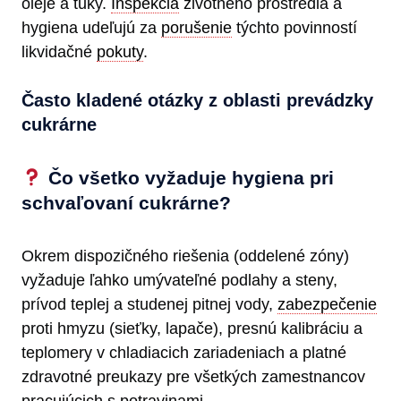
oleje a tuky.
Inšpekcia
životného prostredia a
hygiena udeľujú za
porušenie
týchto povinností
likvidačné
pokuty
.
Často kladené otázky z oblasti prevádzky
cukrárne
Čo všetko vyžaduje hygiena pri
schvaľovaní cukrárne?
Okrem dispozičného riešenia (oddelené zóny)
vyžaduje ľahko umývateľné podlahy a steny,
prívod teplej a studenej pitnej vody,
zabezpečenie
proti hmyzu (sieťky, lapače), presnú kalibráciu a
teplomery v chladiacich zariadeniach a platné
zdravotné preukazy pre všetkých zamestnancov
pracujúcich s potravinami.