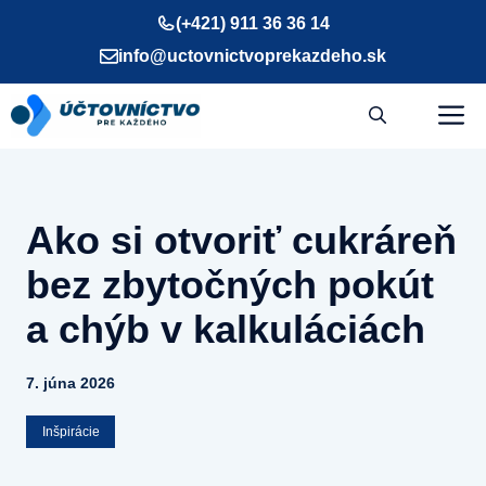
Preskočiť
(+421) 911 36 36 14
na
info@uctovnictvoprekazdeho.sk
obsah
M
Ako si otvoriť cukráreň
bez zbytočných pokút
a chýb v kalkuláciách
7. júna 2026
Inšpirácie