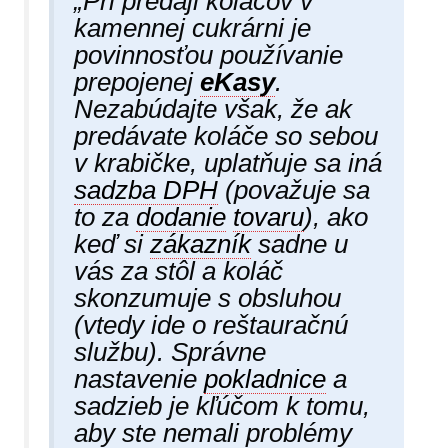
„Pri predaji koláčov v
kamennej cukrárni je
povinnosťou používanie
prepojenej
eKasy
.
Nezabúdajte však, že ak
predávate koláče so sebou
v krabičke, uplatňuje sa iná
sadzba DPH
(považuje sa
to za
dodanie
tovaru
), ako
keď si
zákazník
sadne u
vás za stôl a koláč
skonzumuje s obsluhou
(vtedy ide o reštauračnú
službu). Správne
nastavenie
pokladnice
a
sadzieb je kľúčom k tomu,
aby ste nemali problémy