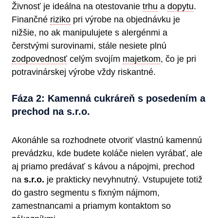
Živnosť je ideálna na otestovanie
trhu
a
dopytu
.
Finančné
riziko
pri výrobe na objednávku je
nižšie, no ak manipulujete s alergénmi a
čerstvými surovinami, stále nesiete plnú
zodpovednosť
celým svojím
majetkom
, čo je pri
potravinárskej výrobe vždy riskantné.
Fáza 2: Kamenná cukráreň s posedením a
prechod na s.r.o.
Akonáhle sa rozhodnete otvoriť vlastnú kamennú
prevádzku, kde budete koláče nielen vyrábať, ale
aj priamo predávať s kávou a nápojmi, prechod
na
s.r.o.
je prakticky nevyhnutný. Vstupujete totiž
do gastro segmentu s fixným nájmom,
zamestnancami a priamym kontaktom so