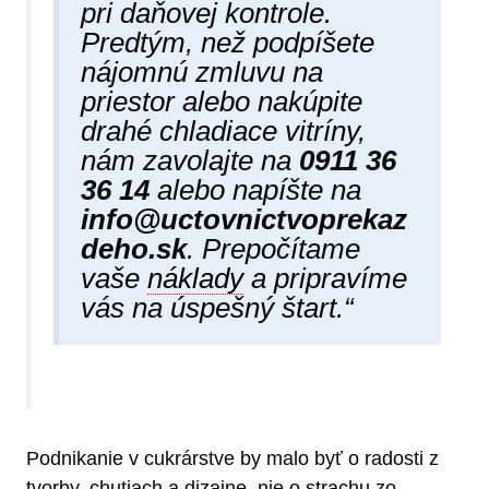
pri daňovej kontrole.
Predtým, než podpíšete
nájomnú zmluvu na
priestor alebo nakúpite
drahé chladiace vitríny,
nám zavolajte na
0911 36
36 14
alebo napíšte na
info@uctovnictvoprekaz
deho.sk
. Prepočítame
vaše
náklady
a pripravíme
vás na úspešný štart.“
Podnikanie v cukrárstve by malo byť o radosti z
tvorby, chutiach a dizajne, nie o strachu zo