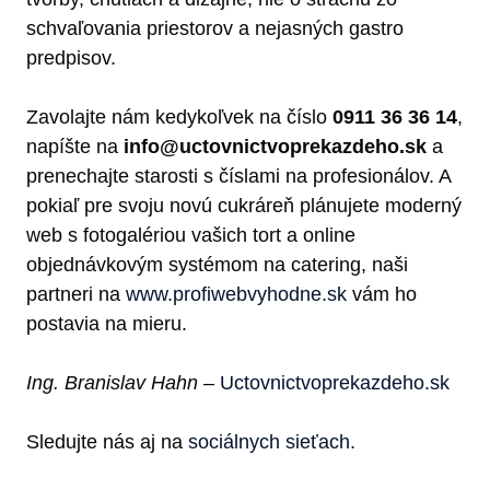
schvaľovania priestorov a nejasných gastro
predpisov.
Zavolajte nám kedykoľvek na číslo
0911 36 36 14
,
napíšte na
info@uctovnictvoprekazdeho.sk
a
prenechajte starosti s číslami na profesionálov. A
pokiaľ pre svoju novú cukráreň plánujete moderný
web s fotogalériou vašich tort a online
objednávkovým systémom na catering, naši
partneri na
www.profiwebvyhodne.sk
vám ho
postavia na mieru.
Ing. Branislav Hahn
–
Uctovnictvoprekazdeho.sk
Sledujte nás aj na
sociálnych sieťach.