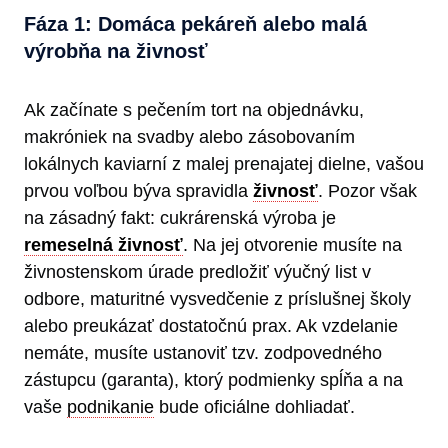
Fáza 1: Domáca pekáreň alebo malá
výrobňa na živnosť
Ak začínate s pečením tort na objednávku,
makróniek na svadby alebo zásobovaním
lokálnych kaviarní z malej prenajatej dielne, vašou
prvou voľbou býva spravidla
živnosť
. Pozor však
na zásadný fakt: cukrárenská výroba je
remeselná živnosť
. Na jej otvorenie musíte na
živnostenskom úrade predložiť výučný list v
odbore, maturitné vysvedčenie z príslušnej školy
alebo preukázať dostatočnú prax. Ak vzdelanie
nemáte, musíte ustanoviť tzv. zodpovedného
zástupcu (garanta), ktorý podmienky spĺňa a na
vaše
podnikanie
bude oficiálne dohliadať.