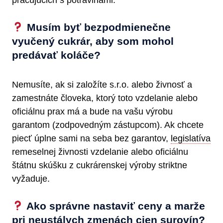
Musím byť bezpodmienečne
vyučený cukrár, aby som mohol
predávať koláče?
Nemusíte, ak si založíte s.r.o. alebo živnosť a
zamestnáte človeka, ktorý toto vzdelanie alebo
oficiálnu prax má a bude na vašu výrobu
garantom (zodpovedným zástupcom). Ak chcete
piecť úplne sami na seba bez garantov,
legislatíva
remeselnej živnosti vzdelanie alebo oficiálnu
štátnu skúšku z cukrárenskej výroby striktne
vyžaduje.
Ako správne nastaviť ceny a marže
pri neustálych zmenách cien surovín?