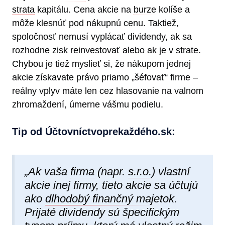
strata
kapitálu. Cena akcie na
burze
kolíše a
môže klesnúť pod nákupnú cenu. Taktiež,
spoločnosť nemusí vyplácať dividendy, ak sa
rozhodne zisk reinvestovať alebo ak je v strate.
Chybou
je tiež myslieť si, že nákupom jednej
akcie získavate právo priamo „šéfovať“ firme –
reálny vplyv máte len cez hlasovanie na valnom
zhromaždení, úmerne vášmu podielu.
Tip od Účtovníctvoprekaždéh​o.sk:
„Ak vaša
firma
(napr.
s.r.o.
) vlastní
akcie inej firmy, tieto akcie sa účtujú
ako
dlhodobý finančný majetok
.
Prijaté dividendy sú špecifickým