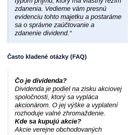
typom
príjmu
, ktorý má vlastný režim
zdanenia. Vedieme vám presnú
evidenciu tohto
majetku
a postaráme
sa o správne zaúčtovanie a
zdanenie dividend.“
Často kladené otázky (FAQ)
Čo je dividenda?
Dividenda je
podiel na zisku
akciovej
spoločnosti, ktorý sa vypláca
akcionárom
. O jej výške a vyplatení
rozhoduje valné zhromaždenie.
Kde sa kupujú akcie?
Akcie verejne obchodovaných