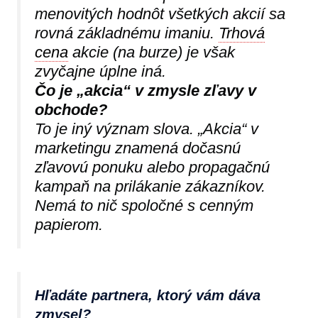
menovitých hodnôt všetkých akcií sa
rovná základnému imaniu.
Trhová
cena
akcie (na burze) je však
zvyčajne úplne iná.
Čo je „akcia“ v zmysle zľavy v
obchode?
To je iný význam slova. „Akcia“ v
marketingu znamená dočasnú
zľavovú ponuku alebo propagačnú
kampaň na prilákanie zákazníkov.
Nemá to nič spoločné s cenným
papierom.
Hľadáte partnera, ktorý vám dáva
zmysel?