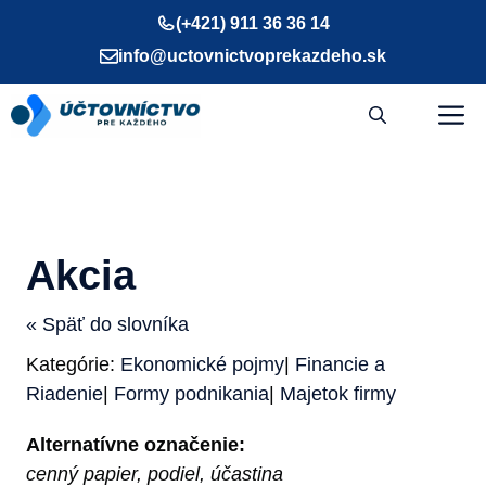
Preskočiť
(+421) 911 36 36 14
na
info@uctovnictvoprekazdeho.sk
obsah
M
Akcia
« Späť do slovníka
Kategórie:
Ekonomické pojmy
|
Financie a
Riadenie
|
Formy podnikania
|
Majetok firmy
Alternatívne označenie:
cenný papier, podiel, účastina