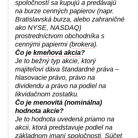
spoločností sa kupujú a predávajú
na burze cenných papierov (napr.
Bratislavská burza, alebo zahraničné
ako NYSE, NASDAQ)
prostredníctvom obchodníka s
cennými papiermi (
brokera
).
Čo je
kmeňová akcia
?
Je to bežný typ akcie, ktorý
majiteľovi dáva štandardné práva –
hlasovacie právo, právo na
dividendu a právo na podiel na
likvidačnom zostatku.
Čo je menovitá (nominálna)
hodnota akcie?
Je to hodnota uvedená priamo na
akcii, ktorá predstavuje podiel na
základnom imaní spoločnosti. Súčet