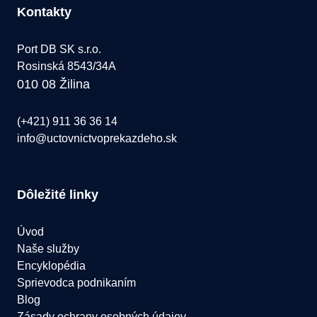
Kontakty
Port DB SK s.r.o.
Rosinská 8543/34A
010 08 Žilina
(+421) 911 36 36 14
info@uctovnictvoprekazdeho.sk
Dôležité linky
Úvod
Naše služby
Encyklopédia
Sprievodca podnikaním
Blog
Zásady ochrany osobných údajov