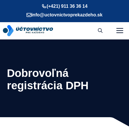
Preskočiť
(+421) 911 36 36 14
na
info@uctovnictvoprekazdeho.sk
obsah
M
Dobrovoľná
registrácia DPH