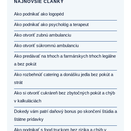
NAJNOVŠIE ČLÁNKY
Ako podnikať ako logopéd
Ako podnikať ako psychológ a terapeut
Ako otvoriť zubnú ambulanciu
Ako otvoriť súkromnú ambulanciu
Ako predávať na trhoch a farmárskych trhoch legálne
a bez pokút
Ako rozbehnúť catering a donášku jedla bez pokút a
strát
Ako si otvoriť cukráreň bez zbytočných pokút a chýb
v kalkuláciách
Dokedy vám patrí daňový bonus po skončení štúdia a
štátne prídavky
Ako podnikať s food truckom bez rizika a chýb v