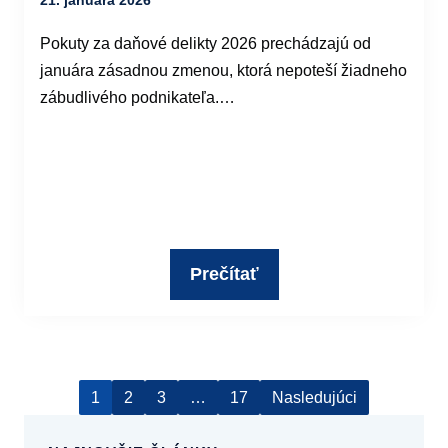
Pokuty za daňové delikty 2026 prechádzajú od
januára zásadnou zmenou, ktorá nepoteší žiadneho
zábudlivého podnikateľa.…
Prečítať
1
2
3
…
17
Nasledujúci