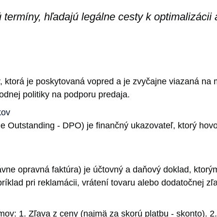
ú termíny, hľadajú legálne cesty k optimalizácii
y, ktorá je poskytovaná vopred a je zvyčajne viazaná na
hodnej politiky na podporu predaja.
kov
Outstanding - DPO) je finančný ukazovateľ, ktorý hovor
rávne opravná faktúra) je účtovný a daňový doklad, ktor
íklad pri reklamácii, vrátení tovaru alebo dodatočnej zľ
v: 1. Zľava z ceny (najmä za skorú platbu - skonto). 2.