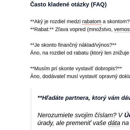
Často kladené otázky (FAQ)
**Aký je rozdiel medzi
rabatom
a skontom?
**Rabat:** Zľava vopred (množstvo,
vernos
**Je skonto finančný náklad/výnos?**
Áno, na rozdiel od rabatu (ktorý len znižuj
**Musím pri skonte vystaviť dobropis?**
Áno, dodávateľ musí vystaviť opravný dokl
**Hľadáte partnera, ktorý vám dá
Nerozumiete svojim číslam? V
Ú
úrady, ale premeniť vaše
dáta
na 