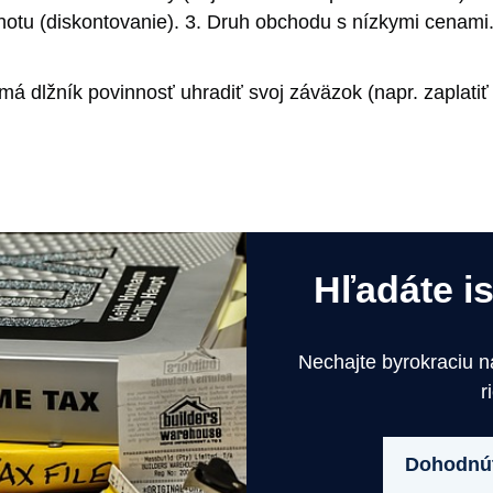
notu (diskontovanie). 3. Druh obchodu s nízkymi cenami
á dlžník povinnosť uhradiť svoj záväzok (napr. zaplatiť f
Hľadáte i
Nechajte byrokraciu 
r
Dohodnúť