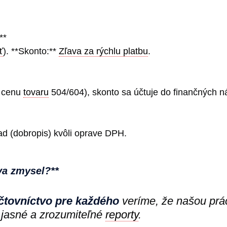
**
ť
). **Skonto:**
Zľava za rýchlu platbu
.
e cenu
tovaru
504/604), skonto sa účtuje do finančných n
ad (dobropis) kvôli oprave DPH.
va zmysel?**
čtovníctvo pre každého
veríme, že našou prác
jasné a zrozumiteľné
reporty
.