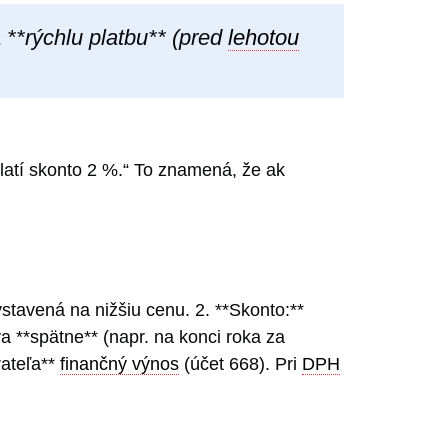
 **rýchlu platbu** (pred
lehotou
platí skonto 2 %.“ To znamená, že ak
stavená na nižšiu cenu. 2. **Skonto:**
va **spätne** (napr. na konci roka za
rateľa**
finančný výnos
(účet 668). Pri
DPH