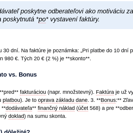
dávateľ poskytne odberateľovi ako motiváciu za
a poskytnutá *
po
* vystavení faktúry.
 30 dní. Na faktúre je poznámka: „Pri platbe do 10 dní 
n 980 €. Tých 20 € (2 %) je **skonto**.
nto vs. Bonus
 **pred**
fakturáciou
(napr. množstevný).
Faktúra
je už vy
ou
platbou
). Je to
oprava základu dane
. 3. **
Bonus
:** Zľa
 **
dodávateľa
**
finančný náklad
(
účet
568) a pre **odbe
avný
doklad
) na sumu skonta.
) dôležité?