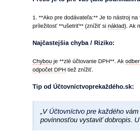
1. **Ako pre dodávateľa:** Je to nástroj na 
príležitosť **ušetriť** (znížiť si
náklad
). Ak
Najčastejšia chyba / Riziko:
Chybou
je **zlé účtovanie DPH**. Ak
odber
odpočet DPH
tiež znížiť.
Tip od Účtovníctvoprekaždéh​o.sk:
„V
Účtovníctvo pre každého
vám s
povinnosťou vystaviť dobropis. 