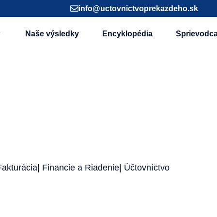
info@uctovnictvoprekazdeho.sk
Naše výsledky
Encyklopédia
Sprievodc
Fakturácia
|
Financie a Riadenie
|
Účtovníctvo