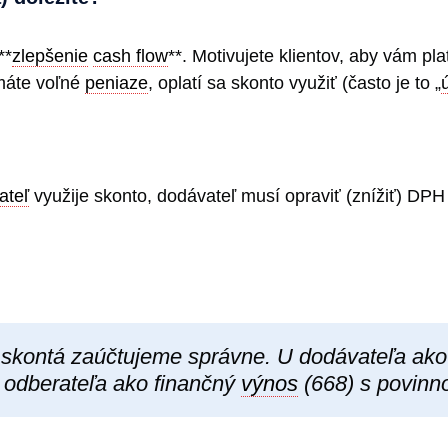
**
zlepšenie
cash flow
**. Motivujete klientov, aby vám plat
 máte voľné
peniaze
, oplatí sa skonto využiť (často je to „
ateľ
využije skonto, dodávateľ musí opraviť (znížiť) DP
kontá zaúčtujeme správne. U dodávateľa ako 
U odberateľa ako finančný
výnos
(668) s povinno