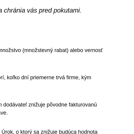
 a chránia vás pred pokutami.
 množstvo (množstevný rabat) alebo vernosť
í, koľko dní priemerne trvá firme, kým
ým dodávateľ znižuje pôvodne fakturovanú
ave.
 Úrok, o ktorý sa znižuje budúca hodnota