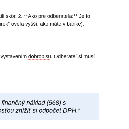
ili skôr. 2. **Ako pre odberateľa:** Je to
úrok
“ oveľa vyšší, ako máte v
banke
).
H vystavením
dobropisu
. Odberateľ si musí
finančný náklad (568) s
sťou znížiť si odpočet DPH.“