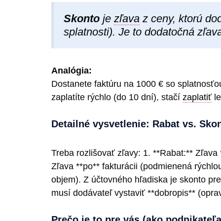
Skonto
je
zľava
z ceny, ktorú do
splatnosti). Je to dodatočná zľav
Analógia:
Dostanete faktúru na 1000 € so splatnosťou
zaplatíte rýchlo (do 10 dní), stačí
zaplatiť
le
Detailné vysvetlenie: Rabat vs. Sko
Treba rozlišovať zľavy: 1. **Rabat:** Zľava
Zľava **po** fakturácii (podmienená rýchl
objem). Z účtovného hľadiska je skonto pre
musí dodávateľ vystaviť **dobropis** (opr
Prečo je to pre vás (ako podnikateľa