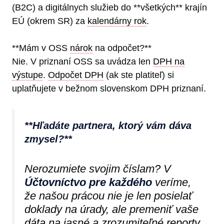
(B2C) a digitálnych služieb do **všetkých** krajín
EÚ (okrem SR) za
kalendárny rok
.
**Mám v OSS
nárok
na odpočet?**
Nie. V priznaní OSS sa uvádza len
DPH na
výstupe
.
Odpočet DPH
(ak ste platiteľ) si
uplatňujete v bežnom slovenskom DPH priznaní.
**Hľadáte partnera, ktorý vám dáva
zmysel?**
Nerozumiete svojim číslam? V
Účtovníctvo pre každého
veríme,
že našou prácou nie je len posielať
doklady na úrady, ale premeniť vaše
dáta
na jasné a zrozumiteľné
reporty
.