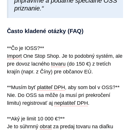
pripravíme a podáme špeciálne OSS
priznanie.“
Často kladené otázky (FAQ)
**Čo je IOSS?**
Import
One Stop Shop. Je to podobný systém, ale
pre dovoz lacného
tovaru
(do 150 €) z tretích
krajín (napr. z Číny) pre občanov EÚ.
**Musím byť
platiteľ DPH
, aby som bol v OSS?**
Nie. Do OSS sa môže (a musí pri prekročení
limitu) registrovať aj
neplatiteľ DPH
.
**Aký je limit 10 000 €?**
Je to súhrnný
obrat
za predaj tovaru na diaľku