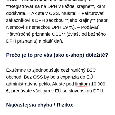
**Registrovať sa na DPH v každej krajine**, kam
dodávate. – Ak ste v OSS, musíte: – Fakturovať
zákazníkovi s DPH sadzbou **jeho krajiny** (napr.
Nemcovi s nemeckou DPH 19 %). – Podávať
**štvrťročné priznanie OSS** (zvlášť od bežného
DPH priznania) a platiť daň.
Prečo je to pre vás (ako e-shop) dôležité?
Extrémne to zjednodušuje cezhraničný B2C
obchod. Bez OSS by bola expanzia do EÚ
administratívne peklo. Ak ste pod
limitom
10 000
€, predávate všetkým v EÚ so slovenskou DPH.
Najčastejšia chyba / Riziko: