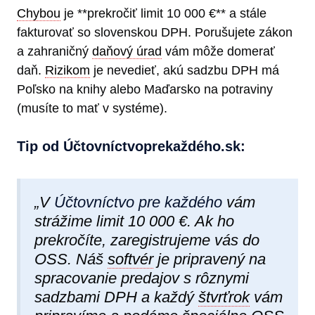
Chybou
je **prekročiť limit 10 000 €** a stále
fakturovať so slovenskou DPH. Porušujete zákon
a zahraničný
daňový úrad
vám môže domerať
daň.
Rizikom
je nevedieť, akú sadzbu DPH má
Poľsko na knihy alebo Maďarsko na potraviny
(musíte to mať v systéme).
Tip od Účtovníctvoprekaždéh​o.sk:
„V
Účtovníctvo pre každého
vám
strážime limit 10 000 €. Ak ho
prekročíte, zaregistrujeme vás do
OSS. Náš
softvér
je pripravený na
spracovanie predajov s rôznymi
sadzbami DPH a každý
štvrťrok
vám