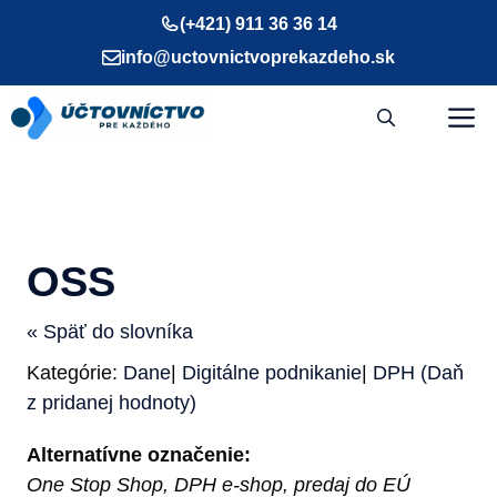
Preskočiť
(+421) 911 36 36 14
na
info@uctovnictvoprekazdeho.sk
obsah
M
OSS
« Späť do slovníka
Kategórie:
Dane
|
Digitálne podnikanie
|
DPH (Daň
z pridanej hodnoty)
Alternatívne označenie:
One Stop Shop, DPH e-shop, predaj do EÚ