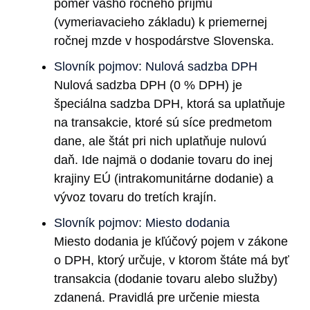
pomer vášho ročného príjmu
(vymeriavacieho základu) k priemernej
ročnej mzde v hospodárstve Slovenska.
Slovník pojmov: Nulová sadzba DPH
Nulová sadzba DPH (0 % DPH) je
špeciálna sadzba DPH, ktorá sa uplatňuje
na transakcie, ktoré sú síce predmetom
dane, ale štát pri nich uplatňuje nulovú
daň. Ide najmä o dodanie tovaru do inej
krajiny EÚ (intrakomunitárne dodanie) a
vývoz tovaru do tretích krajín.
Slovník pojmov: Miesto dodania
Miesto dodania je kľúčový pojem v zákone
o DPH, ktorý určuje, v ktorom štáte má byť
transakcia (dodanie tovaru alebo služby)
zdanená. Pravidlá pre určenie miesta