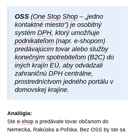
OSS
(
One Stop Shop
– „jedno
kontaktné miesto“) je osobitný
systém
DPH
, ktorý umožňuje
podnikateľom
(napr. e-shopom)
predávajúcim tovar alebo služby
konečným spotrebiteľom
(
B2C
) do
iných krajín
EÚ
, aby odvádzali
zahraničnú DPH centrálne,
prostredníctvom jedného portálu v
domovskej krajine.
Analógia:
Ste
e-shop
a predávate tovar občanom do
Nemecka, Rakúska a Poľska. Bez OSS by ste sa