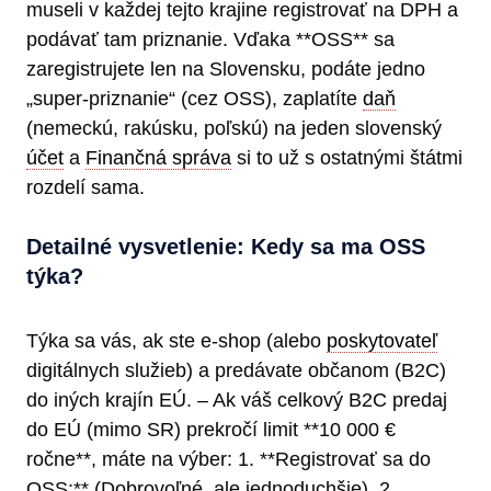
museli v každej tejto krajine registrovať na DPH a
podávať tam priznanie. Vďaka **OSS** sa
zaregistrujete len na Slovensku, podáte jedno
„super-priznanie“ (cez OSS), zaplatíte
daň
(nemeckú, rakúsku, poľskú) na jeden slovenský
účet
a
Finančná správa
si to už s ostatnými štátmi
rozdelí sama.
Detailné vysvetlenie: Kedy sa ma OSS
týka?
Týka sa vás, ak ste e-shop (alebo
poskytovateľ
digitálnych služieb) a predávate občanom (B2C)
do iných krajín EÚ. – Ak váš celkový B2C predaj
do EÚ (mimo SR) prekročí limit **10 000 €
ročne**, máte na výber: 1. **Registrovať sa do
OSS:** (Dobrovoľné, ale jednoduchšie). 2.