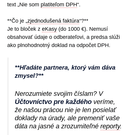
text „Nie som
platiteľom DPH
“.
**Čo je „
zjednodušená faktúra
“?**
Je to bloček z
eKasy
(do 1000 €). Nemusí
obsahovať údaje o odberateľovi, a predsa slúži
ako plnohodnotný doklad na odpočet DPH.
**Hľadáte partnera, ktorý vám dáva
zmysel?**
Nerozumiete svojim číslam? V
Účtovníctvo pre každého
veríme,
že našou prácou nie je len posielať
doklady na úrady, ale premeniť vaše
dáta na jasné a zrozumiteľné
reporty
.