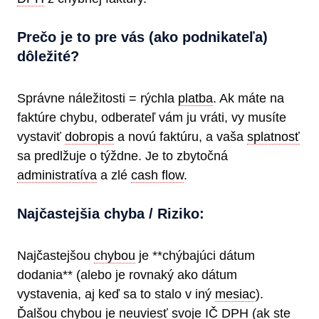
Prečo je to pre vás (ako podnikateľa)
dôležité?
Správne náležitosti = rýchla
platba
. Ak máte na
faktúre chybu, odberateľ vám ju vráti, vy musíte
vystaviť
dobropis
a novú faktúru, a vaša
splatnosť
sa predlžuje o týždne. Je to zbytočná
administratíva
a zlé
cash flow
.
Najčastejšia chyba / Riziko:
Najčastejšou
chybou
je **chýbajúci dátum
dodania** (alebo je rovnaký ako dátum
vystavenia, aj keď sa to stalo v iný
mesiac
).
Ďalšou chybou je neuviesť svoje IČ DPH (ak ste