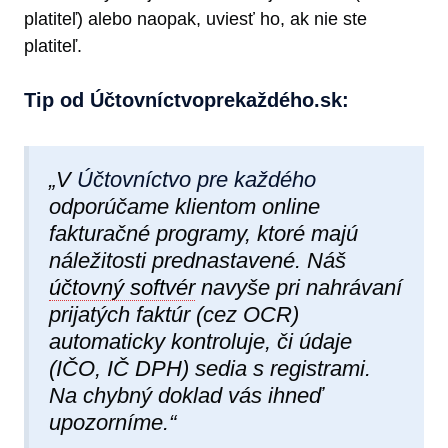
platiteľ) alebo naopak, uviesť ho, ak nie ste
platiteľ.
Tip od Účtovníctvoprekaždéh​o.sk:
„V
Účtovníctvo pre každého
odporúčame klientom online
fakturačné programy, ktoré majú
náležitosti prednastavené. Náš
účtovný softvér
navyše pri nahrávaní
prijatých faktúr (cez OCR)
automaticky kontroluje, či údaje
(IČO, IČ DPH) sedia s registrami.
Na chybný doklad vás ihneď
upozorníme.“