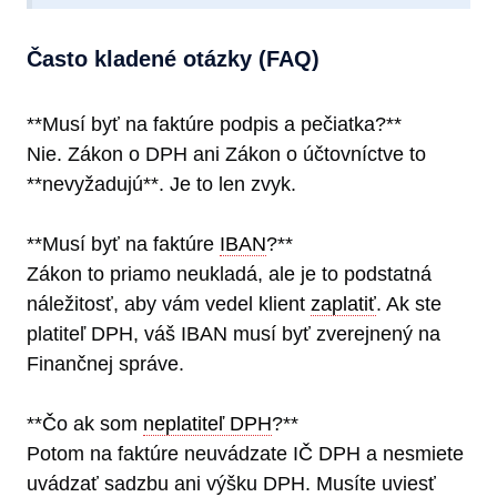
Často kladené otázky (FAQ)
**Musí byť na faktúre podpis a pečiatka?**
Nie. Zákon o DPH ani Zákon o účtovníctve to
**nevyžadujú**. Je to len zvyk.
**Musí byť na faktúre
IBAN
?**
Zákon to priamo neukladá, ale je to podstatná
náležitosť, aby vám vedel klient
zaplatiť
. Ak ste
platiteľ DPH, váš IBAN musí byť zverejnený na
Finančnej správe.
**Čo ak som
neplatiteľ DPH
?**
Potom na faktúre neuvádzate IČ DPH a nesmiete
uvádzať sadzbu ani výšku DPH. Musíte uviesť