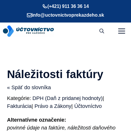
Preskočiť
(+421) 911 36 36 14
na
info@uctovnictvoprekazdeho.sk
obsah
M
Náležitosti faktúry
« Späť do slovníka
Kategórie:
DPH (Daň z pridanej hodnoty)
|
Fakturácia
|
Právo a Zákony
|
Účtovníctvo
Alternatívne označenie:
povinné údaje na faktúre, náležitosti daňového