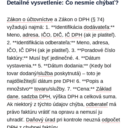
Detailné vysvetlenie: Čo nesmie chýbať?
Zákon o účtovníctve
a Zákon o DPH (§ 74)
vyžadujú najmä: 1. **Identifikácia
dodávateľa
:**
Meno,
adresa
,
IČO
,
DIČ
,
IČ DPH
(ak je platiteľ).
2. **Identifikácia odberateľa:** Meno, adresa,
IČO, IČ DPH (ak je platiteľ). 3. **Poradové číslo
faktúry:** Musí byť jedinečné. 4. **Dátum
vystavenia.** 5. **Dátum dodania:** (Kedy bol
tovar dodaný/
služba
poskytnutá) – toto je
najdôležitejší dátum pre DPH! 6. **Popis a
množstvo**
tovaru
/služby. 7. **Cena:**
Základ
dane
,
sadzba DPH
, výška DPH a celková suma.
Ak niektorý z týchto údajov chýba,
odberateľ
má
právo faktúru vrátiť na opravu a nemusí ju
uhradiť.
Daňový úrad
pri kontrole neuzná
odpočet
DPH
z chybnej faktúry.