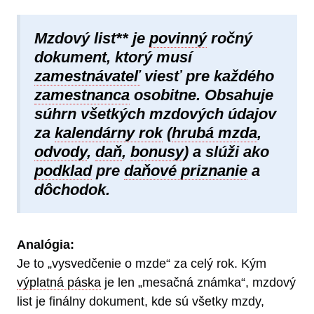
Mzdový list** je
povinný
ročný
dokument, ktorý musí
zamestnávateľ
viesť pre každého
zamestnanca
osobitne. Obsahuje
súhrn všetkých mzdových údajov
za
kalendárny rok
(
hrubá mzda
,
odvody
,
daň
,
bonusy
) a slúži ako
podklad
pre
daňové priznanie
a
dôchodok.
Analógia:
Je to „vysvedčenie o mzde“ za celý rok. Kým
výplatná páska
je len „mesačná známka“, mzdový
list je finálny dokument, kde sú všetky mzdy,