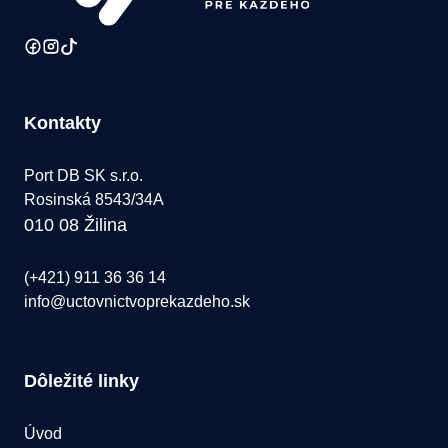
Kontakty
Port DB SK s.r.o.
Rosinská 8543/34A
010 08 Žilina
(+421) 911 36 36 14
info@uctovnictvoprekazdeho.sk
Dôležité linky
Úvod