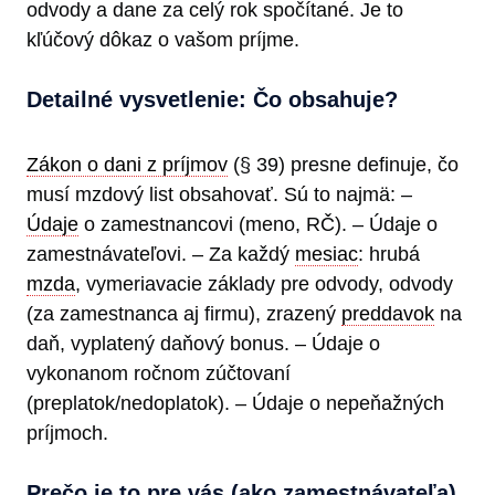
odvody a dane za celý rok spočítané. Je to
kľúčový dôkaz o vašom príjme.
Detailné vysvetlenie: Čo obsahuje?
Zákon o dani z príjmov
(§ 39) presne definuje, čo
musí mzdový list obsahovať. Sú to najmä: –
Údaje
o zamestnancovi (meno, RČ). – Údaje o
zamestnávateľovi. – Za každý
mesiac
: hrubá
mzda
, vymeriavacie základy pre odvody, odvody
(za zamestnanca aj firmu), zrazený
preddavok
na
daň, vyplatený daňový bonus. – Údaje o
vykonanom ročnom zúčtovaní
(preplatok/nedoplatok). – Údaje o nepeňažných
príjmoch.
Prečo je to pre vás (ako zamestnávateľa)