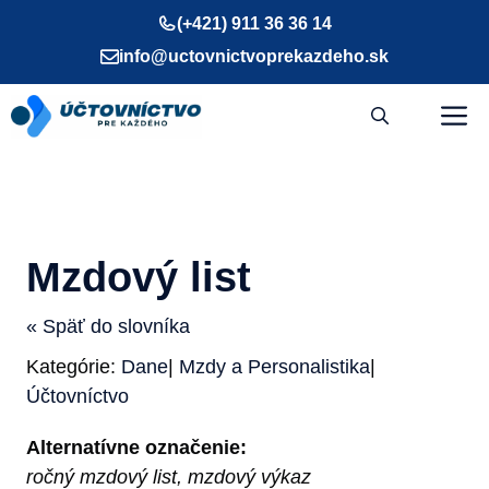
Preskočiť
(+421) 911 36 36 14
na
info@uctovnictvoprekazdeho.sk
obsah
M
Mzdový list
« Späť do slovníka
Kategórie:
Dane
|
Mzdy a Personalistika
|
Účtovníctvo
Alternatívne označenie:
ročný mzdový list, mzdový výkaz