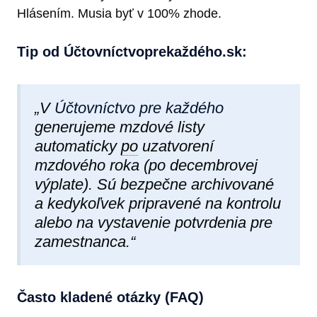
Hlásením. Musia byť v 100% zhode.
Tip od Účtovníctvoprekaždéh​o.sk:
„V
Účtovníctvo pre každého
generujeme mzdové listy
automaticky
po
uzatvorení
mzdového roka (po decembrovej
výplate). Sú bezpečne archivované
a kedykoľvek pripravené na kontrolu
alebo na vystavenie potvrdenia pre
zamestnanca.“
Často kladené otázky (FAQ)