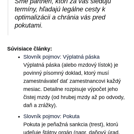
Sme partneri, ktorí za vás sledujú
termíny, hľadajú legálne cesty k
optimalizácii a chránia vás pred
pokutami.
Súvisiace články:
Slovník pojmov: Výplatná páska
Výplatná páska (alebo mzdový lístok) je
povinný písomný doklad, ktorý musí
zamestnávateľ dať zamestnancovi každý
mesiac. Detailne rozpisuje výpočet jeho
čistej mzdy (od hrubej mzdy až po odvody,
daň a zrážky).
Slovník pojmov: Pokuta
Pokuta je peňažná sankcia (trest), ktorú
udeľuje štátny orgán (napr. daňový úrad,