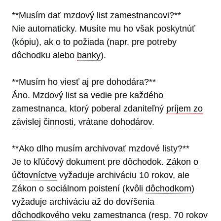
**Musím dať mzdový list zamestnancovi?**
Nie automaticky. Musíte mu ho však poskytnúť
(kópiu), ak o to požiada (napr. pre potreby
dôchodku alebo
banky
).
**Musím ho viesť aj pre dohodára?**
Áno. Mzdový list sa vedie pre každého
zamestnanca, ktorý poberal zdaniteľný
príjem zo
závislej činnosti
, vrátane
dohodárov
.
**Ako dlho musím archivovať mzdové listy?**
Je to kľúčový dokument pre dôchodok.
Zákon o
účtovníctve
vyžaduje archiváciu 10 rokov, ale
Zákon o sociálnom poistení (kvôli
dôchodkom
)
vyžaduje archiváciu až do dovŕšenia
dôchodkového veku
zamestnanca (resp. 70 rokov