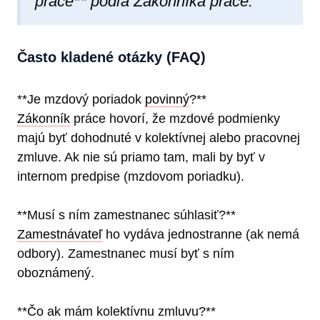
práce** podľa Zákonníka práce.“
Často kladené otázky (FAQ)
**Je mzdový poriadok
povinný
?**
Zákonník
práce hovorí, že mzdové podmienky
majú byť dohodnuté v kolektívnej alebo pracovnej
zmluve. Ak nie sú priamo tam, mali by byť v
internom predpise (mzdovom poriadku).
**Musí s ním zamestnanec súhlasiť?**
Zamestnávateľ
ho vydáva jednostranne (ak nemá
odbory). Zamestnanec musí byť s ním
oboznámený.
**Čo ak mám kolektívnu zmluvu?**