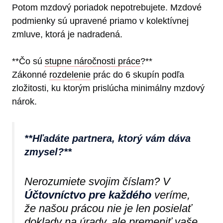
Potom mzdový poriadok nepotrebujete. Mzdové
podmienky sú upravené priamo v kolektívnej
zmluve, ktorá je nadradená.
**Čo sú
stupne náročnosti práce
?**
Zákonné
rozdelenie
prác do 6 skupín podľa
zložitosti, ku ktorým prislúcha minimálny mzdový
nárok.
**Hľadáte partnera, ktorý vám dáva
zmysel?**
Nerozumiete svojim číslam? V
Účtovníctvo pre každého
veríme,
že našou prácou nie je len posielať
doklady na úrady, ale premeniť vaše