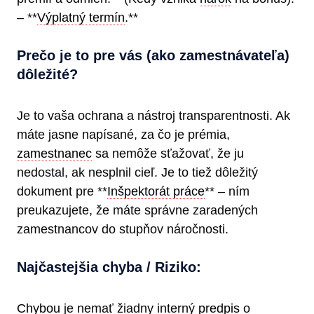
– **
Výplatný termín
.**
Prečo je to pre vás (ako zamestnávateľa)
dôležité?
Je to vaša ochrana a nástroj transparentnosti. Ak
máte jasne napísané, za čo je prémia,
zamestnanec
sa nemôže sťažovať, že ju
nedostal, ak nesplnil cieľ. Je to tiež dôležitý
dokument pre **
Inšpektorát práce
** – ním
preukazujete, že máte správne zaradených
zamestnancov do stupňov náročnosti.
Najčastejšia chyba / Riziko:
Chybou
je nemať žiadny interný
predpis
o