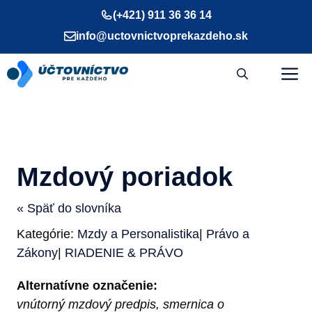
Preskočiť
(+421) 911 36 36 14
na
info@uctovnictvoprekazdeho.sk
obsah
M
Mzdový poriadok
« Späť do slovníka
Kategórie:
Mzdy a Personalistika
|
Právo a
Zákony
|
RIADENIE & PRÁVO
Alternatívne označenie:
vnútorný mzdový predpis, smernica o