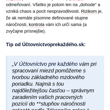
odmeňovaní. Všetko je potom len na „dohode“ a
vzniká chaos a pocit nespravodlivosti.
Rizikom
je,
že ak nemáte písomne definované stupne
náročnosti,
kontrola
vám ich určí sama (a
zvyčajne prísnejšie).
Tip od Účtovníctvoprekaždéh​o.sk:
„V
Účtovníctvo pre každého
vám pri
spracovaní miezd pomôžeme s
tvorbou základného mzdového
poriadku. Najmä s tou
najdôležitejšou časťou – správnym
zaradením vašich pracovných
pozícií do **stupňov náročnosti