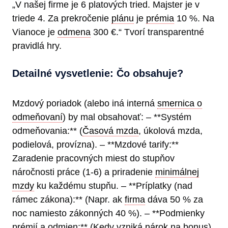
„V našej firme je 6 platových tried. Majster je v
triede 4. Za prekročenie
plánu
je
prémia
10 %. Na
Vianoce je
odmena
300 €.“ Tvorí transparentné
pravidlá hry.
Detailné vysvetlenie: Čo obsahuje?
Mzdový poriadok (alebo iná interná
smernica o
odmeňovaní
) by mal obsahovať: – **Systém
odmeňovania:** (
Časová mzda
, úkolová mzda,
podielová, provízna). – **Mzdové tarify:**
Zaradenie pracovných miest do stupňov
náročnosti práce (1-6) a priradenie
minimálnej
mzdy
ku každému stupňu. – **Príplatky (nad
rámec zákona):** (Napr. ak
firma
dáva 50 % za
noc namiesto zákonných 40 %). – **Podmienky
prémií a odmien:** (Kedy vzniká
nárok
na bonus).