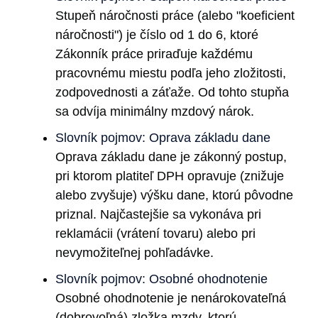
Stupeň náročnosti práce (alebo "koeficient
náročnosti") je číslo od 1 do 6, ktoré
Zákonník práce priraďuje každému
pracovnému miestu podľa jeho zložitosti,
zodpovednosti a záťaže. Od tohto stupňa
sa odvíja minimálny mzdový nárok.
Slovník pojmov: Oprava základu dane
Oprava základu dane je zákonný postup,
pri ktorom platiteľ DPH opravuje (znižuje
alebo zvyšuje) výšku dane, ktorú pôvodne
priznal. Najčastejšie sa vykonáva pri
reklamácii (vrátení tovaru) alebo pri
nevymožiteľnej pohľadávke.
Slovník pojmov: Osobné ohodnotenie
Osobné ohodnotenie je nenárokovateľná
(dobrovoľná) zložka mzdy, ktorú