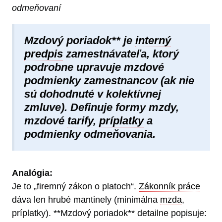
odmeňovaní
Mzdový poriadok** je
interný
predpis
zamestnávateľa, ktorý
podrobne upravuje mzdové
podmienky zamestnancov (ak nie
sú dohodnuté v kolektívnej
zmluve). Definuje formy mzdy,
mzdové
tarify
,
príplatky
a
podmienky odmeňovania.
Analógia:
Je to „firemný zákon o platoch“.
Zákonník práce
dáva len hrubé mantinely (minimálna
mzda
,
príplatky). **Mzdový poriadok** detailne popisuje: