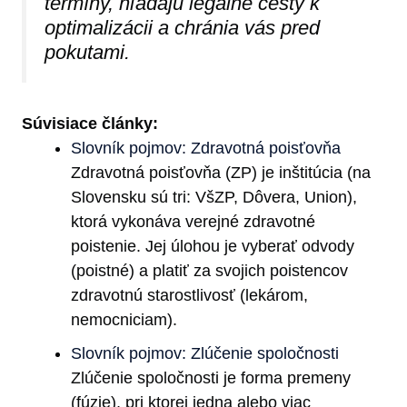
termíny, hľadajú legálne cesty k
optimalizácii a chránia vás pred
pokutami.
Súvisiace články:
Slovník pojmov: Zdravotná poisťovňa
Zdravotná poisťovňa (ZP) je inštitúcia (na
Slovensku sú tri: VšZP, Dôvera, Union),
ktorá vykonáva verejné zdravotné
poistenie. Jej úlohou je vyberať odvody
(poistné) a platiť za svojich poistencov
zdravotnú starostlivosť (lekárom,
nemocniciam).
Slovník pojmov: Zlúčenie spoločnosti
Zlúčenie spoločnosti je forma premeny
(fúzie), pri ktorej jedna alebo viac