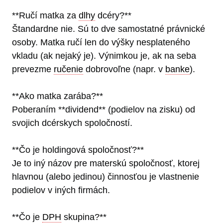
**Ručí matka za
dlhy
dcéry?**
Štandardne nie. Sú to dve samostatné právnické
osoby. Matka ručí len do výšky nesplateného
vkladu (ak nejaký je). Výnimkou je, ak na seba
prevezme
ručenie
dobrovoľne (napr. v
banke
).
**Ako matka zarába?**
Poberaním **dividend** (podielov na zisku) od
svojich dcérskych spoločností.
**Čo je holdingová spoločnosť?**
Je to iný názov pre materskú spoločnosť, ktorej
hlavnou (alebo jedinou) činnosťou je vlastnenie
podielov v iných firmách.
**Čo je
DPH
skupina?**