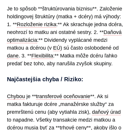
Je to spôsob **štruktúrovania biznisu**. Založenie
holdingovej štruktúry (matka + dcéry) má výhody:
1. **
Rozloženie rizika
:** Ak skrachuje jedna dcéra,
neohrozí to matku ani ostatné sestry. 2. **
Daňová
optimalizácia
:** Dividendy vyplácané medzi
matkou a dcérou (v
EÚ
) sú často oslobodené od
dane
. 3. **
Flexibilita
:** Matka môže dcéru ľahko
predať bez toho, aby narušila zvyšok skupiny.
Najčastejšia chyba / Riziko:
Chybou
je **
transferové oceňovanie
**. Ak si
matka fakturuje dcére „manažérske služby“ za
premrštenú cenu (aby vytiahla zisk),
daňový úrad
to napadne. Všetky transakcie medzi matkou a
dcérou musia byť za **trhové ceny**, akoby išlo o