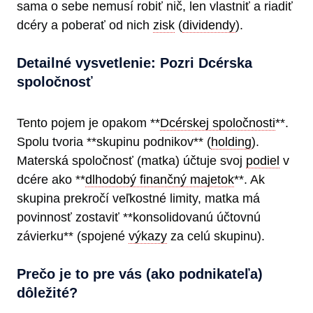
sama o sebe nemusí robiť nič, len vlastniť a riadiť
dcéry a poberať od nich
zisk
(
dividendy
).
Detailné vysvetlenie: Pozri Dcérska
spoločnosť
Tento pojem je opakom **
Dcérskej spoločnosti
**.
Spolu tvoria **skupinu podnikov** (
holding
).
Materská spoločnosť (matka) účtuje svoj
podiel
v
dcére ako **
dlhodobý finančný majetok
**. Ak
skupina prekročí veľkostné limity, matka má
povinnosť zostaviť **konsolidovanú účtovnú
závierku** (spojené
výkazy
za celú skupinu).
Prečo je to pre vás (ako podnikateľa)
dôležité?