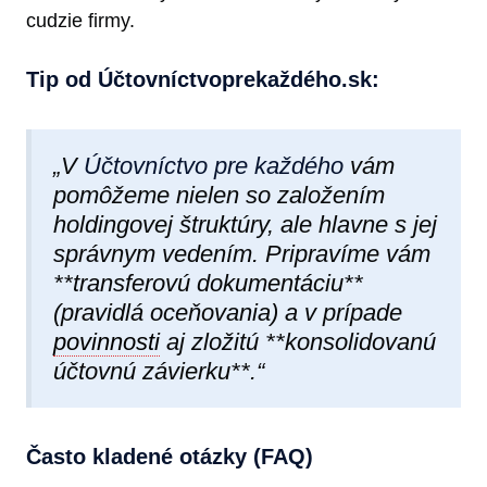
cudzie firmy.
Tip od Účtovníctvoprekaždéh​o.sk:
„V
Účtovníctvo pre každého
vám
pomôžeme nielen so založením
holdingovej štruktúry, ale hlavne s jej
správnym vedením. Pripravíme vám
**transferovú dokumentáciu**
(pravidlá oceňovania) a v prípade
povinnosti
aj zložitú **konsolidovanú
účtovnú závierku**.“
Často kladené otázky (FAQ)