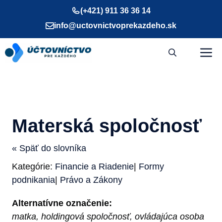
Preskočiť
(+421) 911 36 36 14
na
info@uctovnictvoprekazdeho.sk
obsah
M
Materská spoločnosť
« Späť do slovníka
Kategórie:
Financie a Riadenie
|
Formy
podnikania
|
Právo a Zákony
Alternatívne označenie:
matka, holdingová spoločnosť, ovládajúca osoba