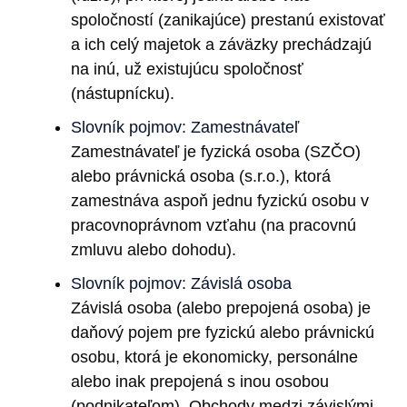
spoločností (zanikajúce) prestanú existovať
a ich celý majetok a záväzky prechádzajú
na inú, už existujúcu spoločnosť
(nástupnícku).
Slovník pojmov: Zamestnávateľ
Zamestnávateľ je fyzická osoba (SZČO)
alebo právnická osoba (s.r.o.), ktorá
zamestnáva aspoň jednu fyzickú osobu v
pracovnoprávnom vzťahu (na pracovnú
zmluvu alebo dohodu).
Slovník pojmov: Závislá osoba
Závislá osoba (alebo prepojená osoba) je
daňový pojem pre fyzickú alebo právnickú
osobu, ktorá je ekonomicky, personálne
alebo inak prepojená s inou osobou
(podnikateľom). Obchody medzi závislými