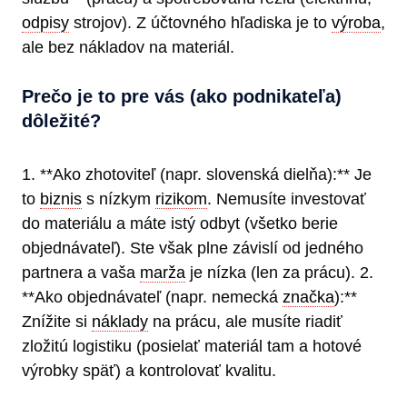
odpisy
strojov). Z účtovného hľadiska je to
výroba
,
ale bez nákladov na materiál.
Prečo je to pre vás (ako podnikateľa)
dôležité?
1. **Ako zhotoviteľ (napr. slovenská dielňa):** Je
to
biznis
s nízkym
rizikom
. Nemusíte investovať
do materiálu a máte istý odbyt (všetko berie
objednávateľ). Ste však plne závislí od jedného
partnera a vaša
marža
je nízka (len za prácu). 2.
**Ako objednávateľ (napr. nemecká
značka
):**
Znížite si
náklady
na prácu, ale musíte riadiť
zložitú logistiku (posielať materiál tam a hotové
výrobky späť) a kontrolovať kvalitu.