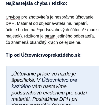
Najčastejšia chyba / Riziko:
Chybou
pre zhotoviteľa je nesprávne účtovanie
DPH
. Materiál od objednávateľa mu nepatrí,
účtuje ho len na **podsúvahových účtoch** (cudzí
majetok). Rizikom je
strata
jediného odberateľa,
čo znamená okamžitý
krach
celej dielne.
Tip od Účtovníctvoprekaždéh​o.sk:
„Účtovanie práce vo mzde je
špecifické. V
Účtovníctvo pre
každého
vám nastavíme
podsúvahovú evidenciu pre cudzí
materiál. Postrážime DPH pri