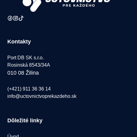
Kontakty
Port DB SK s.r.o.
Rosinská 8543/34A
010 08 Žilina
(+421) 911 36 36 14
info@uctovnictvoprekazdeho.sk
Dôležité linky
Úvod