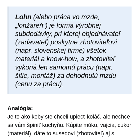
Lohn
(alebo
práca vo mzde
,
„lonžáreň“) je forma výrobnej
subdodávky, pri ktorej objednávateľ
(zadavateľ) poskytne zhotoviteľovi
(napr. slovenskej firme) všetok
materiál
a
know-how
, a
zhotoviteľ
vykoná len samotnú prácu (napr.
šitie, montáž) za dohodnutú mzdu
(cenu za prácu).
Analógia:
Je to ako keby ste chceli upiecť koláč, ale nechce
sa vám špiniť kuchyňu. Kúpite múku, vajcia, cukor
(materiál), dáte to susedovi (zhotoviteľ) aj s