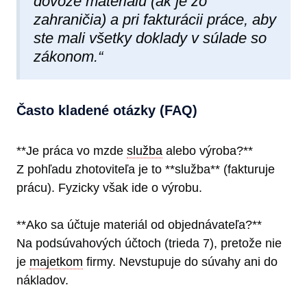
dovoze materiálu (ak je zo
zahraničia) a pri fakturácii práce, aby
ste mali všetky doklady v súlade so
zákonom.“
Často kladené otázky (FAQ)
**Je práca vo mzde
služba
alebo výroba?**
Z pohľadu zhotoviteľa je to **služba** (fakturuje
prácu). Fyzicky však ide o výrobu.
**Ako sa účtuje materiál od objednávateľa?**
Na podsúvahových účtoch (trieda 7), pretože nie
je
majetkom
firmy. Nevstupuje do súvahy ani do
nákladov.