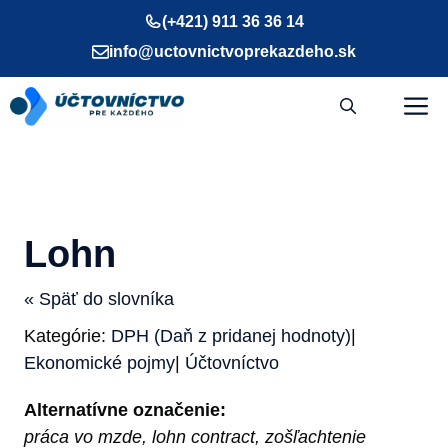
Preskočiť
(+421) 911 36 36 14
na
info@uctovnictvoprekazdeho.sk
obsah
M
Lohn
« Späť do slovníka
Kategórie:
DPH (Daň z pridanej hodnoty)
|
Ekonomické pojmy
|
Účtovníctvo
Alternatívne označenie:
práca vo mzde, lohn contract, zošľachtenie