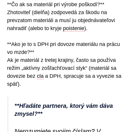
**Čo ak sa materiál pri výrobe poškodí?**
Zhotoviteľ (dielňa) zodpovedá za škodu na
prevzatom materiáli a musí ju objednávateľovi
nahradiť (alebo to kryje
poistenie
).
**Ako je to s DPH pri dovoze materiálu na prácu
vo mzde?**
Ak je materiál z tretej krajiny, často sa používa
režim „aktívny zošľachťovací styk“ (materiál sa
dovezie bez
cla
a DPH, spracuje sa a vyvezie sa
späť).
**Hľadáte partnera, ktorý vám dáva
zmysel?**
Nerozumiete svojim číslam? V