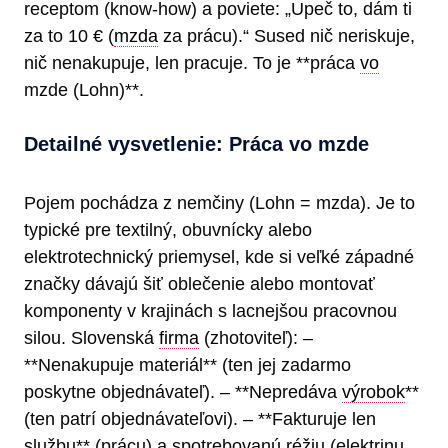
receptom (know-how) a poviete: „Upeč to, dám ti
za to 10 € (
mzda
za prácu).“ Sused nič neriskuje,
nič nenakupuje, len pracuje. To je **práca
vo
mzde (Lohn)**.
Detailné vysvetlenie: Práca vo mzde
Pojem pochádza z nemčiny (Lohn = mzda). Je to
typické pre textilný, obuvnícky alebo
elektrotechnický priemysel, kde si veľké západné
značky dávajú šiť oblečenie alebo montovať
komponenty v krajinách s lacnejšou pracovnou
silou. Slovenská
firma
(zhotoviteľ): –
**Nenakupuje materiál** (ten jej zadarmo
poskytne objednávateľ). – **Nepredáva
výrobok
**
(ten patrí objednávateľovi). – **Fakturuje len
službu** (prácu) a spotrebovanú réžiu (elektrinu,