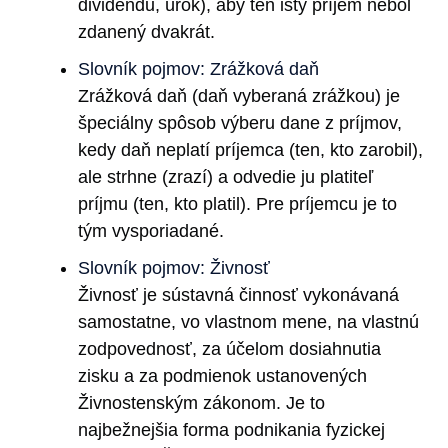
dividendu, úrok), aby ten istý príjem nebol
zdanený dvakrát.
Slovník pojmov: Zrážková daň
Zrážková daň (daň vyberaná zrážkou) je
špeciálny spôsob výberu dane z príjmov,
kedy daň neplatí príjemca (ten, kto zarobil),
ale strhne (zrazí) a odvedie ju platiteľ
príjmu (ten, kto platil). Pre príjemcu je to
tým vysporiadané.
Slovník pojmov: Živnosť
Živnosť je sústavná činnosť vykonávaná
samostatne, vo vlastnom mene, na vlastnú
zodpovednosť, za účelom dosiahnutia
zisku a za podmienok ustanovených
Živnostenským zákonom. Je to
najbežnejšia forma podnikania fyzickej