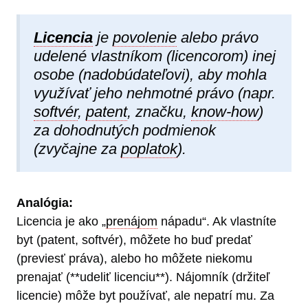
Licencia
je
povolenie
alebo právo
udelené vlastníkom (licencorom) inej
osobe (nadobúdateľovi), aby mohla
využívať jeho nehmotné právo (napr.
softvér
,
patent
, značku,
know-how
)
za dohodnutých podmienok
(zvyčajne za
poplatok
).
Analógia:
Licencia je ako „
prenájom
nápadu“. Ak vlastníte
byt (patent, softvér), môžete ho buď predať
(previesť práva), alebo ho môžete niekomu
prenajať (**udeliť licenciu**). Nájomník (držiteľ
licencie) môže byt používať, ale nepatrí mu. Za