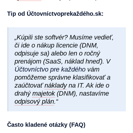
Tip od Účtovníctvoprekaždéh​o.sk:
„Kúpili ste softvér? Musíme vedieť,
či ide o nákup licencie (DNM,
odpisuje sa) alebo len o ročný
prenájom (SaaS, náklad hneď). V
Účtovníctvo pre každého
vám
pomôžeme správne klasifikovať a
zaúčtovať
náklady
na IT. Ak ide o
drahý
majetok
(DNM), nastavíme
odpisový plán
.“
Často kladené otázky (FAQ)