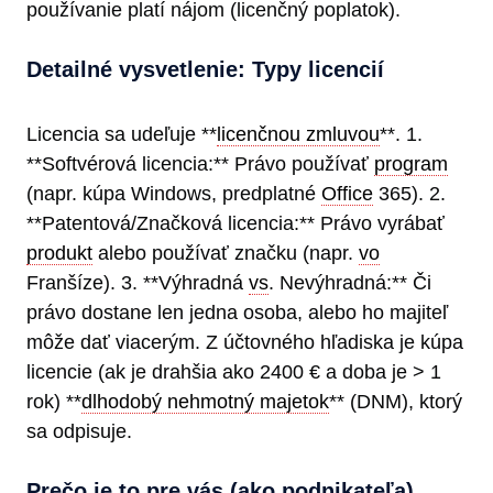
používanie platí nájom (licenčný poplatok).
Detailné vysvetlenie: Typy licencií
Licencia sa udeľuje **
licenčnou zmluvou
**. 1.
**Softvérová licencia:** Právo používať
program
(napr. kúpa Windows, predplatné
Office
365). 2.
**Patentová/Značková licencia:** Právo vyrábať
produkt
alebo používať značku (napr.
vo
Franšíze). 3. **Výhradná
vs
. Nevýhradná:** Či
právo dostane len jedna osoba, alebo ho majiteľ
môže dať viacerým. Z účtovného hľadiska je kúpa
licencie (ak je drahšia ako 2400 € a doba je > 1
rok) **
dlhodobý nehmotný majetok
** (DNM), ktorý
sa odpisuje.
Prečo je to pre vás (ako podnikateľa)