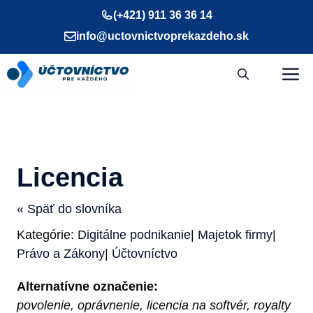
Preskočiť
(+421) 911 36 36 14
na
info@uctovnictvoprekazdeho.sk
obsah
M
Licencia
« Späť do slovníka
Kategórie:
Digitálne podnikanie
|
Majetok firmy
|
Právo a Zákony
|
Účtovníctvo
Alternatívne označenie:
povolenie, oprávnenie, licencia na softvér, royalty