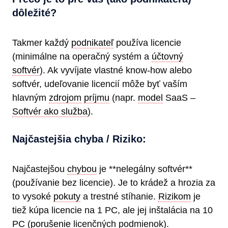
dôležité?
Takmer každý
podnikateľ
používa licencie
(minimálne na operačný systém a
účtovný
softvér
). Ak vyvíjate vlastné know-how alebo
softvér, udeľovanie licencií môže byť vaším
hlavným
zdrojom
príjmu
(napr.
model
SaaS –
Softvér ako služba
).
Najčastejšia chyba / Riziko:
Najčastejšou
chybou
je **nelegálny softvér**
(používanie bez licencie). Je to krádež a hrozia za
to vysoké
pokuty
a trestné stíhanie.
Rizikom
je
tiež kúpa licencie na 1 PC, ale jej inštalácia na 10
PC (
porušenie
licenčných podmienok).