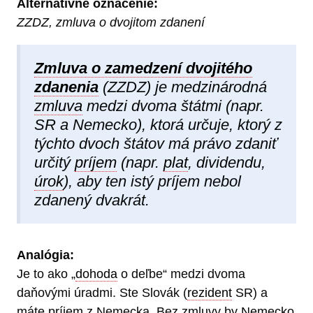
Alternatívne označenie:
ZZDZ, zmluva o dvojitom zdanení
Zmluva o zamedzení dvojitého
zdanenia
(ZZDZ) je medzinárodná
zmluva
medzi dvoma štátmi (napr.
SR a Nemecko), ktorá určuje, ktorý z
týchto dvoch štátov má právo zdaniť
určitý
príjem
(napr.
plat
, dividendu,
úrok
), aby ten istý príjem nebol
zdanený dvakrát.
Analógia:
Je to ako „
dohoda
o deľbe“ medzi dvoma
daňovými úradmi. Ste Slovák (
rezident
SR) a
máte príjem z Nemecka. Bez zmluvy by Nemecko