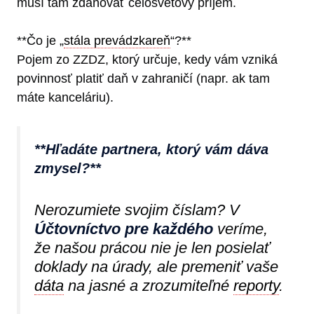
musí tam zdaňovať celosvetový príjem.
**Čo je „
stála prevádzkareň
“?**
Pojem zo ZZDZ, ktorý určuje, kedy vám vzniká
povinnosť platiť daň v zahraničí (napr. ak tam
máte kanceláriu).
**Hľadáte partnera, ktorý vám dáva
zmysel?**
Nerozumiete svojim číslam? V
Účtovníctvo pre každého
veríme,
že našou prácou nie je len posielať
doklady na úrady, ale premeniť vaše
dáta
na jasné a zrozumiteľné
reporty
.