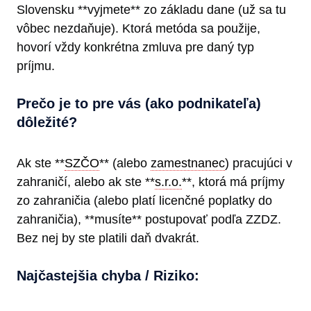
Slovensku **vyjmete** zo základu dane (už sa tu
vôbec nezdaňuje). Ktorá metóda sa použije,
hovorí vždy konkrétna zmluva pre daný typ
príjmu.
Prečo je to pre vás (ako podnikateľa)
dôležité?
Ak ste **
SZČO
** (alebo
zamestnanec
) pracujúci v
zahraničí, alebo ak ste **
s.r.o.
**, ktorá má príjmy
zo zahraničia (alebo platí licenčné poplatky do
zahraničia), **musíte** postupovať podľa ZZDZ.
Bez nej by ste platili daň dvakrát.
Najčastejšia chyba / Riziko: