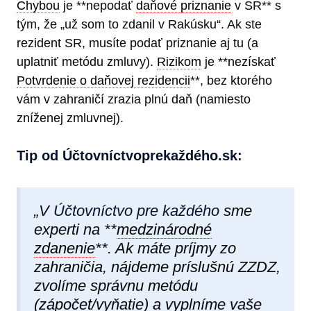
Chybou
je **nepodať
daňové priznanie
v SR** s
tým, že „už som to zdanil v Rakúsku“. Ak ste
rezident SR, musíte podať priznanie aj tu (a
uplatniť metódu zmluvy).
Rizikom
je **nezískať
Potvrdenie o daňovej rezidencii
**, bez ktorého
vám v zahraničí zrazia plnú daň (namiesto
zníženej zmluvnej).
Tip od Účtovníctvoprekaždéh​o.sk:
„V
Účtovníctvo pre každého
sme
experti na **
medzinárodné
zdanenie
**. Ak máte príjmy zo
zahraničia, nájdeme príslušnú ZZDZ,
zvolíme správnu metódu
(
zápočet
/vyňatie) a vyplníme vaše