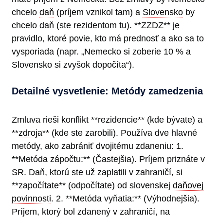
chcelo
daň
(príjem vznikol tam) a
Slovensko
by
chcelo daň (ste rezidentom tu). **ZZDZ** je
pravidlo, ktoré povie, kto má prednosť a ako sa to
vysporiada (napr. „Nemecko si zoberie 10 % a
Slovensko si zvyšok dopočíta“).
Detailné vysvetlenie: Metódy zamedzenia
Zmluva rieši konflikt **rezidencie** (kde bývate) a
**
zdroja
** (kde ste zarobili). Používa dve hlavné
metódy, ako zabrániť dvojitému zdaneniu: 1.
**Metóda zápočtu:** (Častejšia). Príjem priznáte v
SR. Daň, ktorú ste už zaplatili v zahraničí, si
**započítate** (odpočítate) od slovenskej
daňovej
povinnosti
. 2. **Metóda vyňatia:** (Výhodnejšia).
Príjem, ktorý bol zdanený v zahraničí, na