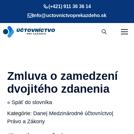
Preskočiť
(+421) 911 36 36 14
na
info@uctovnictvoprekazdeho.sk
obsah
M
Zmluva o zamedzení
dvojitého zdanenia
« Späť do slovníka
Kategórie:
Dane
|
Medzinárodné účtovníctvo
|
Právo a Zákony