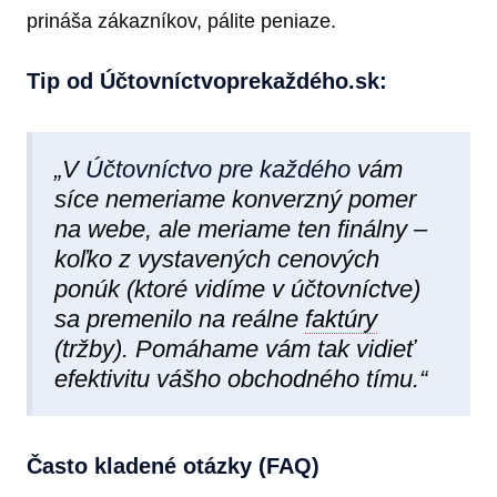
prináša zákazníkov, pálite peniaze.
Tip od Účtovníctvoprekaždéh​o.sk:
„V
Účtovníctvo pre každého
vám
síce nemeriame konverzný pomer
na webe, ale meriame ten finálny –
koľko z vystavených cenových
ponúk (ktoré vidíme v účtovníctve)
sa premenilo na reálne
faktúry
(tržby). Pomáhame vám tak vidieť
efektivitu vášho obchodného tímu.“
Často kladené otázky (FAQ)