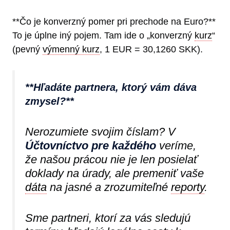
**Čo je konverzný pomer pri prechode na Euro?**
To je úplne iný pojem. Tam ide o „konverzný
kurz
“
(pevný
výmenný kurz
, 1 EUR = 30,1260 SKK).
**Hľadáte partnera, ktorý vám dáva
zmysel?**
Nerozumiete svojim číslam? V
Účtovníctvo pre každého
veríme,
že našou prácou nie je len posielať
doklady na úrady, ale premeniť vaše
dáta
na jasné a zrozumiteľné
reporty
.
Sme partneri, ktorí za vás sledujú