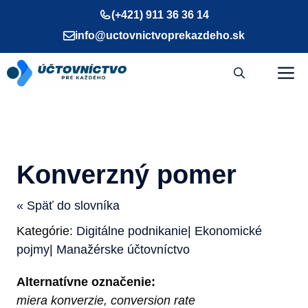
Preskočiť
(+421) 911 36 36 14
na
info@uctovnictvoprekazdeho.sk
obsah
M
Konverzný pomer
« Späť do slovníka
Kategórie:
Digitálne podnikanie
|
Ekonomické
pojmy
|
Manažérske účtovníctvo
Alternatívne označenie:
miera konverzie, conversion rate