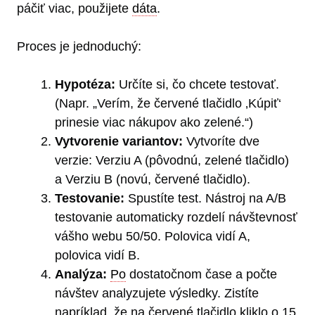
páčiť viac, použijete
dáta
.
Proces je jednoduchý:
Hypotéza:
Určíte si, čo chcete testovať.
(Napr. „Verím, že červené tlačidlo ‚Kúpiť‘
prinesie viac nákupov ako zelené.“)
Vytvorenie variantov:
Vytvoríte dve
verzie: Verziu A (pôvodnú, zelené tlačidlo)
a Verziu B (novú, červené tlačidlo).
Testovanie:
Spustíte test. Nástroj na A/B
testovanie automaticky rozdelí návštevnosť
vášho webu 50/50. Polovica vidí A,
polovica vidí B.
Analýza:
Po
dostatočnom čase a počte
návštev analyzujete výsledky. Zistíte
napríklad, že na červené tlačidlo kliklo o 15