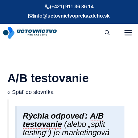
Preskočiť
(+421) 911 36 36 14
na
info@uctovnictvoprekazdeho.sk
obsah
M
A/B testovanie
« Späť do slovníka
Rýchla odpoveď:
A/B
testovanie
(alebo „split
testing“) je marketingová