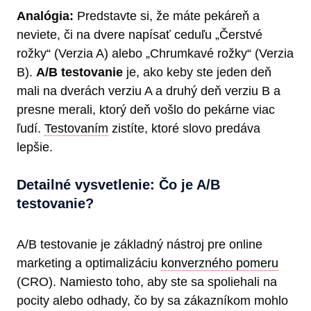
Analógia:
Predstavte si, že máte pekáreň a
neviete, či na dvere napísať ceduľu „Čerstvé
rožky“ (Verzia A) alebo „Chrumkavé rožky“ (Verzia
B).
A/B testovanie
je, ako keby ste jeden deň
mali na dverách verziu A a druhý deň verziu B a
presne merali, ktorý deň vošlo do pekárne viac
ľudí.
Testovaním
zistíte, ktoré slovo predáva
lepšie.
Detailné vysvetlenie: Čo je A/B
testovanie?
A/B testovanie je základný nástroj pre online
marketing a optimalizáciu
konverzného pomeru
(CRO). Namiesto toho, aby ste sa spoliehali na
pocity alebo odhady, čo by sa zákazníkom mohlo