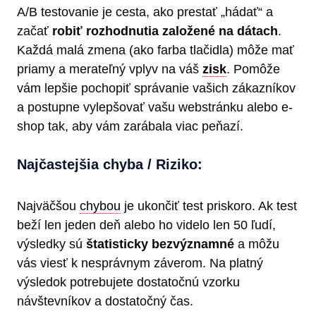
A/B testovanie je cesta, ako prestať „hádať“ a
začať
robiť rozhodnutia založené na dátach
.
Každá malá zmena (ako farba tlačidla) môže mať
priamy a merateľný vplyv na váš
zisk
. Pomôže
vám lepšie pochopiť správanie vašich zákazníkov
a postupne vylepšovať vašu webstránku alebo e-
shop tak, aby vám zarábala viac peňazí.
Najčastejšia chyba / Riziko:
Najväčšou
chybou
je ukončiť test priskoro. Ak test
beží len jeden deň alebo ho videlo len 50 ľudí,
výsledky sú
štatisticky bezvýznamné
a môžu
vás viesť k nesprávnym záverom. Na platný
výsledok potrebujete dostatočnú vzorku
návštevníkov a dostatočný čas.