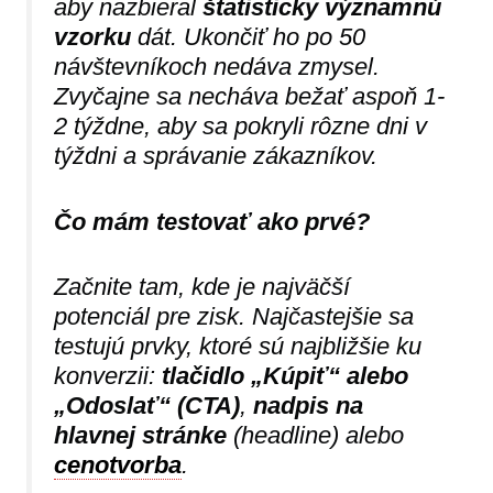
aby nazbieral
štatisticky významnú
vzorku
dát. Ukončiť ho po 50
návštevníkoch nedáva zmysel.
Zvyčajne sa necháva bežať aspoň 1-
2 týždne, aby sa pokryli rôzne dni v
týždni a správanie zákazníkov.
Čo mám testovať ako prvé?
Začnite tam, kde je najväčší
potenciál pre zisk. Najčastejšie sa
testujú prvky, ktoré sú najbližšie ku
konverzii:
tlačidlo „Kúpiť“ alebo
„Odoslať“ (CTA)
,
nadpis na
hlavnej stránke
(headline) alebo
cenotvorba
.