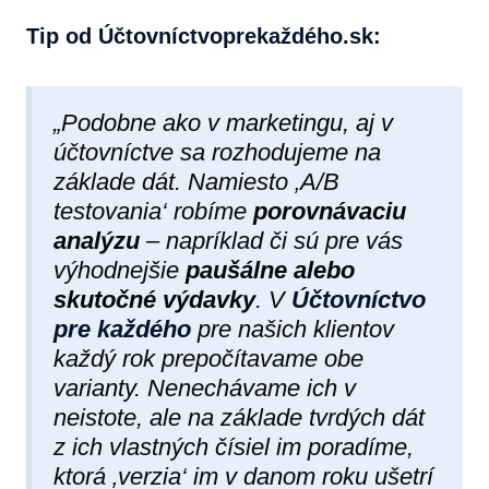
Tip od Účtovníctvoprekaždéh​o.sk:
„Podobne ako v marketingu, aj v
účtovníctve sa rozhodujeme na
základe dát. Namiesto ‚A/B
testovania‘ robíme
porovnávaciu
analýzu
– napríklad či sú pre vás
výhodnejšie
paušálne alebo
skutočné výdavky
. V
Účtovníctvo
pre každého
pre našich klientov
každý rok prepočítavame obe
varianty. Nenechávame ich v
neistote, ale na základe tvrdých dát
z ich vlastných čísiel im poradíme,
ktorá ‚verzia‘ im v danom roku ušetrí