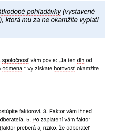
átkodobé pohľadávky
(vystavené
), ktorá mu za ne okamžite vyplatí
á
spoločnosť
vám povie: „Ja ten
dlh
od
a
odmena
.“ Vy získate
hotovosť
okamžite
ostúpite faktorovi. 3. Faktor vám ihneď
dberateľa. 5.
Po
zaplatení vám faktor
 (faktor preberá aj
riziko
, že
odberateľ