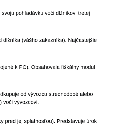
 svoju pohľadávku voči dlžníkovi tretej
d dlžníka (vášho zákazníka). Najčastejšie
ipojené k PC). Obsahovala fiškálny modul
r) odkupuje od vývozcu strednodobé alebo
 voči vývozcovi.
 pred jej splatnosťou). Predstavuje úrok