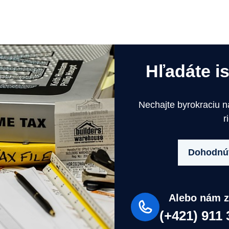
Hľadáte i
Nechajte byrokraciu 
r
Dohodnúť
Alebo nám z
(+421) 911 