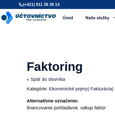
Preskočiť
(+421) 911 36 36 14
na
obsah
Úvod
Naše služby
Faktoring
« Späť do slovníka
Kategórie:
Ekonomické pojmy
|
Fakturácia
|
Alternatívne označenie:
financovanie pohľadávok, odkup faktúr