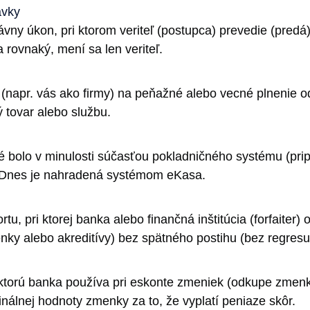
ávky
vny úkon, pri ktorom veriteľ (postupca) prevedie (predá)
 rovnaký, mení sa len veriteľ.
 (napr. vás ako firmy) na peňažné alebo vecné plnenie o
 tovar alebo službu.
toré bolo v minulosti súčasťou pokladničného systému (pr
. Dnes je nahradená systémom eKasa.
ortu, pri ktorej banka alebo finančná inštitúcia (forfaite
y alebo akreditívy) bez spätného postihu (bez regresu)
ktorú banka používa pri eskonte zmeniek (odkupe zmenky
minálnej hodnoty zmenky za to, že vyplatí peniaze skôr.