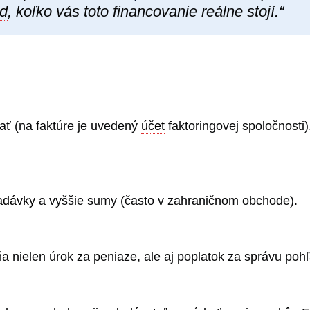
ad
, koľko vás toto financovanie reálne stojí.“
ať (na faktúre je uvedený
účet
faktoringovej spoločnosti
adávky
a vyššie sumy (často v zahraničnom obchode).
ňa nielen úrok za peniaze, ale aj poplatok za správu po