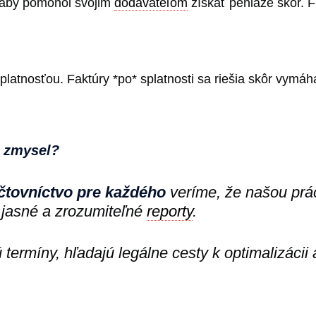
), aby pomohol svojim
dodávateľom
získať peniaze skôr. 
 splatnosťou. Faktúry *po* splatnosti sa riešia skôr vym
a zmysel?
čtovníctvo pre každého
veríme, že našou prác
jasné a zrozumiteľné
reporty
.
ú termíny, hľadajú legálne cesty k optimalizácii