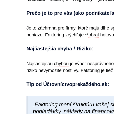
Prečo je to pre vás (ako podnikateľa
Je to záchrana pre firmy, ktoré majú dlhé 
peniaze. Faktoring zrýchľuje **
obrat
hotovo
Najčastejšia chyba / Riziko:
Najčastejšou
chybou
je výber nesprávneho
riziko nevymožiteľnosti vy. Faktoring je tie
Tip od Účtovníctvoprekaždéh​o.sk:
„Faktoring mení štruktúru vašej 
pohľadávky
,
náklady
na financov