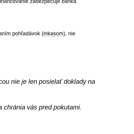
Financovanie zabezpečuje banka
áhaním pohľadávok (
inkasom
), nie
ou nie je len posielať doklady na
 a chránia vás pred pokutami.