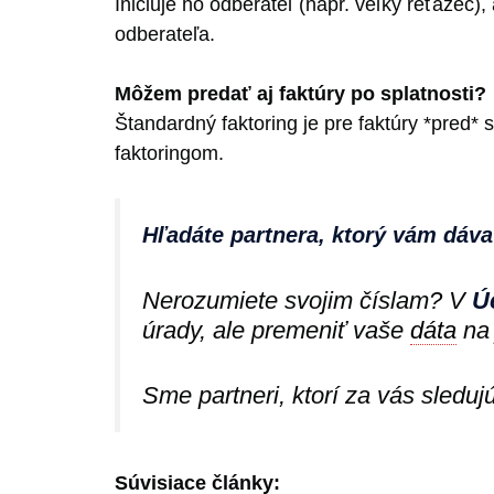
Iniciuje ho odberateľ (napr. veľký reťazec
odberateľa.
Môžem predať aj faktúry po splatnosti?
Štandardný faktoring je pre faktúry *pred*
faktoringom.
Hľadáte partnera, ktorý vám dáv
Nerozumiete svojim číslam? V
Ú
úrady, ale premeniť vaše
dáta
na 
Sme partneri, ktorí za vás sleduj
Súvisiace články: