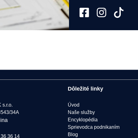
Dôležité linky
s.r.o.
Úvod
8543/34A
Naše služby
lina
Encyklopédia
Sprievodca podnikaním
Blog
 36 36 14