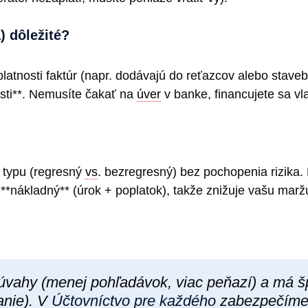
) dôležité?
splatnosti faktúr (napr. dodávajú do reťazcov alebo stav
sti**. Nemusíte čakať na
úver
v banke, financujete sa vl
 typu (regresný
vs
. bezregresný) bez pochopenia rizika. 
ž **nákladný** (úrok + poplatok), takže znižuje vašu marž
súvahy (menej pohľadávok, viac peňazí) a má šp
anie). V
Účtovníctvo pre každého
zabezpečíme, 