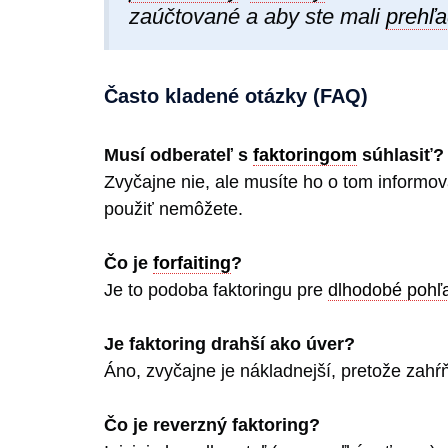
zaúčtované a aby ste mali
prehľ
Často kladené otázky (FAQ)
Musí odberateľ s
faktoringom
súhlasiť?
Zvyčajne nie, ale musíte ho o tom informov
použiť nemôžete.
Čo je
forfaiting
?
Je to podoba faktoringu pre
dlhodobé pohľ
Je faktoring drahší ako úver?
Áno, zvyčajne je nákladnejší, pretože zahŕ
Čo je reverzný faktoring?