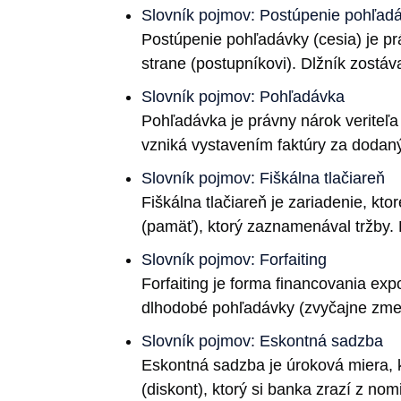
Slovník pojmov: Postúpenie pohľad
Postúpenie pohľadávky (cesia) je prá
strane (postupníkovi). Dlžník zostáva
Slovník pojmov: Pohľadávka
Pohľadávka je právny nárok veriteľa
vzniká vystavením faktúry za dodaný
Slovník pojmov: Fiškálna tlačiareň
Fiškálna tlačiareň je zariadenie, k
(pamäť), ktorý zaznamenával tržby
Slovník pojmov: Forfaiting
Forfaiting je forma financovania exp
dlhodobé pohľadávky (zvyčajne zmenk
Slovník pojmov: Eskontná sadzba
Eskontná sadzba je úroková miera, 
(diskont), ktorý si banka zrazí z no