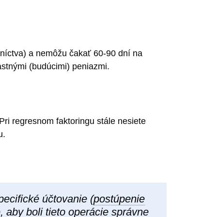
ebníctva) a nemôžu čakať 60-90 dní na
astnými (budúcimi) peniazmi.
Pri regresnom faktoringu stále nesiete
u.
ecifické účtovanie (
postúpenie
aby boli tieto operácie správne