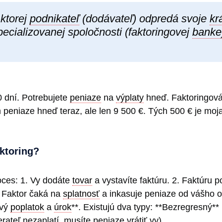
i ktorej
podnikateľ
(dodávateľ) odpredá svoje
kr
pecializovanej spoločnosti (faktoringovej
banke
0 dní. Potrebujete
peniaze
na
výplaty
hneď. Faktoringov
 peniaze hneď teraz, ale len 9 500 €. Tých 500 € je moj
aktoring?
oces: 1. Vy dodáte
tovar
a vystavíte faktúru. 2. Faktúru p
. Faktor čaká na
splatnosť
a inkasuje peniaze od vášho o
ový
poplatok
a
úrok
**. Existujú dva typy: **Bezregresný**
rateľ nezaplatí, musíte peniaze vrátiť vy).