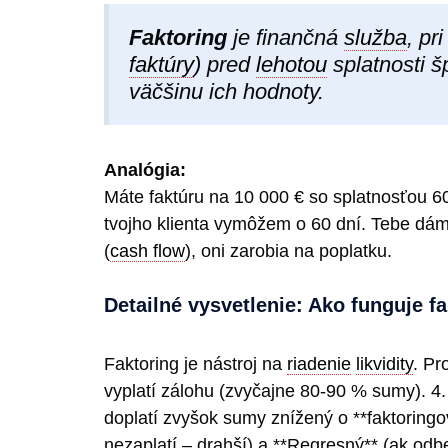
Faktoring
je finančná
služba
, pr
faktúry
) pred
lehotou
splatnosti š
väčšinu ich hodnoty.
Analógia:
Máte faktúru na 10 000 € so splatnosťou 6
tvojho klienta vymôžem o 60 dní. Tebe dám
(
cash flow
), oni zarobia na poplatku.
Detailné vysvetlenie: Ako funguje f
Faktoring je nástroj na
riadenie
likvidity
. Pr
vyplatí zálohu (zvyčajne 80-90 % sumy). 4
doplatí zvyšok sumy znížený o **faktoring
nezaplatí – drahší) a **Regresný** (ak odbe