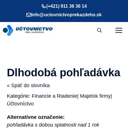
Preskočiť
(+421) 911 36 36 14
na
info@uctovnictvoprekazdeho.sk
obsah
M
Dlhodobá pohľadávka
« Späť do slovníka
Kategórie:
Financie a Riadenie
|
Majetok firmy
|
Účtovníctvo
Alternatívne označenie:
pohľadávka s dobou splatnosti nad 1 rok