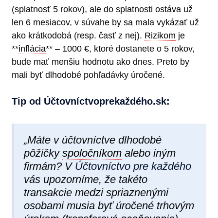
(splatnosť 5 rokov), ale do splatnosti ostáva už
len 6 mesiacov, v súvahe by sa mala vykázať už
ako krátkodobá (resp. časť z nej).
Rizikom
je
**
inflácia
** – 1000 €, ktoré dostanete o 5 rokov,
bude mať menšiu hodnotu ako dnes. Preto by
mali byť dlhodobé pohľadávky úročené.
Tip od Účtovníctvoprekaždéh​o.sk:
„Máte v účtovníctve dlhodobé
pôžičky
spoločníkom
alebo iným
firmám? V
Účtovníctvo pre každého
vás upozorníme, že takéto
transakcie medzi spriaznenými
osobami musia byť úročené trhovým