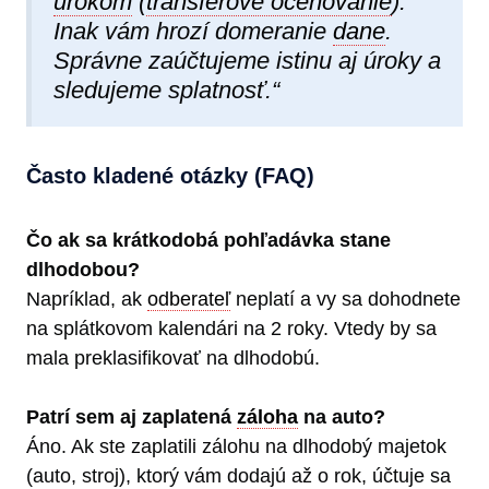
úrokom
(
transferové oceňovanie
).
Inak vám hrozí domeranie
dane
.
Správne zaúčtujeme istinu aj úroky a
sledujeme splatnosť.“
Často kladené otázky (FAQ)
Čo ak sa krátkodobá pohľadávka stane
dlhodobou?
Napríklad, ak
odberateľ
neplatí a vy sa dohodnete
na splátkovom kalendári na 2 roky. Vtedy by sa
mala preklasifikovať na dlhodobú.
Patrí sem aj zaplatená
záloha
na auto?
Áno. Ak ste zaplatili zálohu na dlhodobý majetok
(auto, stroj), ktorý vám dodajú až o rok, účtuje sa