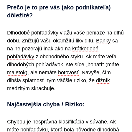
Prečo je to pre vás (ako podnikateľa)
dôležité?
Dlhodobé pohľadávky
viažu vaše peniaze na dlhú
dobu. Znižujú vašu okamžitú likviditu.
Banky
sa
na ne pozerajú inak ako na
krátkodobé
pohľadávky
z obchodného styku. Ak máte veľa
dlhodobých pohľadávok, ste síce „bohatí“ (máte
majetok
), ale nemáte
hotovosť
. Navyše, čím
dlhšia splatnosť, tým väčšie riziko, že
dlžník
medzitým skrachuje.
Najčastejšia chyba / Riziko:
Chybou
je nesprávna klasifikácia v súvahe. Ak
máte pohľadávku, ktorá bola pôvodne dlhodobá