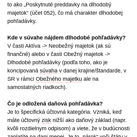
to ako „Poskytnuté preddavky na dlhodobý
majetok“ (účet 052), čo má charakter dlhodobej
pohľadávky.
Kde v súvahe nájdem dlhodobé pohľadávky?
V časti Aktíva -> Neobežný majetok (ak sú
finančné) alebo v časti Obežný majetok ->
Dlhodobé pohľadávky (podľa toho, ako je
koncipovaná
súvaha
v danej krajine/štandarde, v
SR v rámci
Obežného majetku
ale na
samostatných riadkoch).
Čo je odložená daňová pohľadávka?
Je to špecifická účtovná kategória. Vzniká, keď
máte účtovný
zisk
nižší ako daňový základ (napr.
kvôli rozdielnym odpisom) a viete, že v budúcnosti
zaplatíte na dani menej. Je to „nárok“ voči štátu v