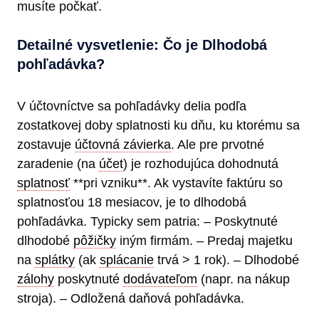
musíte počkať.
Detailné vysvetlenie: Čo je Dlhodobá
pohľadávka?
V účtovníctve sa pohľadávky delia podľa
zostatkovej doby splatnosti ku dňu, ku ktorému sa
zostavuje
účtovná závierka
. Ale pre prvotné
zaradenie (na
účet
) je rozhodujúca dohodnutá
splatnosť
**pri vzniku**. Ak vystavíte faktúru so
splatnosťou 18 mesiacov, je to dlhodobá
pohľadávka. Typicky sem patria: – Poskytnuté
dlhodobé
pôžičky
iným firmám. – Predaj majetku
na
splátky
(ak
splácanie
trvá > 1 rok). – Dlhodobé
zálohy
poskytnuté
dodávateľom
(napr. na nákup
stroja). – Odložená daňová pohľadávka.