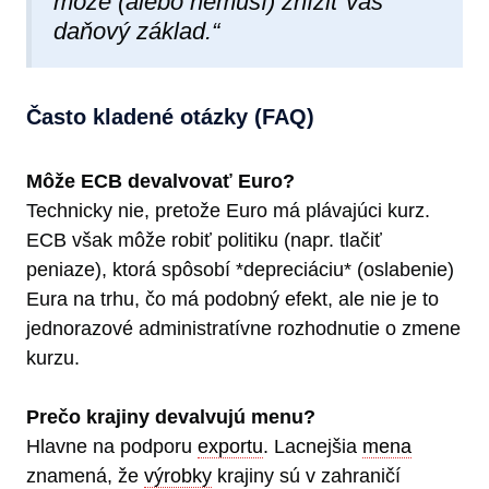
môže (alebo nemusí) znížiť váš
daňový základ.“
Často kladené otázky (FAQ)
Môže ECB devalvovať Euro?
Technicky nie, pretože Euro má plávajúci kurz.
ECB však môže robiť politiku (napr. tlačiť
peniaze), ktorá spôsobí *depreciáciu* (oslabenie)
Eura na trhu, čo má podobný efekt, ale nie je to
jednorazové administratívne rozhodnutie o zmene
kurzu.
Prečo krajiny devalvujú menu?
Hlavne na podporu
exportu
. Lacnejšia
mena
znamená, že
výrobky
krajiny sú v zahraničí