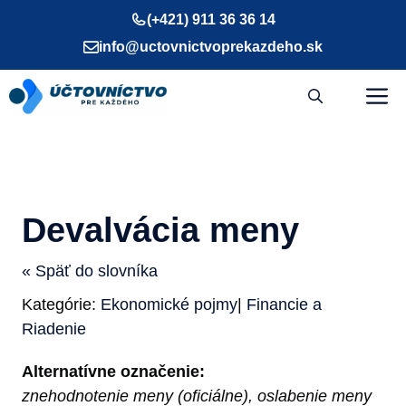
Preskočiť
(+421) 911 36 36 14
na
info@uctovnictvoprekazdeho.sk
obsah
M
Devalvácia meny
« Späť do slovníka
Kategórie:
Ekonomické pojmy
|
Financie a
Riadenie
Alternatívne označenie:
znehodnotenie meny (oficiálne), oslabenie meny