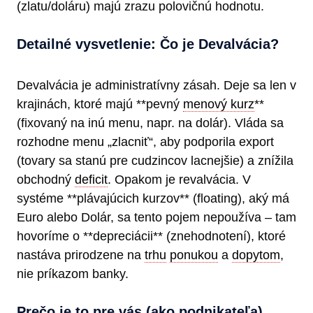
(zlatu/doláru) majú zrazu polovičnú hodnotu.
Detailné vysvetlenie: Čo je Devalvácia?
Devalvácia je administratívny zásah. Deje sa len v
krajinách, ktoré majú **pevný
menový kurz
**
(fixovaný na inú menu, napr. na dolár). Vláda sa
rozhodne menu „zlacniť“, aby podporila export
(tovary sa stanú pre cudzincov lacnejšie) a znížila
obchodný
deficit
. Opakom je revalvácia. V
systéme **plávajúcich kurzov** (floating), aký má
Euro alebo Dolár, sa tento pojem nepoužíva – tam
hovoríme o **depreciácii** (znehodnotení), ktoré
nastáva prirodzene na
trhu
ponukou
a
dopytom
,
nie príkazom banky.
Prečo je to pre vás (ako podnikateľa)