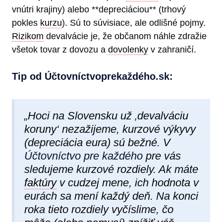
vnútri krajiny) alebo **depreciáciou** (trhový
pokles
kurzu
). Sú to súvisiace, ale odlišné pojmy.
Rizikom
devalvácie je, že občanom náhle zdražie
všetok tovar z dovozu a
dovolenky
v zahraničí.
Tip od Účtovníctvoprekaždéh​o.sk:
„Hoci na Slovensku už ‚devalváciu
koruny‘ nezažijeme, kurzové výkyvy
(depreciácia eura) sú bežné. V
Účtovníctvo pre každého
pre vás
sledujeme kurzové rozdiely. Ak máte
faktúry
v cudzej mene, ich hodnota v
eurách sa mení každý deň. Na konci
roka tieto rozdiely vyčíslime, čo