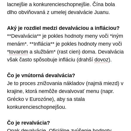
lacnejšie a konkurencieschopnejšie. Čína bola
dlho obviňovaná z umelej devalvácie Juanu.
Aký je rozdiel medzi devalváciou a infláciou?
**Devalvácia** je pokles hodnoty meny voči *iným
menám*. **Inflácia** je pokles hodnoty meny voči
*
tovarom
a službám* (rast cien) doma. Devalvácia
však často spôsobuje infláciu (drahší
dovoz
).
Čo je vnútorná devalvácia?
Je to proces znižovania nákladov (najmä miezd) v
krajine, ktorá nemôže devalvovať menu (napr.
Grécko v Eurozóne), aby sa stala
konkurencieschopnejšou.
Čo je revalvácia?
Opak devalvácie. Oficiálne zvýšenie hodnoty