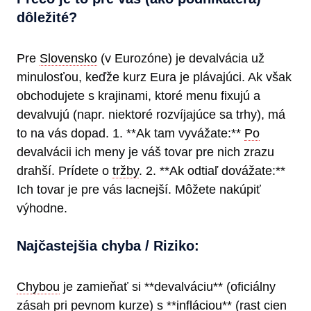
dôležité?
Pre
Slovensko
(v Eurozóne) je devalvácia už
minulosťou, keďže kurz Eura je plávajúci. Ak však
obchodujete s krajinami, ktoré menu fixujú a
devalvujú (napr. niektoré rozvíjajúce sa trhy), má
to na vás dopad. 1. **Ak tam vyvážate:**
Po
devalvácii ich meny je váš tovar pre nich zrazu
drahší. Prídete o
tržby
. 2. **Ak odtiaľ dovážate:**
Ich tovar je pre vás lacnejší. Môžete nakúpiť
výhodne.
Najčastejšia chyba / Riziko:
Chybou
je zamieňať si **devalváciu** (oficiálny
zásah pri pevnom kurze) s **
infláciou
** (rast cien