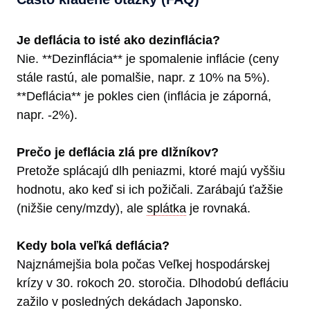
Je deflácia to isté ako dezinflácia?
Nie. **Dezinflácia** je spomalenie inflácie (ceny
stále rastú, ale pomalšie, napr. z 10% na 5%).
**Deflácia** je pokles cien (inflácia je záporná,
napr. -2%).
Prečo je deflácia zlá pre dlžníkov?
Pretože splácajú dlh peniazmi, ktoré majú vyššiu
hodnotu, ako keď si ich požičali. Zarábajú ťažšie
(nižšie ceny/mzdy), ale
splátka
je rovnaká.
Kedy bola veľká deflácia?
Najznámejšia bola počas Veľkej hospodárskej
krízy v 30. rokoch 20. storočia. Dlhodobú defláciu
zažilo v posledných dekádach Japonsko.