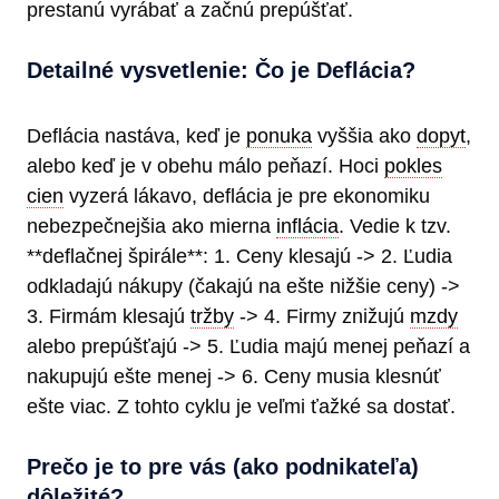
prestanú vyrábať a začnú prepúšťať.
Detailné vysvetlenie: Čo je Deflácia?
Deflácia nastáva, keď je
ponuka
vyššia ako
dopyt
,
alebo keď je v obehu málo peňazí. Hoci
pokles
cien
vyzerá lákavo, deflácia je pre ekonomiku
nebezpečnejšia ako mierna
inflácia
. Vedie k tzv.
**deflačnej špirále**: 1. Ceny klesajú -> 2. Ľudia
odkladajú nákupy (čakajú na ešte nižšie ceny) ->
3. Firmám klesajú
tržby
-> 4. Firmy znižujú
mzdy
alebo prepúšťajú -> 5. Ľudia majú menej peňazí a
nakupujú ešte menej -> 6. Ceny musia klesnúť
ešte viac. Z tohto cyklu je veľmi ťažké sa dostať.
Prečo je to pre vás (ako podnikateľa)
dôležité?