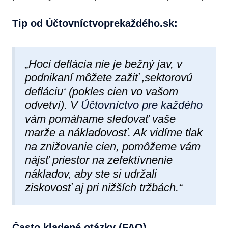
Tip od Účtovníctvoprekaždéh​o.sk:
„Hoci deflácia nie je bežný jav, v
podnikaní môžete zažiť ‚sektorovú
defláciu‘ (pokles cien
vo
vašom
odvetví). V
Účtovníctvo pre každého
vám pomáhame sledovať vaše
marže
a
nákladovosť
. Ak vidíme tlak
na znižovanie cien, pomôžeme vám
nájsť priestor na zefektívnenie
nákladov, aby ste si udržali
ziskovosť
aj pri nižších tržbách.“
Často kladené otázky (FAQ)