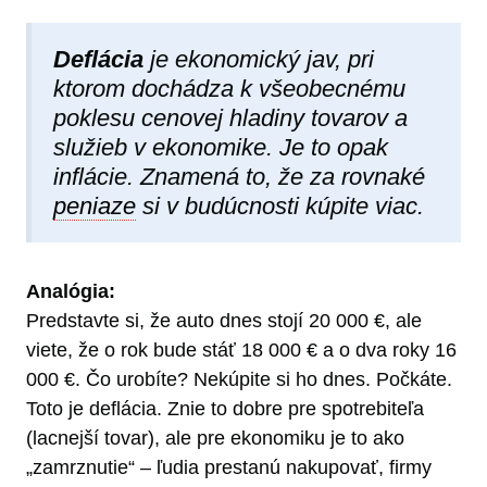
Deflácia
je ekonomický jav, pri
ktorom dochádza k všeobecnému
poklesu cenovej hladiny tovarov a
služieb v ekonomike. Je to opak
inflácie. Znamená to, že za rovnaké
peniaze
si v budúcnosti kúpite viac.
Analógia:
Predstavte si, že auto dnes stojí 20 000 €, ale
viete, že o rok bude stáť 18 000 € a o dva roky 16
000 €. Čo urobíte? Nekúpite si ho dnes. Počkáte.
Toto je deflácia. Znie to dobre pre spotrebiteľa
(lacnejší tovar), ale pre ekonomiku je to ako
„zamrznutie“ – ľudia prestanú nakupovať, firmy