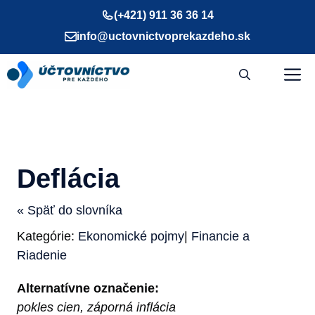
Preskočiť
(+421) 911 36 36 14
na
info@uctovnictvoprekazdeho.sk
obsah
M
Deflácia
« Späť do slovníka
Kategórie:
Ekonomické pojmy
|
Financie a
Riadenie
Alternatívne označenie:
pokles cien, záporná inflácia