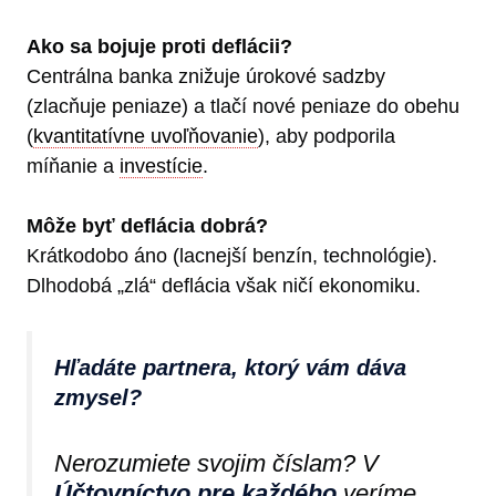
Ako sa bojuje proti deflácii?
Centrálna banka znižuje úrokové sadzby
(zlacňuje peniaze) a tlačí nové peniaze do obehu
(
kvantitatívne uvoľňovanie
), aby podporila
míňanie a
investície
.
Môže byť deflácia dobrá?
Krátkodobo áno (lacnejší benzín, technológie).
Dlhodobá „zlá“ deflácia však ničí ekonomiku.
Hľadáte partnera, ktorý vám dáva
zmysel?
Nerozumiete svojim číslam? V
Účtovníctvo pre každého
veríme,