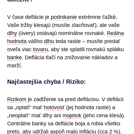
V čase deflácie je
podnikanie
extrémne ťažké.
Vaše tržby klesajú (musíte zlacňovať), ale vaše
dlhy
(úvery) ostávajú nominálne rovnaké.
Reálna
hodnota
vášho
dlhu
teda rastie – musíte predať
oveľa viac
tovaru
, aby ste splatili rovnakú splátku
banke
. Deflácia tlačí na znižovanie nákladov a
marží.
Najčastejšia chyba / Riziko:
Rizikom
je zadlženie sa pred defláciou. V deflácii
sa „oplatí“ mať
hotovosť
(jej hodnota rastie) a
„neoplatí“ mať dlhy ani
majetok
(jeho cena klesá).
Centrálne banky sa deflácie boja a robia všetko
preto, aby udržali aspoň malú infláciu (cca 2 %).