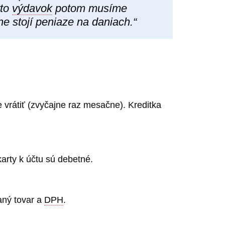
ýto
výdavok
potom musíme
e stojí peniaze na daniach.“
e vrátiť (zvyčajne raz mesačne). Kreditka
karty k účtu sú debetné.
aný tovar a
DPH
.