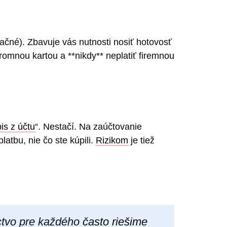
tačné). Zbavuje vás nutnosti nosiť hotovosť
kromnou kartou a **nikdy** neplatiť firemnou
is z účtu
“. Nestačí. Na zaúčtovanie
latbu, nie čo ste kúpili.
Rizikom
je tiež
ctvo pre každého
často riešime