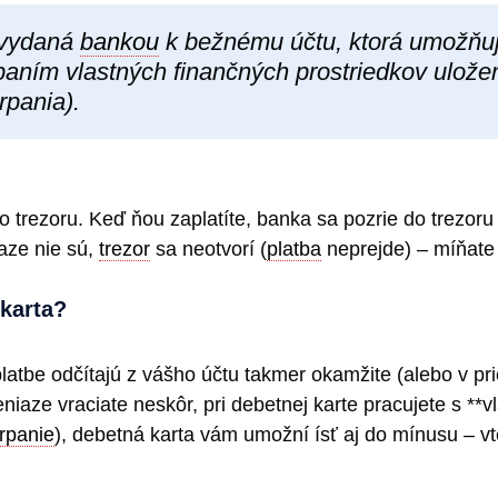
vydaná
bankou
k bežnému účtu, ktorá umožňuj
paním vlastných finančných prostriedkov ulože
rpania).
ho trezoru. Keď ňou zaplatíte, banka sa pozrie do trezor
aze nie sú,
trezor
sa neotvorí (
platba
neprejde) – míňate 
 karta?
 platbe odčítajú z vášho účtu takmer okamžite (alebo v pr
iaze vraciate neskôr, pri debetnej karte pracujete s **
rpanie
), debetná karta vám umožní ísť aj do mínusu – vt