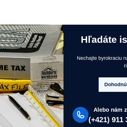
Hľadáte i
Nechajte byrokraciu 
r
Dohodnúť
Alebo nám z
(+421) 911 