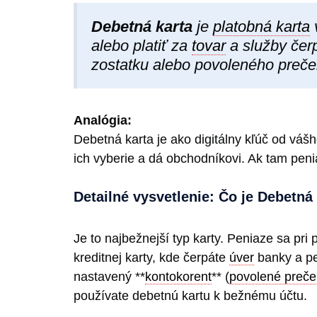
Debetná karta
je
platobná karta
alebo platiť za
tovar
a služby čer
zostatku alebo povoleného preče
Analógia:
Debetná karta je ako digitálny kľúč od váš
ich vyberie a dá obchodníkovi. Ak tam peni
Detailné vysvetlenie: Čo je Debetná
Je to najbežnejší typ karty. Peniaze sa pri
kreditnej karty, kde čerpáte
úver
banky a pen
nastavený **
kontokorent
** (
povolené preče
používate debetnú kartu k bežnému účtu.