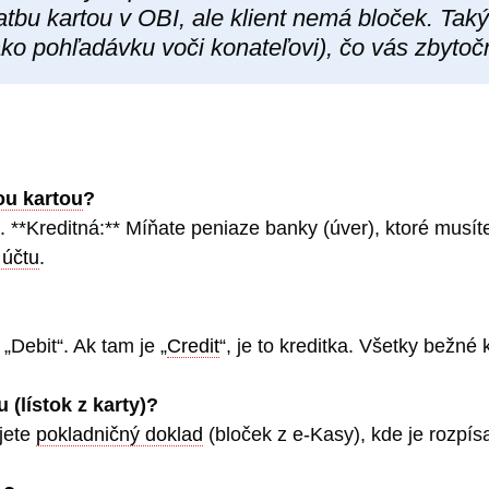
atbu kartou v OBI, ale klient nemá bloček. Tak
o pohľadávku voči konateľovi), čo vás zbytočn
ou kartou
?
. **Kreditná:** Míňate peniaze banky (úver), ktoré musít
účtu
.
„Debit“. Ak tam je „
Credit
“, je to kreditka. Všetky bežné 
 (lístok z karty)?
ujete
pokladničný doklad
(bloček z e-Kasy), kde je rozpís