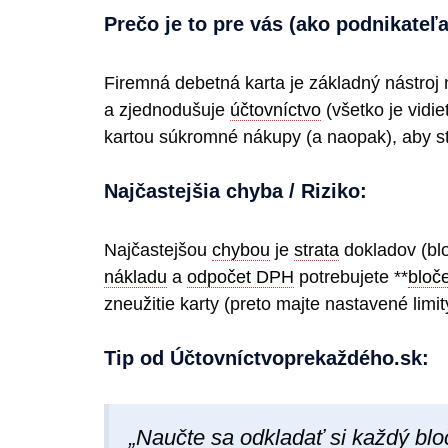
Prečo je to pre vás (ako podnikateľa
Firemná debetná karta je základný nástroj
a zjednodušuje
účtovníctvo
(všetko je vidie
kartou súkromné nákupy (a naopak), aby st
Najčastejšia chyba / Riziko:
Najčastejšou
chybou
je
strata
dokladov (blo
nákladu
a
odpočet DPH
potrebujete **
bloč
zneužitie karty (preto majte nastavené limit
Tip od Účtovníctvoprekaždéh​o.sk:
„Naučte sa odkladať si každý bloč