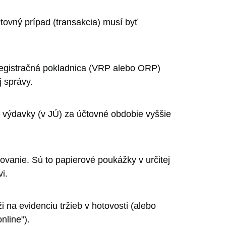
tovný prípad (transakcia) musí byť
 registračná pokladnica (VRP alebo ORP)
 správy.
o výdavky (v JÚ) za účtovné obdobie vyššie
vovanie. Sú to papierové poukážky v určitej
i.
 na evidenciu tržieb v hotovosti (alebo
nline").