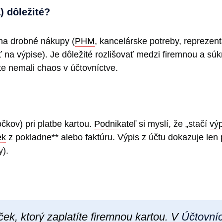
) dôležité?
 na drobné nákupy (
PHM
, kancelárske potreby, reprezen
ť na výpise). Je dôležité rozlišovať medzi firemnou a sú
e nemali chaos v účtovníctve.
čkov) pri platbe kartou.
Podnikateľ
si myslí, že „stačí
výp
ek
z pokladne** alebo faktúru. Výpis z účtu dokazuje len p
y).
ek, ktorý zaplatíte firemnou kartou. V
Účtovní