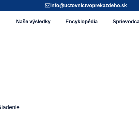
info@uctovnictvoprekazdeho.sk
Naše výsledky
Encyklopédia
Sprievodc
Riadenie