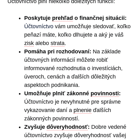
Účtovníctvo plní niekoľko dôležitých funkcií:
Poskytuje
prehľad
o finančnej situácii:
Účtovníctvo
vám umožňuje sledovať, koľko
peňazí máte, koľko dlhujete a aký je váš
zisk
alebo
strata
.
Pomáha pri rozhodovaní:
Na základe
účtovných informácií môžete robiť
informované rozhodnutia o investíciách,
úveroch, cenách a ďalších dôležitých
aspektoch podnikania.
Umožňuje plniť zákonné
povinnosti
:
Účtovníctvo je nevyhnutné pre správne
vykazovanie daní a
plnenie
ďalších
zákonných povinností.
Zvyšuje
dôveryhodnosť
:
Dobre vedené
účtovníctvo zvyšuje dôveryhodnosť vašej