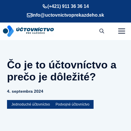
Preskočiť
(+421) 911 36 36 14
na
info@uctovnictvoprekazdeho.sk
obsah
M
Čo je to účtovníctvo a
prečo je dôležité?
4. septembra 2024
Jednoduché účtovníctvo
Podvojné účtovníctvo