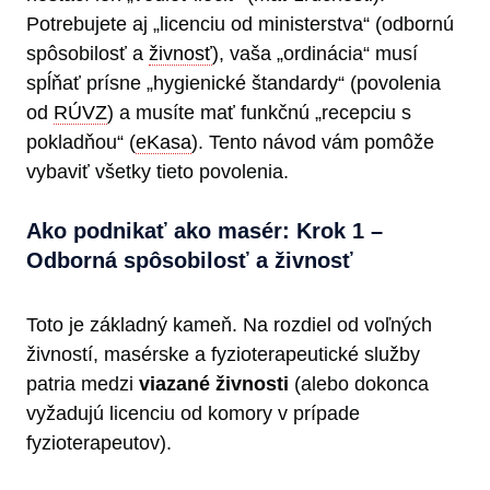
Potrebujete aj „licenciu od ministerstva“ (odbornú
spôsobilosť a
živnosť
), vaša „ordinácia“ musí
spĺňať prísne „hygienické štandardy“ (povolenia
od
RÚVZ
) a musíte mať funkčnú „recepciu s
pokladňou“ (
eKasa
). Tento návod vám pomôže
vybaviť všetky tieto povolenia.
Ako podnikať ako masér: Krok 1 –
Odborná spôsobilosť a živnosť
Toto je základný kameň. Na rozdiel od voľných
živností, masérske a fyzioterapeutické služby
patria medzi
viazané živnosti
(alebo dokonca
vyžadujú licenciu od komory v prípade
fyzioterapeutov).