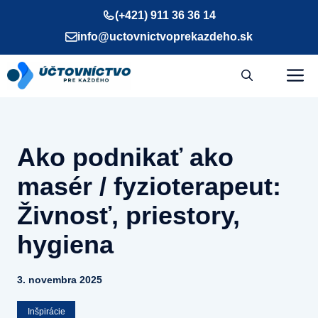
Preskočiť
(+421) 911 36 36 14
na
info@uctovnictvoprekazdeho.sk
obsah
M
Ako podnikať ako
masér / fyzioterapeut:
Živnosť, priestory,
hygiena
3. novembra 2025
Inšpirácie