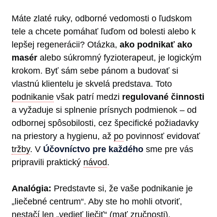
Máte zlaté ruky, odborné vedomosti o ľudskom
tele a chcete pomáhať ľuďom od bolesti alebo k
lepšej regenerácii? Otázka,
ako podnikať ako
masér
alebo súkromný fyzioterapeut, je logickým
krokom. Byť sám sebe pánom a budovať si
vlastnú klientelu je skvelá predstava. Toto
podnikanie
však patrí medzi
regulované činnosti
a vyžaduje si splnenie prísnych podmienok – od
odbornej spôsobilosti, cez špecifické požiadavky
na priestory a hygienu, až
po
povinnosť evidovať
tržby
. V
Účovníctvo pre každého
sme pre vás
pripravili praktický
návod
.
Analógia:
Predstavte si, že vaše podnikanie je
„liečebné centrum“. Aby ste ho mohli otvoriť,
nestačí len „vedieť liečiť“ (mať zručnosti).