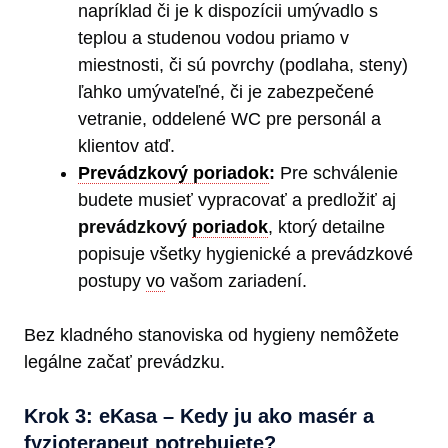
napríklad či je k dispozícii umývadlo s
teplou a studenou vodou priamo v
miestnosti, či sú povrchy (podlaha, steny)
ľahko umývateľné, či je zabezpečené
vetranie, oddelené WC pre personál a
klientov atď.
Prevádzkový poriadok
:
Pre schválenie
budete musieť vypracovať a predložiť aj
prevádzkový
poriadok
, ktorý detailne
popisuje všetky hygienické a prevádzkové
postupy
vo
vašom zariadení.
Bez kladného stanoviska od hygieny nemôžete
legálne začať prevádzku.
Krok 3: eKasa – Kedy ju ako masér a
fyzioterapeut potrebujete?