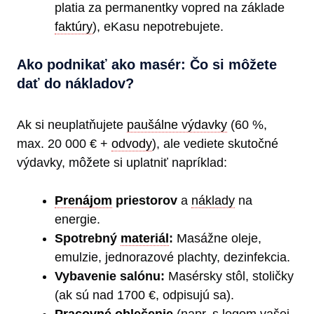
platia za permanentky vopred na základe
faktúry
), eKasu nepotrebujete.
Ako podnikať ako masér: Čo si môžete
dať do nákladov?
Ak si neuplatňujete
paušálne výdavky
(60 %,
max. 20 000 € +
odvody
), ale vediete skutočné
výdavky, môžete si uplatniť napríklad:
Prenájom
priestorov
a
náklady
na
energie.
Spotrebný
materiál
:
Masážne oleje,
emulzie, jednorazové plachty, dezinfekcia.
Vybavenie salónu:
Masérsky stôl, stoličky
(ak sú nad 1700 €, odpisujú sa).
Pracovné oblečenie
(napr. s logom vašej