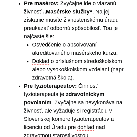
Pre masérov:
Zvyčajne ide o viazanú
živnosť
„
Masérske služby
“
. Na jej
získanie musíte živnostenskému úradu
preukázať odbornú spôsobilosť. Tou je
najčastejšie:
Osvedčenie
o absolvovaní
akreditovaného masérskeho
kurzu
.
Doklad
o príslušnom stredoškolskom
alebo vysokoškolskom vzdelaní (napr.
zdravotná škola).
Pre fyzioterapeutov:
Činnosť
fyzioterapeuta je
zdravotníckym
povolaním
. Zvyčajne sa nevykonáva na
živnosť, ale vyžaduje si registráciu v
Slovenskej komore fyzioterapeutov a
licenciu od Úradu pre
dohľad
nad
zdravotnou starostlivosťou.