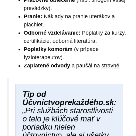
prevádzky).
Pranie:
Náklady na pranie uterákov a
plachiet.
Odborné vzdelávanie:
Poplatky za
kurzy
,
certifikácie, odborná literatúra.
Poplatky komorám
(v prípade
fyzioterapeutov).
Zaplatené odvody
a paušál na
stravné
.
Tip od
Účvníctvoprekaždéh​o.sk:
„Pri službách starostlivosti
o telo je kľúčové mať v
poriadku nielen
účtovníctvo
, ale aj všetky