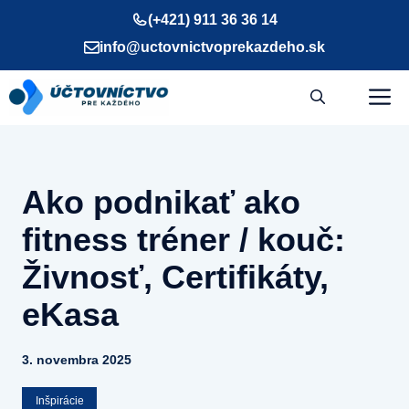
Preskočiť
(+421) 911 36 36 14
na
info@uctovnictvoprekazdeho.sk
obsah
M
Ako podnikať ako
fitness tréner / kouč:
Živnosť, Certifikáty,
eKasa
3. novembra 2025
Inšpirácie