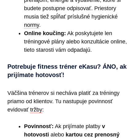
prenájom, energie a vybavenie, ktoré si
budete postupne odpisovať. Priestory
musia tiež spĺňať príslušné hygienické
normy
.
Online koučing:
Ak poskytujete len
tréningové plány alebo konzultácie online,
tieto starosti vám odpadajú.
Potrebuje fitness tréner eKasu? ÁNO, ak
prijímate hotovosť!
Väčšina trénerov si necháva platiť za tréningy
priamo od klientov. Tu nastupuje povinnosť
evidovať
tržby
:
Povinnosť:
Ak prijímate platby
v
hotovosti
alebo
kartou cez prenosný