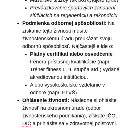
Masérske služby
(ak poskytujete aj tie)
Prevádzkovanie športových zariadení
slúžiacich na regeneráciu a rekondíciu
Podmienka odbornej spôsobilosti:
Na
získanie tejto živnosti musíte
živnostenskému úradu preukázať svoju
odbornú spôsobilosť. Najčastejšie ide o:
Platný certifikát alebo osvedčenie
trénera príslušnej kvalifikácie (napr.
Tréner fitness I., II. stupňa atď.) vydané
akreditovanou inštitúciou.
Alebo vysokoškolské vzdelanie v
odbore (napr. FTVŠ).
Ohlásenie živnosti
:
Následne si ohlásite
živnosť na okresnom úrade (odbor
živnostenského podnikania), získate
IČO
,
DIČ
a prihlásite sa v zdravotnej poisťovni.