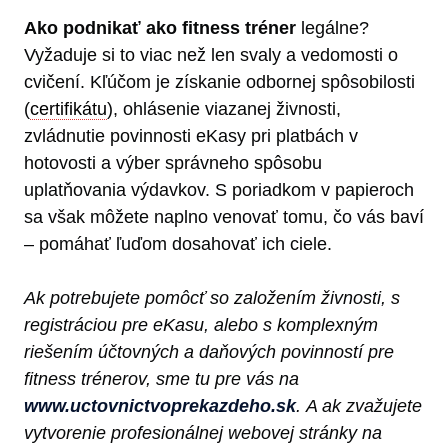
Ako podnikať ako fitness tréner
legálne?
Vyžaduje si to viac než len svaly a vedomosti o
cvičení. Kľúčom je získanie odbornej spôsobilosti
(
certifikátu
), ohlásenie viazanej živnosti,
zvládnutie povinnosti eKasy pri platbách v
hotovosti a výber správneho spôsobu
uplatňovania výdavkov. S poriadkom v papieroch
sa však môžete naplno venovať tomu, čo vás baví
– pomáhať ľuďom dosahovať ich ciele.
Ak potrebujete pomôcť so založením živnosti, s
registráciou pre eKasu, alebo s komplexným
riešením účtovných a daňových povinností pre
fitness trénerov, sme tu pre vás na
www.uctovnictvoprekazdeho.sk
.
A ak zvažujete
vytvorenie profesionálnej webovej stránky na