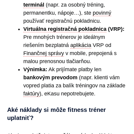
terminál
(napr. za osobný tréning,
permanentku, nápoje…), ste
povinný
používať registračnú pokladnicu.
Virtuálna registračná pokladnica
(VRP):
Pre mnohých trénerov je ideálnym
riešením bezplatná
aplikácia
VRP od
Finančnej správy
v mobile, prepojená s
malou prenosnou tlačiarňou.
Výnimka:
Ak prijímate platby len
bankovým prevodom
(napr. klienti vám
vopred platia za balík tréningov na základe
faktúry
), eKasu nepotrebujete.
Aké náklady si môže fitness tréner
uplatniť?