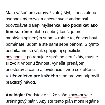
Máte vášeň pre zdravý životný štýl, fitness alebo
osobnostný rozvoj a chcete svoje vedomosti
odovzdávať ďalej?
Myšlienka
,
ako podnikať ako
fitness tréner
alebo osobný kouč, je pre
mnohých splneným snom – robíte to, čo vás baví,
pomáhate ľuďom a ste sami sebe pánom. S týmto
podnikaním
sa však spájajú aj špecifické
povinnosti
: potrebujete správne certifikáty, musíte
si zvoliť vhodnú
živnosť
, vyriešiť
prenájom
priestorov a často aj evidenciu tržieb cez eKasu.
V
Účovníctvo pre každého
sme pre vás pripravili
praktický
návod
.
Analógia:
Predstavte si, že vaše
know-how
je
„tréningový
plán
“. Aby ste tento plán mohli legálne