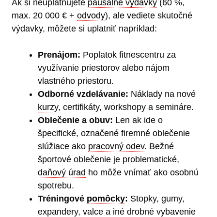
Ak si neuplatňujete
paušálne výdavky
(60 %,
max. 20 000 € +
odvody
), ale vediete skutočné
výdavky, môžete si uplatniť napríklad:
Prenájom:
Poplatok fitnescentru za
využívanie priestorov alebo nájom
vlastného priestoru.
Odborné vzdelávanie:
Náklady
na nové
kurzy
, certifikáty, workshopy a semináre.
Oblečenie a obuv:
Len ak ide o
špecifické, označené firemné oblečenie
slúžiace ako
pracovný odev
. Bežné
športové oblečenie je problematické,
daňový úrad
ho môže vnímať ako osobnú
spotrebu.
Tréningové
pomôcky
:
Stopky, gumy,
expandery, valce a iné drobné vybavenie