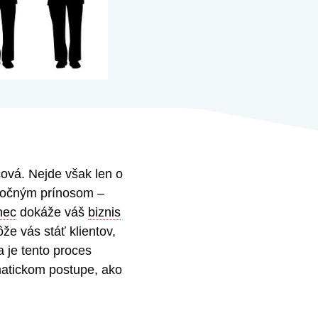
ová. Nejde však len o
kutočným prínosom –
nec
dokáže váš
biznis
že vás stáť klientov,
 je tento proces
ematickom postupe, ako