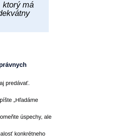
 ktorý má
adekvátny
správnych
aj predávať.
apíšte „Hľadáme
spomeňte úspechy, ale
nalosť konkrétneho