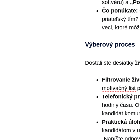
softvéru) a
„Po
Čo ponúkate:
priateľský tím?
veci, ktoré môž
Výberový proces –
Dostali ste desiatky ž
Filtrovanie ži
motivačný list
p
Telefonický p
hodiny času. Ov
kandidát komun
Praktická úloh
kandidátom v u
„Napíšte odpove