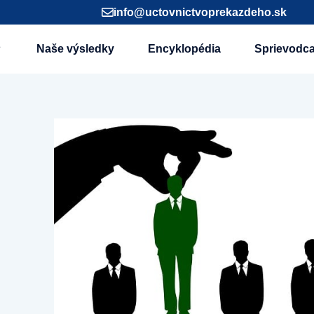
info@uctovnictvoprekazdeho.sk
Naše výsledky
Encyklopédia
Sprievodc