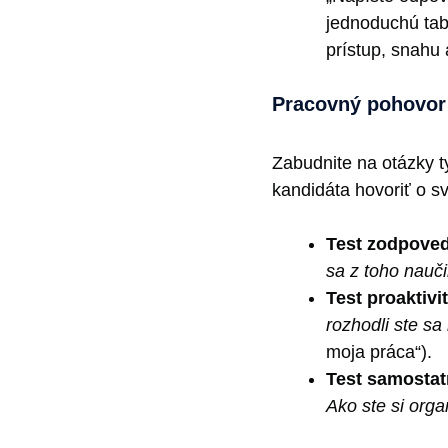
jednoduchú tabu
prístup, snahu 
Pracovný pohovor –
Zabudnite na otázky ty
kandidáta hovoriť o s
Test zodpoved
sa z toho nauči
Test proaktivit
rozhodli ste sa 
moja práca“).
Test samostat
Ako ste si organ