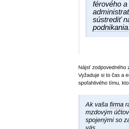
férového a
administra
sústrediť 
podnikania
Nájsť zodpovedného z
Vyžaduje si to čas a e
spoľahlivého tímu, kt
Ak vaša
firma
r
mzdovým účtovn
spojenými so 
vás.