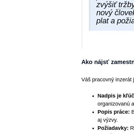
zvýšiť
tržb
nový človek
plat a poži
Ako nájsť zamestn
Váš pracovný inzerát j
Nadpis je kľú
organizovanú as
Popis práce:
B
aj výzvy.
Požiadavky:
Ro