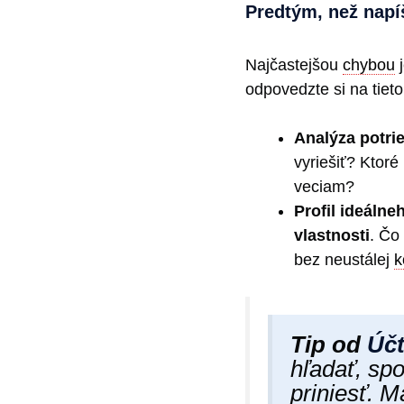
Predtým, než napíš
Najčastejšou
chybou
j
odpovedzte si na tieto
Analýza potri
vyriešiť? Ktoré
veciam?
Profil ideálne
vlastnosti
. Čo
bez neustálej
k
Tip od
Účt
hľadať, sp
priniesť. 