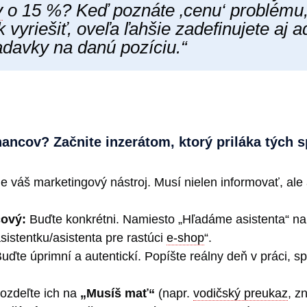
y
o 15 %? Keď poznáte ‚cenu‘ problému,
 vyriešiť, oveľa ľahšie zadefinujete aj 
adavky na danú pozíciu.“
ancov? Začnite inzerátom, ktorý priláka tých 
e váš marketingový nástroj. Musí nielen informovať, ale 
čový:
Buďte konkrétni. Namiesto „Hľadáme asistenta“ n
istentku/asistenta pre rastúci
e-shop
“.
uďte úprimní a autentickí. Popíšte reálny deň v práci, 
zdeľte ich na
„Musíš mať“
(napr.
vodičský preukaz
, z