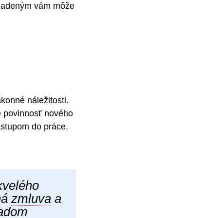
driadeným vám môže
onné náležitosti.
 povinnosť nového
ástupom do práce.
kvelého
ná
zmluva
a
ladom