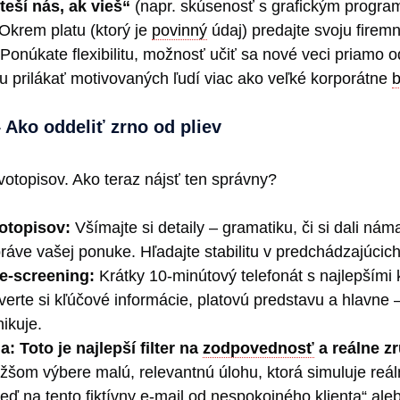
teší nás, ak vieš“
(napr. skúsenosť s grafickým progra
Okrem platu (ktorý je
povinný
údaj) predajte svoju firemn
 Ponúkate flexibilitu, možnosť učiť sa nové veci priamo o
u prilákať motivovaných ľudí viac ako veľké korporátne
b
 Ako oddeliť zrno od pliev
ivotopisov. Ako teraz nájsť ten správny?
votopisov:
Všímajte si detaily – gramatiku, či si dali ná
ráve vašej ponuke. Hľadajte stabilitu v predchádzajúcic
re-screening:
Krátky 10-minútový telefonát s najlepšími
erte si kľúčové informácie, platovú predstavu a hlavne –
ikuje.
a:
Toto je najlepší filter na
zodpovednosť
a reálne zr
žšom výbere malú, relevantnú úlohu, ktorá simuluje reál
ď na tento fiktívny e-mail od nespokojného klienta“ aleb