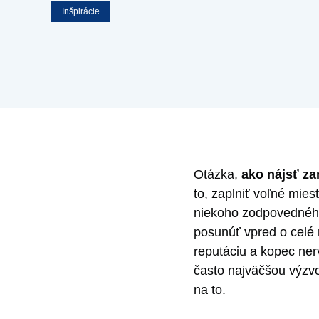
Inšpirácie
Otázka,
ako nájsť z
to, zaplniť voľné mies
niekoho zodpovedného
posunúť vpred o celé 
reputáciu a kopec ne
často najväčšou výzvo
na to.