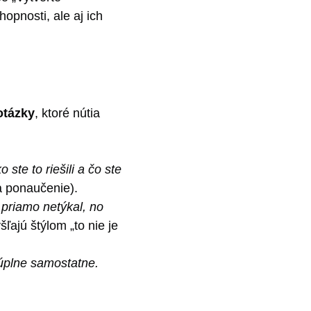
opnosti, ale aj ich
otázky
, ktoré nútia
 ste to riešili a čo ste
a ponaučenie).
s priamo netýkal, no
ľajú štýlom „to nie je
 úplne samostatne.