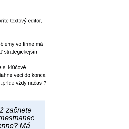
íte textový editor,
roblémy
vo
firme má
ť strategickejším
e si kľúčové
tiahne veci do konca
o „príde vždy načas“?
ž začnete
amestnanec
denne? Má