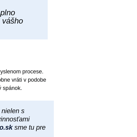
aplno
j vášho
myslenom procese.
ne vráti v podobe
ý spánok.
 nielen s
vinnosťami
o.sk
sme tu pre