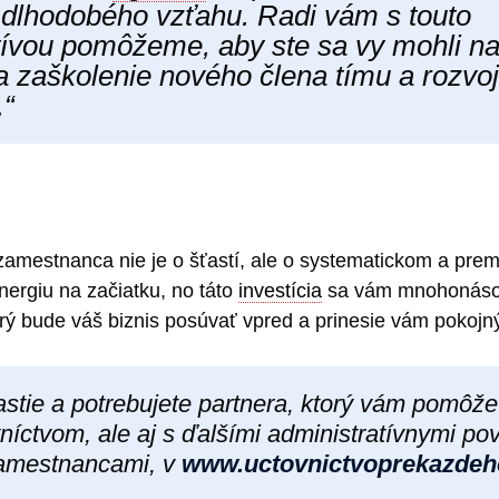
 dlhodobého vzťahu. Radi vám s touto
tívou pomôžeme, aby ste sa vy mohli n
na zaškolenie nového člena tímu a rozvo
.“
amestnanca nie je o šťastí, ale o systematickom a pre
nergiu na začiatku, no táto
investícia
sa vám mnohonásob
orý bude váš biznis posúvať vpred a prinesie vám pokojn
astie a potrebujete partnera, ktorý vám pomôže
íctvom, ale aj s ďalšími administratívnymi po
zamestnancami, v
www.uctovnictvoprekazdeh