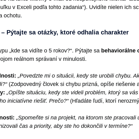
ľku v Exceli podľa tohto zadania“). Uvidíte nielen ich sch
a ochotu.
 Pýtajte sa otázky, ktoré odhalia charakter
pu „kde sa vidíte o 5 rokov?“. Pýtajte sa
behaviorálne 
vojom reálnom správaní v minulosti.
nosti:
„Povedzte mi o situácii, kedy ste urobili chybu. Ako
li?“
(Zodpovedný človek si chybu prizná, opíše riešenie 
y:
„Opíšte situáciu, kedy ste videli problém, ktorý sa vá
ho iniciatívne riešiť. Prečo?“
(Hľadáte ľudí, ktorí nerozmýš
nosti:
„Spomeňte si na projekt, na ktorom ste pracovali
izovali čas a priority, aby ste ho dokončili v termíne?“