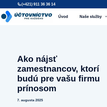
Preskočiť
(+421) 911 36 36 14
na
obsah
Úvod
Naše služby
Ako nájsť
zamestnancov, ktorí
budú pre vašu firmu
prínosom
7. augusta 2025