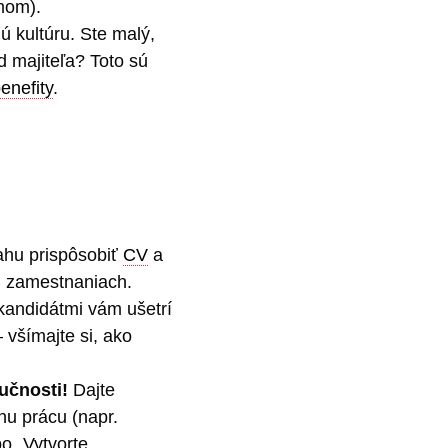
mom).
ú kultúru. Ste malý,
d majiteľa? Toto sú
enefity
.
mahu prispôsobiť
CV
a
h zamestnaniach.
 kandidátmi vám ušetrí
 všímajte si, ako
učnosti!
Dajte
nu prácu (napr.
o „Vytvorte