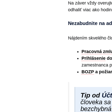
Na záver vždy overuj
odhaliť viac ako hodi
Nezabudnite na adm
Nájdením skvelého člo
Pracovná zml
Prihlásenie
do
zamestnanca pr
BOZP
a požia
Tip od
Účt
človeka sa
bezchybn