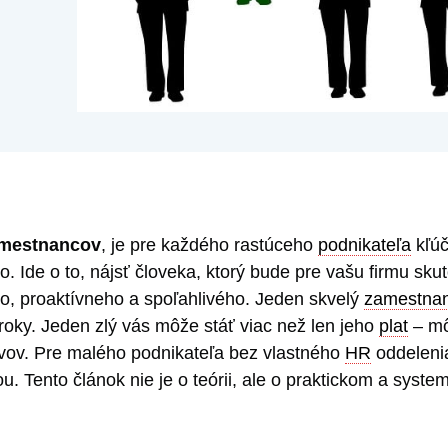
amestnancov
, je pre každého rastúceho
podnikateľa
kľúč
to. Ide o to, nájsť človeka, ktorý bude pre vašu firmu s
, proaktívneho a spoľahlivého. Jeden skvelý
zamestna
roky. Jeden zlý vás môže stáť viac než len jeho
plat
– mô
rvov. Pre malého podnikateľa bez vlastného
HR
oddelenia
u. Tento článok nie je o teórii, ale o praktickom a syst