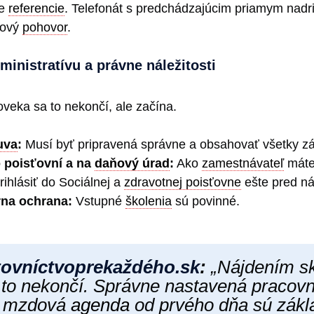
te
referencie
. Telefonát s predchádzajúcim priamym na
nový
pohovor
.
inistratívu a právne náležitosti
veka sa to nekončí, ale začína.
uva
:
Musí byť pripravená správne a obsahovať všetky zák
 poisťovní a na
daňový úrad
:
Ako
zamestnávateľ
máte
ihlásiť do Sociálnej a
zdravotnej poisťovne
ešte pred n
rna ochrana:
Vstupné
školenia
sú povinné.
ovníctvoprekaždéh​o.sk
:
„Nájdením s
 to nekončí. Správne nastavená pracov
á mzdová
agenda
od prvého dňa sú zák