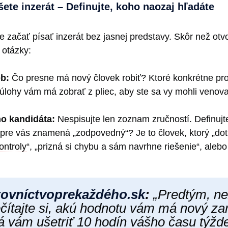
ete inzerát – Definujte, koho naozaj hľadáte
e začať písať inzerát bez jasnej predstavy. Skôr než otvor
 otázky:
eb:
Čo presne má nový človek robiť? Ktoré konkrétne p
 úlohy vám má zobrať z pliec, aby ste sa vy mohli venova
ho kandidáta:
Nespisujte len zoznam zručností. Definujt
 pre vás znamená „zodpovedný“? Je to človek, ktorý „do
ontroly
“, „prizná si chybu a sám navrhne riešenie“, aleb
ovníctvoprekaždéh​o.sk
:
„Predtým, ne
očítajte si, akú hodnotu vám má nový z
Má vám ušetriť 10 hodín vášho času týž