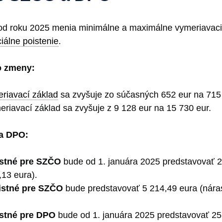
od roku 2025 menia minimálne a maximálne vymeriavacie
iálne poistenie
.
o zmeny:
riavací základ
sa zvyšuje zo súčasných 652 eur na 715 
riavací základ sa zvyšuje z 9 128 eur na 15 730 eur.
a DPO:
istné pre SZČO
bude od 1. januára 2025 predstavovať 2
13 eura).
istné pre SZČO
bude predstavovať 5 214,49 eura (nára
stné pre DPO
bude od 1. januára 2025 predstavovať 25