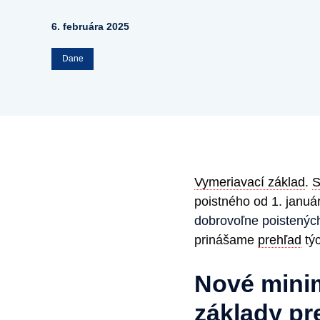
6. februára 2025
Dane
Vymeriavací základ
.
S
poistného od 1. janu
dobrovoľne poistenýc
prinášame
prehľad
týc
Nové mini
základy p