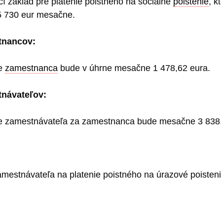
 základ pre platenie poistného na sociálne
poistenie
, k
5 730 eur mesačne.
tnancov:
re
zamestnanca
bude v úhrne mesačne 1 478,62 eura.
tnávateľov:
e zamestnávateľa za zamestnanca bude mesačne 3 838,
amestnávateľa na platenie poistného na úrazové poisten