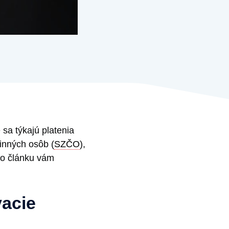
 sa týkajú platenia
inných osôb (
SZČO
),
to článku vám
acie