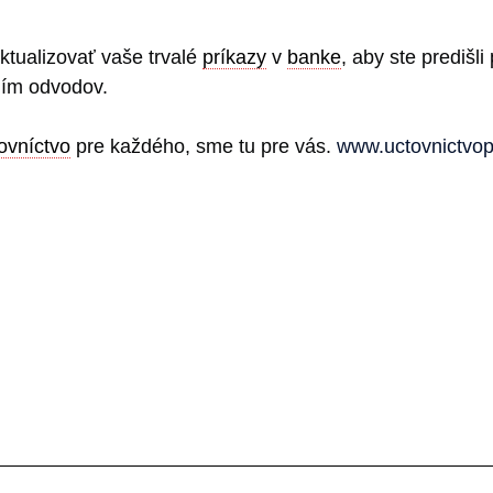
ktualizovať vaše trvalé
príkazy
v
banke
, aby ste predišl
ním odvodov.
ovníctvo
pre každého, sme tu pre vás.
www.uctovnictvo