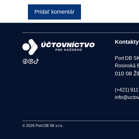
Kontakty
Port DB SK 
Rosinská 
010 08 Ži
(+421) 911
info@ucto
© 2026 Port DB SK s.r.o.