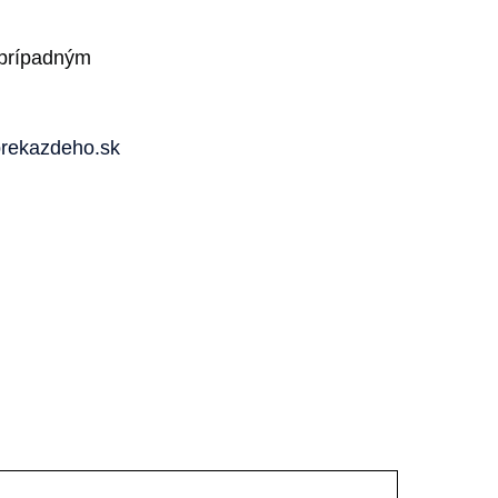
i prípadným
prekazdeho.sk