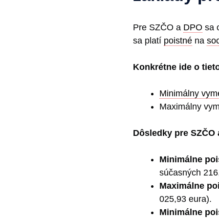
Pre SZČO a
DPO
sa 
sa platí
poistné
na
soc
Konkrétne ide o tiet
Minimálny vyme
Maximálny vyme
Dôsledky pre SZČO 
Minimálne po
súčasných 216,
Maximálne po
025,93 eura).
Minimálne poi