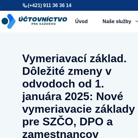
Preskočiť
(+421) 911 36 36 14
na
obsah
Úvod
Naše služby
Vymeriavací základ.
Dôležité zmeny v
odvodoch od 1.
januára 2025: Nové
vymeriavacie základy
pre SZČO, DPO a
zamestnancov