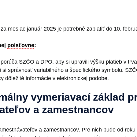
e za
mesiac
január 2025 je potrebné
zaplatiť
do 10. febru
nej
poisťovne
:
dporúča SZČO a DPO, aby si upravili výšku platieb v tr
li si správnosť variabilného a špecifického symbolu. SZ
y dôležité informácie v elektronickej podobe.
álny vymeriavací základ p
ateľov a zamestnancov
amestnávateľov a zamestnancov. Pre nich bude od roku 