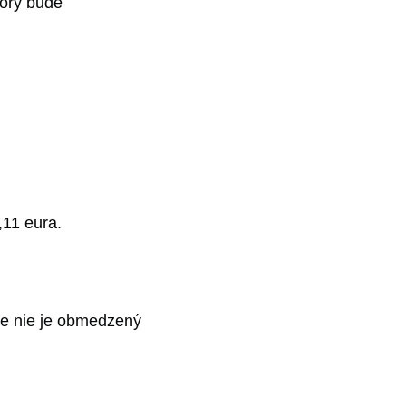
torý bude
11 eura.
ie nie je obmedzený