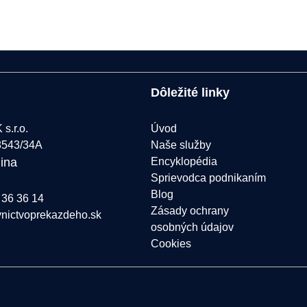
Dôležité linky
s.r.o.
Úvod
8543/34A
Naše služby
lina
Encyklopédia
Sprievodca podnikaním
Blog
 36 36 14
Zásady ochrany
vnictvoprekazdeho.sk
osobných údajov
Cookies