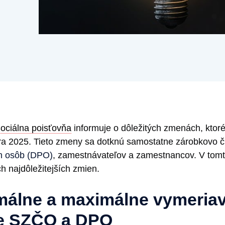
ociálna poisťovňa
informuje o dôležitých zmenách, ktoré
ára 2025. Tieto zmeny sa dotknú samostatne zárobkovo č
h osôb (DPO)
, zamestnávateľov a zamestnancov. V tom
h najdôležitejších zmien.
málne a maximálne vymeriav
re SZČO a DPO