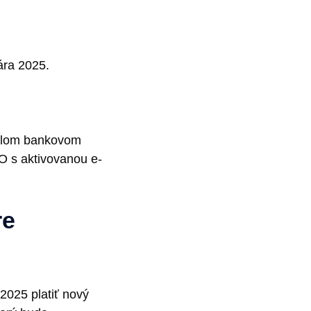
ára 2025.
valom bankovom
ČO s aktivovanou e-
re
2025 platiť nový