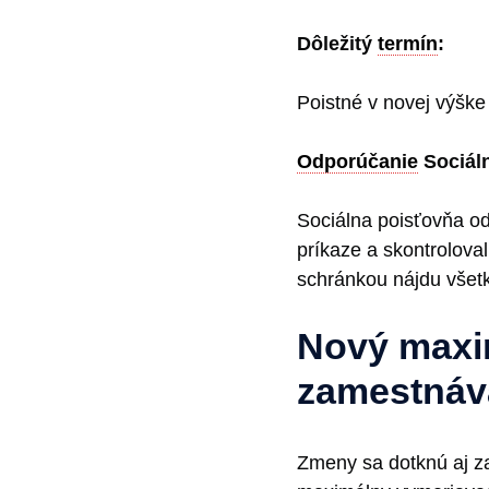
Dôležitý
termín
:
Poistné v novej výšk
Odporúčanie
Sociál
Sociálna poisťovňa o
príkaze a skontrolova
schránkou nájdu všetk
Nový maxim
zamestnáv
Zmeny sa dotknú aj z