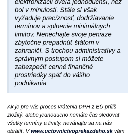
elektronizácii oveľa jednoduchší, než
bol v minulosti. Stále si však
vyžaduje precíznosť, dodržiavanie
termínov a splnenie minimálnych
limitov. Nenechajte svoje peniaze
zbytočne prepadnúť štátom v
zahraničí. S trochou administratívy a
správnym postupom si môžete
zabezpečiť cenné finančné
prostriedky späť do vášho
podnikania.
Ak je pre vás proces vrátenia DPH z EÚ príliš
zložitý, alebo jednoducho nemáte čas sledovať
všetky termíny a limity, neváhajte sa na nás
obrátiť. V
www.uctovnictvoprekazdeho.sk
vám