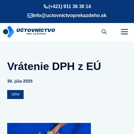
Preskočiť
(+421) 911 36 36 14
na
info@uctovnictvoprekazdeho.sk
obsah
M
Vrátenie DPH z EÚ
30. júla 2025
DPH