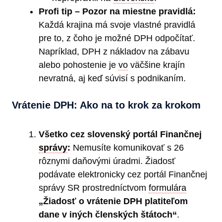
Profi tip – Pozor na miestne pravidlá:
Každá krajina má svoje vlastné pravidlá
pre to, z čoho je možné DPH odpočítať.
Napríklad, DPH z nákladov na zábavu
alebo pohostenie je
vo
väčšine krajín
nevratná, aj keď súvisí s podnikaním.
Vrátenie DPH: Ako na to krok za krokom
Všetko cez slovenský portál Finančnej
správy
:
Nemusíte komunikovať s 26
rôznymi daňovými úradmi. Žiadosť
podávate elektronicky cez portál Finančnej
správy SR prostredníctvom
formulára
„Žiadosť o vrátenie DPH platiteľom
dane v iných členských štátoch“
.