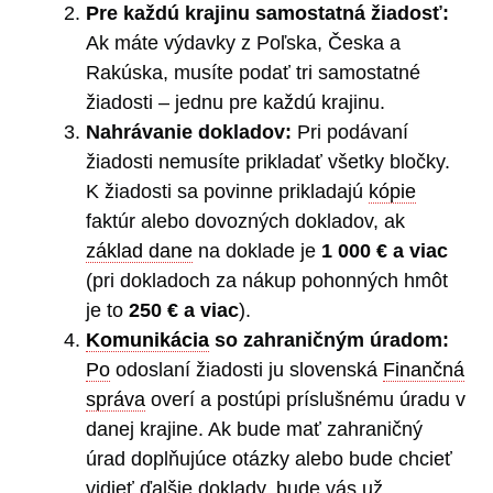
Pre každú krajinu samostatná žiadosť:
Ak máte výdavky z Poľska, Česka a
Rakúska, musíte podať tri samostatné
žiadosti – jednu pre každú krajinu.
Nahrávanie dokladov:
Pri podávaní
žiadosti nemusíte prikladať všetky bločky.
K žiadosti sa povinne prikladajú
kópie
faktúr alebo dovozných dokladov, ak
základ dane
na doklade je
1 000 € a viac
(pri dokladoch za nákup pohonných hmôt
je to
250 € a viac
).
Komunikácia
so zahraničným úradom:
Po
odoslaní žiadosti ju slovenská
Finančná
správa
overí a postúpi príslušnému úradu v
danej krajine. Ak bude mať zahraničný
úrad doplňujúce otázky alebo bude chcieť
vidieť ďalšie doklady, bude vás už