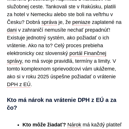
služobnej ceste. Tankovali ste v Rakúsku, platili
za hotel v Nemecku alebo ste boli na veľtrhu v
Česku? Dobrá
správa
je, že
peniaze
zaplatené na
dani
v zahraničí nemusíte nechať prepadnúť!
Existuje jednotný systém, ako požiadať o ich
vrátenie. Ako na to? Celý proces prebieha
elektronicky cez slovenský
portál Finančnej
správy
, no má svoje pravidlá, termíny a limity. V
tomto komplexnom sprievodcovi vám ukážeme,
ako si v roku 2025 úspešne požiadať o vrátenie
DPH z EÚ
.
Kto má nárok na vrátenie DPH z EÚ a za
čo?
Kto môže žiadať?
Nárok
má každý platiteľ