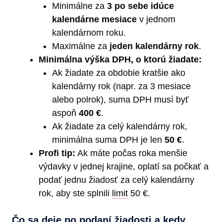
Minimálne za
3 po sebe idúce
kalendárne mesiace
v jednom
kalendárnom roku.
Maximálne za
jeden kalendárny rok
.
Minimálna výška DPH, o ktorú žiadate:
Ak žiadate za obdobie kratšie ako
kalendárny rok (napr. za 3 mesiace
alebo polrok), suma DPH musí byť
aspoň
400 €
.
Ak žiadate za celý kalendárny rok,
minimálna suma DPH je len
50 €
.
Profi tip:
Ak máte počas roka menšie
výdavky v jednej krajine, oplatí sa počkať a
podať jednu žiadosť za celý kalendárny
rok, aby ste splnili
limit
50 €.
Čo sa deje po podaní žiadosti a kedy