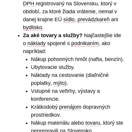
DPH
registrovaný na Slovensku, ktorý v
období, za ktoré žiada vrátenie, nemal v
danej krajine EÚ
sídlo
,
prevádzkareň
ani
bydlisko
.
Za aké tovary a služby?
Najčastejšie ide
o
náklady
spojené s
podnikaním
, ako
napríklad:
Nákup pohonných hmôt (nafta, benzín).
Ubytovacie služby.
Náklady na cestovanie (diaľničné
poplatky,
mýto
).
Vstupné na veľtrhy, výstavy a
konferencie.
Krátkodobý
prenájom
dopravných
prostriedkov.
Nákup materiálu alebo
tovaru
, ktorý ste
neprepravili na
Slovensko
.