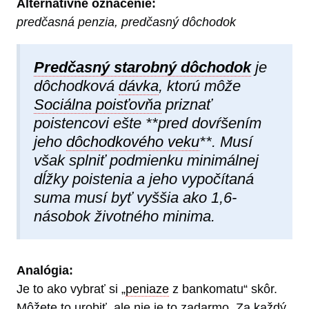
Alternatívne označenie:
predčasná penzia, predčasný dôchodok
Predčasný starobný dôchodok
je
dôchodková
dávka
, ktorú môže
Sociálna poisťovňa
priznať
poistencovi ešte **pred dovŕšením
jeho
dôchodkového veku
**. Musí
však splniť podmienku minimálnej
dĺžky poistenia a jeho vypočítaná
suma musí byť vyššia ako 1,6-
násobok životného minima.
Analógia:
Je to ako vybrať si „
peniaze
z bankomatu“ skôr.
Môžete to urobiť, ale nie je to zadarmo. Za každý