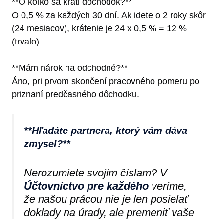
**O koľko sa kráti dôchodok?**
O 0,5 % za každých 30 dní. Ak idete o 2 roky skôr
(24 mesiacov), krátenie je 24 x 0,5 % = 12 %
(trvalo).
**Mám nárok na odchodné?**
Áno, pri prvom skončení pracovného pomeru po
priznaní predčasného dôchodku.
**Hľadáte partnera, ktorý vám dáva
zmysel?**
Nerozumiete svojim číslam? V
Účtovníctvo pre každého
veríme,
že našou prácou nie je len posielať
doklady na úrady, ale premeniť vaše