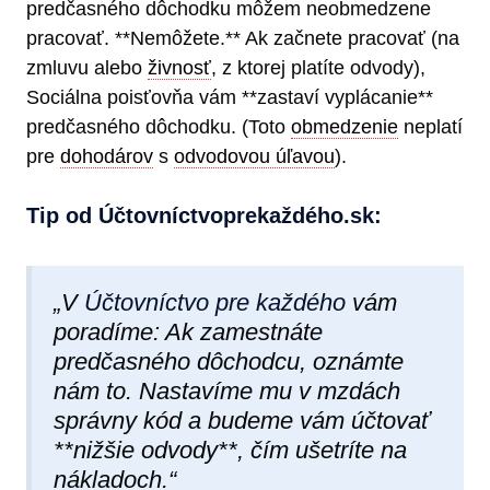
predčasného dôchodku môžem neobmedzene
pracovať. **Nemôžete.** Ak začnete pracovať (na
zmluvu alebo
živnosť
, z ktorej platíte odvody),
Sociálna poisťovňa vám **zastaví vyplácanie**
predčasného dôchodku. (Toto
obmedzenie
neplatí
pre
dohodárov
s
odvodovou úľavou
).
Tip od Účtovníctvoprekaždéh​o.sk:
„V
Účtovníctvo pre každého
vám
poradíme: Ak zamestnáte
predčasného dôchodcu, oznámte
nám to. Nastavíme mu v mzdách
správny kód a budeme vám účtovať
**nižšie odvody**, čím ušetríte na
nákladoch.“