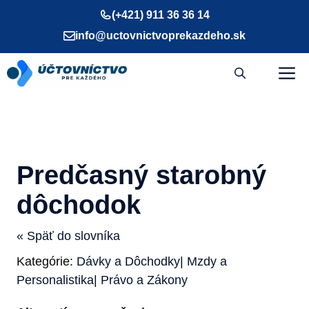
Preskočiť
(+421) 911 36 36 14
na
info@uctovnictvoprekazdeho.sk
obsah
M
Predčasný starobný
dôchodok
« Späť do slovníka
Kategórie:
Dávky a Dôchodky
|
Mzdy a
Personalistika
|
Právo a Zákony