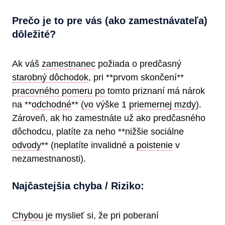
Prečo je to pre vás (ako zamestnávateľa)
dôležité?
Ak váš
zamestnanec
požiada o predčasný
starobný dôchodok
, pri **prvom skončení**
pracovného pomeru
po
tomto priznaní má nárok
na **
odchodné
** (
vo
výške 1
priemernej mzdy
).
Zároveň, ak ho zamestnáte už ako predčasného
dôchodcu, platíte za neho **nižšie sociálne
odvody
** (neplatíte invalidné a
poistenie
v
nezamestnanosti).
Najčastejšia chyba / Riziko:
Chybou
je myslieť si, že pri poberaní