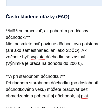
Často kladené otázky (FAQ)
**Môžem pracovať, ak poberám predčasný
dôchodok?**
Nie, nesmiete byť povinne dôchodkovo poistený
(ani ako zamestnanec, ani ako
SZČO
). Ak
začnete byť,
výplata
dôchodku sa zastaví.
(Výnimka je
práca na dohodu
do 200 €).
**A pri starobnom dôchodku?**
Pri riadnom starobnom dôchodku (po dosiahnutí
dôchodkového veku) môžete pracovať bez
obmedzenia a poberať aj dôchodok, aj
plat
.