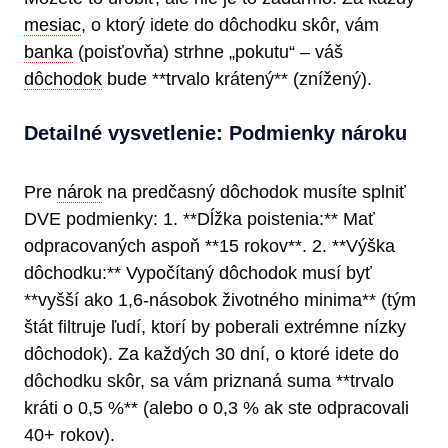
mesiac
, o ktorý idete do dôchodku skôr, vám
banka
(poisťovňa) strhne „pokutu“ – váš
dôchodok
bude **trvalo krátený** (znížený).
Detailné vysvetlenie: Podmienky nároku
Pre
nárok
na predčasný dôchodok musíte splniť
DVE podmienky: 1. **Dĺžka poistenia:** Mať
odpracovaných aspoň **15 rokov**. 2. **Výška
dôchodku:** Vypočítaný dôchodok musí byť
**vyšší ako 1,6-násobok životného minima** (tým
štát filtruje ľudí, ktorí by poberali extrémne nízky
dôchodok). Za každých 30 dní, o ktoré idete do
dôchodku skôr, sa vám priznaná suma **trvalo
kráti o 0,5 %** (alebo o 0,3 % ak ste odpracovali
40+ rokov).