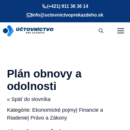
Preskočiť
(+421) 911 36 36 14
na
info@uctovnictvoprekazdeho.sk
obsah
M
Plán obnovy a
odolnosti
« Späť do slovníka
Kategórie:
Ekonomické pojmy
|
Financie a
Riadenie
|
Právo a Zákony