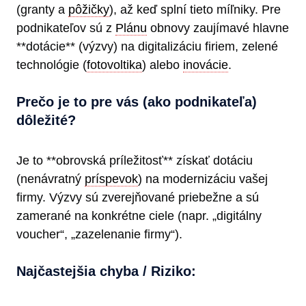
(granty a
pôžičky
), až keď splní tieto míľniky. Pre
podnikateľov sú z
Plánu
obnovy zaujímavé hlavne
**dotácie** (výzvy) na digitalizáciu firiem, zelené
technológie (
fotovoltika
) alebo
inovácie
.
Prečo je to pre vás (ako podnikateľa)
dôležité?
Je to **obrovská príležitosť** získať dotáciu
(nenávratný
príspevok
) na modernizáciu vašej
firmy. Výzvy sú zverejňované priebežne a sú
zamerané na konkrétne ciele (napr. „digitálny
voucher“, „zazelenanie firmy“).
Najčastejšia chyba / Riziko: