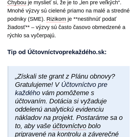
Chybou
je myslieť si, že je to „len pre veľkých“.
Mnohé výzvy sú cielené priamo na malé a stredné
podniky (SME).
Rizikom
je **nestihnúť podať
žiadosť** – výzvy sú často časovo obmedzené a
rýchlo sa vyčerpajú.
Tip od Účtovníctvoprekaždéh​o.sk:
„Získali ste grant z Plánu obnovy?
Gratulujeme! V
Účtovníctvo pre
každého
vám pomôžeme s
účtovaním. Dotácia si vyžaduje
oddelenú analytickú evidenciu
nákladov na projekt. Postaráme sa o
to, aby vaše
účtovníctvo
bolo
pripravené na kontrolu a záverečné