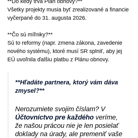
**Do kedy trvá Plán obnovy?**
Všetky projekty musia byť zrealizované a financie
vyčerpané do 31. augusta 2026.
**Čo sú míľniky?**
Sú to reformy (napr. zmena zákona, zavedenie
nového systému), ktoré musí SR splniť, aby jej
EÚ uvoľnila ďalšiu platbu z Plánu obnovy.
**Hľadáte partnera, ktorý vám dáva
zmysel?**
Nerozumiete svojim číslam? V
Účtovníctvo pre každého
veríme,
že našou prácou nie je len posielať
doklady na úrady, ale premeniť vaše