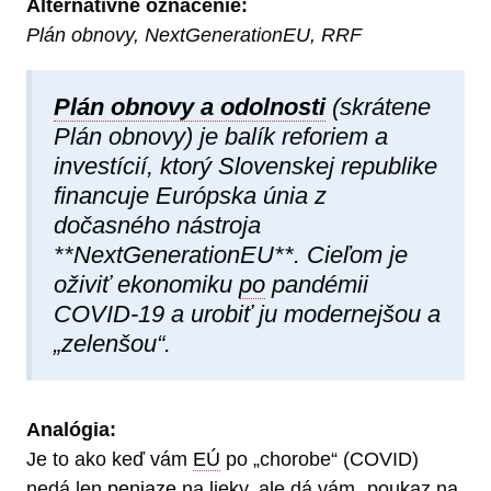
Alternatívne označenie:
Plán obnovy, NextGenerationEU, RRF
Plán obnovy a odolnosti
(skrátene
Plán obnovy) je balík reforiem a
investícií, ktorý Slovenskej republike
financuje Európska únia z
dočasného nástroja
**NextGenerationEU**. Cieľom je
oživiť ekonomiku
po
pandémii
COVID-19 a urobiť ju modernejšou a
„zelenšou“.
Analógia:
Je to ako keď vám
EÚ
po „chorobe“ (COVID)
nedá len
peniaze
na lieky, ale dá vám „poukaz na