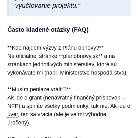
vyúčtovanie projektu.“
Často kladené otázky (FAQ)
**Kde nájdem výzvy z Plánu obnovy?**
Na oficiálnej stránke **planobnovy.sk** a na
stránkach jednotlivých ministerstiev, ktoré sú
vykonávateľmi (napr. Ministerstvo hospodárstva).
**Musím peniaze vrátiť?**
Ak ide o grant (
nenávratný finančný príspevok
–
NFP) a splníte všetky podmienky, tak nie. Ak ide o
úver
, ten sa vracia (ale je veľmi výhodne
úročený).