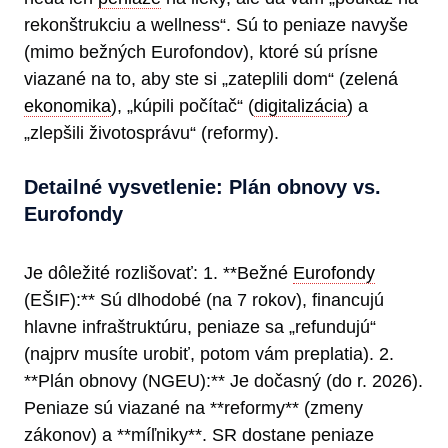
rekonštrukciu a wellness“. Sú to peniaze navyše
(mimo bežných Eurofondov), ktoré sú prísne
viazané na to, aby ste si „zateplili dom“ (zelená
ekonomika
), „kúpili počítač“ (
digitalizácia
) a
„zlepšili životosprávu“ (reformy).
Detailné vysvetlenie: Plán obnovy vs.
Eurofondy
Je dôležité rozlišovať: 1. **Bežné
Eurofondy
(EŠIF):** Sú dlhodobé (na 7 rokov), financujú
hlavne infraštruktúru, peniaze sa „refundujú“
(najprv musíte urobiť, potom vám preplatia). 2.
**Plán obnovy (NGEU):** Je dočasný (do r. 2026).
Peniaze sú viazané na **reformy** (zmeny
zákonov) a **míľniky**. SR dostane peniaze