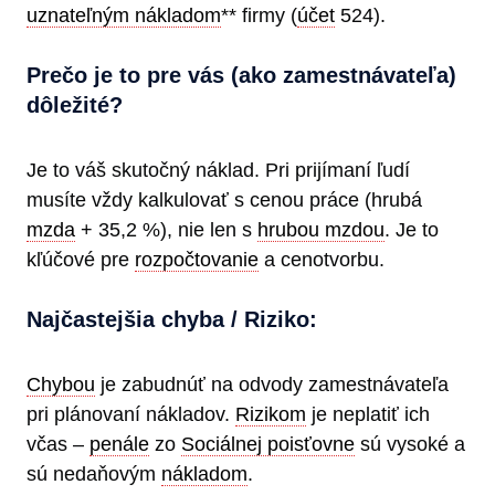
uznateľným nákladom
** firmy (
účet
524).
Prečo je to pre vás (ako zamestnávateľa)
dôležité?
Je to váš skutočný náklad. Pri prijímaní ľudí
musíte vždy kalkulovať s cenou práce (hrubá
mzda
+ 35,2 %), nie len s
hrubou mzdou
. Je to
kľúčové pre
rozpočtovanie
a cenotvorbu.
Najčastejšia chyba / Riziko:
Chybou
je zabudnúť na odvody zamestnávateľa
pri plánovaní nákladov.
Rizikom
je neplatiť ich
včas –
penále
zo
Sociálnej poisťovne
sú vysoké a
sú nedaňovým
nákladom
.