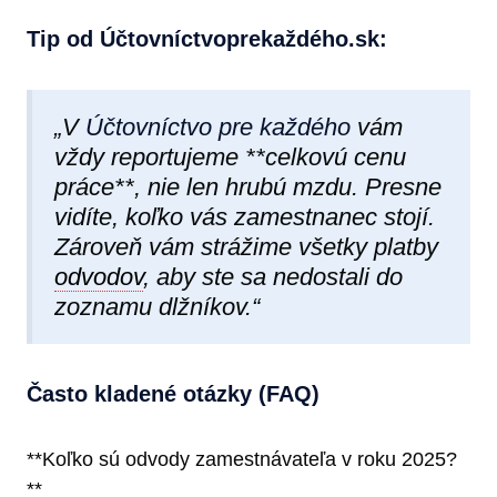
Tip od Účtovníctvoprekaždéh​o.sk:
„V
Účtovníctvo pre každého
vám
vždy reportujeme **celkovú cenu
práce**, nie len hrubú mzdu. Presne
vidíte, koľko vás zamestnanec stojí.
Zároveň vám strážime všetky platby
odvodov
, aby ste sa nedostali do
zoznamu dlžníkov.“
Často kladené otázky (FAQ)
**Koľko sú odvody zamestnávateľa v roku 2025?
**