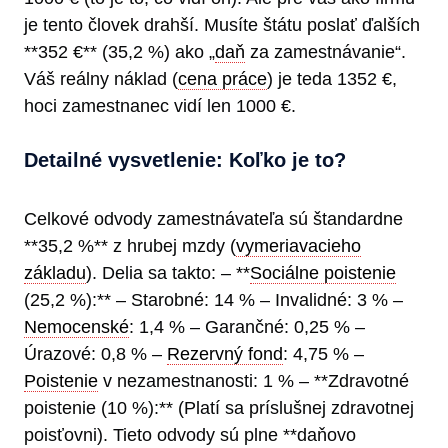
je tento človek drahší. Musíte štátu poslať ďalších
**352 €** (35,2 %) ako „
daň
za zamestnávanie“.
Váš reálny náklad (
cena práce
) je teda 1352 €,
hoci zamestnanec vidí len 1000 €.
Detailné vysvetlenie: Koľko je to?
Celkové odvody zamestnávateľa sú štandardne
**35,2 %** z hrubej mzdy (
vymeriavacieho
základu
). Delia sa takto: – **
Sociálne poistenie
(25,2 %):** – Starobné: 14 % – Invalidné: 3 % –
Nemocenské
: 1,4 % – Garančné: 0,25 % –
Úrazové: 0,8 % –
Rezervný fond
: 4,75 % –
Poistenie
v nezamestnanosti: 1 % – **Zdravotné
poistenie (10 %):** (Platí sa príslušnej zdravotnej
poisťovni). Tieto odvody sú plne **daňovo