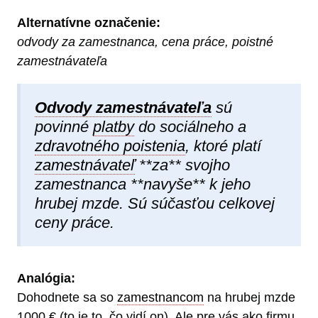
Alternatívne označenie:
odvody za zamestnanca, cena práce, poistné
zamestnávateľa
Odvody zamestnávateľa
sú
povinné
platby
do sociálneho a
zdravotného poistenia
, ktoré platí
zamestnávateľ
**za** svojho
zamestnanca **navyše** k jeho
hrubej mzde. Sú súčasťou celkovej
ceny práce.
Analógia:
Dohodnete sa so
zamestnancom
na hrubej mzde
1000 € (to je to, čo vidí on). Ale pre vás ako firmu