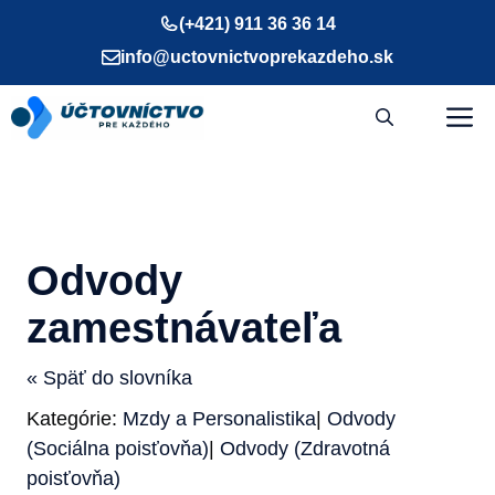
Preskočiť
(+421) 911 36 36 14
na
info@uctovnictvoprekazdeho.sk
obsah
M
Odvody
zamestnávateľa
« Späť do slovníka
Kategórie:
Mzdy a Personalistika
|
Odvody
(Sociálna poisťovňa)
|
Odvody (Zdravotná
poisťovňa)