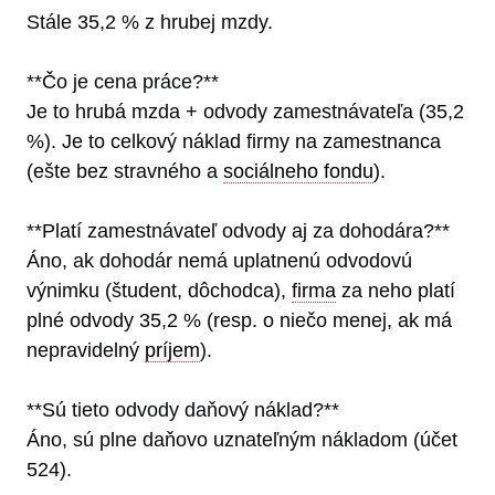
Stále 35,2 % z hrubej mzdy.
**Čo je cena práce?**
Je to hrubá mzda + odvody zamestnávateľa (35,2
%). Je to celkový náklad firmy na zamestnanca
(ešte bez stravného a
sociálneho fondu
).
**Platí zamestnávateľ odvody aj za dohodára?**
Áno, ak dohodár nemá uplatnenú odvodovú
výnimku (študent, dôchodca),
firma
za neho platí
plné odvody 35,2 % (resp. o niečo menej, ak má
nepravidelný
príjem
).
**Sú tieto odvody daňový náklad?**
Áno, sú plne daňovo uznateľným nákladom (účet
524).