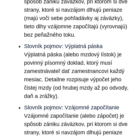
spôsob zániku záväzkov, pri ktorom si dve
strany, ktoré si navzájom dlhujú peniaze
(majú voči sebe pohľadávky aj záväzky),
tieto dlhy vzájomne započítajú (vyrovnajú)
bez peňažného toku.
Slovník pojmov: Výplatná páska
Výplatná páska (alebo mzdový lístok) je
povinný písomný doklad, ktorý musí
zamestnávateľ dať zamestnancovi každý
mesiac. Detailne rozpisuje výpočet jeho
čistej mzdy (od hrubej mzdy až po odvody,
daň a zrážky).
Slovník pojmov: Vzájomné započítanie
Vzájomné započítanie (alebo zápočet) je
spôsob zániku záväzkov, pri ktorom si dve
strany, ktoré si navzájom dlhujú peniaze