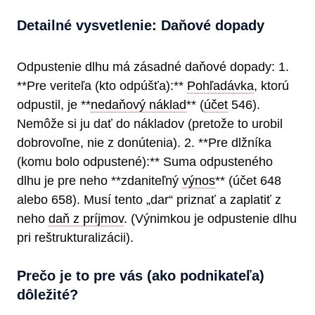
Detailné vysvetlenie: Daňové dopady
Odpustenie dlhu má zásadné daňové dopady: 1.
**Pre veriteľa (kto odpúšťa):**
Pohľadávka
, ktorú
odpustil, je **
nedaňový náklad
** (
účet
546).
Nemôže si ju dať do nákladov (pretože to urobil
dobrovoľne, nie z donútenia). 2. **Pre dlžníka
(komu bolo odpustené):** Suma odpusteného
dlhu je pre neho **zdaniteľný
výnos
** (účet 648
alebo 658). Musí tento „dar“ priznať a zaplatiť z
neho
daň z príjmov
. (Výnimkou je odpustenie dlhu
pri reštrukturalizácii).
Prečo je to pre vás (ako podnikateľa)
dôležité?