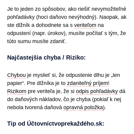
Je to jeden zo spôsobov, ako riešiť nevymožiteľné
pohľadávky (hoci daňovo nevýhodný). Naopak, ak
ste dlžník a dohodnete sa s
veriteľom
na
odpustení (napr. úrokov), musíte počítať s tým, že
túto sumu musíte zdaniť.
Najčastejšia chyba / Riziko:
Chybou
je myslieť si, že odpustenie dlhu je „len
papier“. Pre dlžníka je to
zdaniteľný príjem
!
Rizikom
pre veriteľa je, že si
odpis pohľadávky
dá
do daňových nákladov, čo je chyba (pokiaľ k nej
nebola tvorená daňová
opravná položka
).
Tip od Účtovníctvoprekaždéh​o.sk: