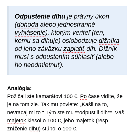
Odpustenie dlhu
je právny úkon
(
dohoda
alebo jednostranné
vyhlásenie
), ktorým veriteľ (ten,
komu sa dlhuje) oslobodzuje
dlžníka
od jeho záväzku
zaplatiť
dlh. Dlžník
musí s odpustením súhlasiť (alebo
ho neodmietnuť).
Analógia:
Požičali ste kamarátovi 100 €.
Po
čase vidíte, že
je na tom zle. Tak mu poviete: „Kašli na to,
nevracaj mi to.“ Tým ste mu **odpustili dlh**. Váš
majetok
klesol o 100 €, jeho majetok (resp.
zníženie
dlhu
) stúpol o 100 €.