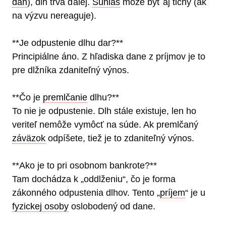
daň
), dlh trvá ďalej.
Súhlas
môže byť aj tichý (ak
na výzvu nereaguje).
**Je odpustenie dlhu dar?**
Principiálne áno. Z hľadiska dane z príjmov je to
pre dlžníka zdaniteľný výnos.
**Čo je
premlčanie
dlhu?**
To nie je odpustenie. Dlh stále existuje, len ho
veriteľ nemôže vymôcť na súde. Ak premlčaný
záväzok
odpíšete, tiež je to zdaniteľný výnos.
**Ako je to pri osobnom bankrote?**
Tam dochádza k „oddlženiu“, čo je forma
zákonného odpustenia dlhov. Tento „
príjem
“ je u
fyzickej osoby
oslobodený od dane.