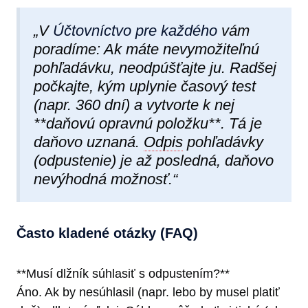
„V
Účtovníctvo pre každého
vám
poradíme: Ak máte nevymožiteľnú
pohľadávku, neodpúšťajte ju. Radšej
počkajte, kým uplynie časový test
(napr. 360 dní) a vytvorte k nej
**daňovú opravnú položku**. Tá je
daňovo uznaná.
Odpis
pohľadávky
(odpustenie) je až posledná, daňovo
nevýhodná možnosť.“
Často kladené otázky (FAQ)
**Musí dlžník súhlasiť s odpustením?**
Áno. Ak by nesúhlasil (napr. lebo by musel platiť