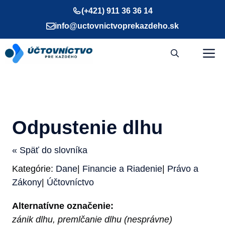
Preskočiť
(+421) 911 36 36 14
na
info@uctovnictvoprekazdeho.sk
obsah
M
Odpustenie dlhu
« Späť do slovníka
Kategórie:
Dane
|
Financie a Riadenie
|
Právo a
Zákony
|
Účtovníctvo
Alternatívne označenie:
zánik dlhu, premlčanie dlhu (nesprávne)