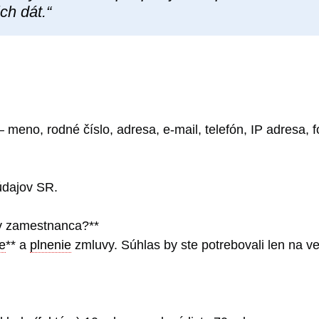
ch dát.“
 meno, rodné číslo, adresa, e-mail, telefón, IP adresa, f
údajov SR.
v zamestnanca?**
e
** a
plnenie
zmluvy. Súhlas by ste potrebovali len na v