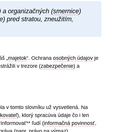
e) a organizačných (
smernice
)
) pred stratou, zneužitím,
áš „
majetok
“. Ochrana
osobných údajov
je
strážili v trezore (
zabezpečenie
) a
ola v tomto slovníku už vysvetlená. Na
kovateľ
), ktorý spracúva údaje čo i len
*Informovať** ľudí (
informačná povinnosť
,
 práva (napr. právo na výmaz).