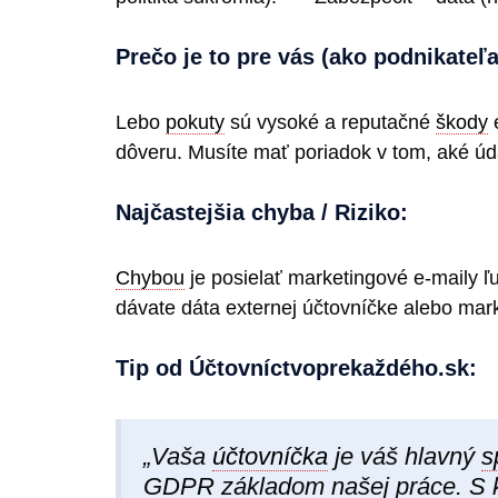
Prečo je to pre vás (ako podnikateľa
Lebo
pokuty
sú vysoké a reputačné
škody
e
dôveru. Musíte mať poriadok v tom, aké údaj
Najčastejšia chyba / Riziko:
Chybou
je posielať marketingové e-maily ľu
dávate dáta externej účtovníčke alebo mar
Tip od Účtovníctvoprekaždéh​o.sk:
„Vaša
účtovníčka
je váš hlavný
s
GDPR základom našej práce. S k