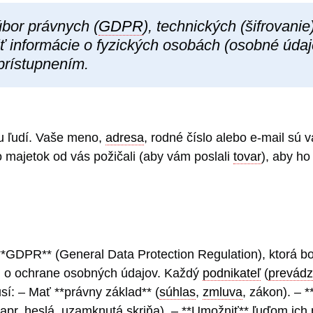
úbor právnych (
GDPR
), technických (šifrovani
iť informácie o fyzických osobách (osobné údaje
rístupnením.
tu ľudí. Vaše meno,
adresa
, rodné číslo alebo e-mail sú v
to majetok od vás požičali (aby vám poslali
tovar
), aby ho 
u **GDPR** (General Data Protection Regulation), ktorá b
z. o ochrane osobných údajov. Každý
podnikateľ
(
prevádz
sí: – Mať **právny základ** (
súhlas
,
zmluva
, zákon). – *
(napr. heslá, uzamknutá skriňa). – **Umožniť** ľuďom ich