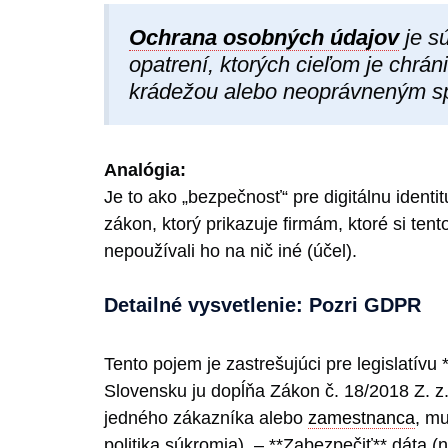
Ochrana osobných údajov
je s
opatrení, ktorých cieľom je chrán
krádežou alebo neoprávneným sp
Analógia:
Je to ako „bezpečnosť“ pre digitálnu identi
zákon, ktorý prikazuje firmám, ktoré si ten
nepoužívali ho na nič iné (účel).
Detailné vysvetlenie: Pozri GDPR
Tento pojem je zastrešujúci pre legislatív
Slovensku ju dopĺňa Zákon č. 18/2018 Z. 
jedného zákazníka alebo
zamestnanca
, mu
politika súkromia). – **Zabezpečiť** dáta 