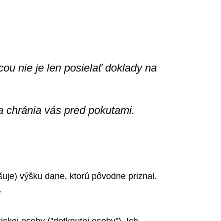
ou nie je len posielať doklady na
 a chránia vás pred pokutami.
šuje) výšku dane, ktorú pôvodne priznal.
.
ickej osoby ("dotknutej osoby"). Ich