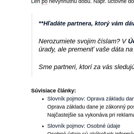
Len
po
nevyhnutnú dobu. Napr. účtovné do
**Hľadáte partnera, ktorý vám dá
Nerozumiete svojim číslam? V
Ú
úrady, ale premeniť vaše dáta na
Sme partneri, ktorí za vás sleduj
Súvisiace články:
Slovník pojmov: Oprava základu da
Oprava základu dane je zákonný post
Najčastejšie sa vykonáva pri reklamá
Slovník pojmov: Osobné údaje
Osobné údaje sú akékoľvek informácie