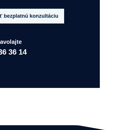
 bezplatnú konzultáciu
avolajte
36 36 14