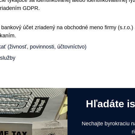
nariadením GDPR.
 bankový účet zriadený na obchodné meno firmy (s.r.o.) 
ikaním.
ať (živnosť, povinnosti, účtovníctvo)
 služby
Hľadáte i
Nechajte byrokraciu 
r