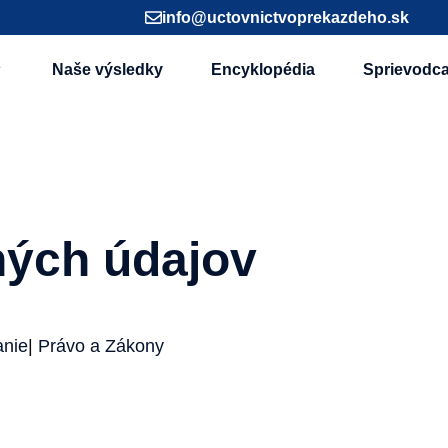
info@uctovnictvoprekazdeho.sk
Naše výsledky
Encyklopédia
Sprievodc
ých údajov
anie
|
Právo a Zákony