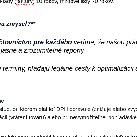
klady (
faktúry
) 10 rokov, mzdové listy 70 rokov.
va zmysel?**
čtovníctvo pre každého
veríme, že našou prác
 jasné a zrozumiteľné
reporty
.
ú termíny, hľadajú legálne cesty k optimalizácii
ne
up, pri ktorom platiteľ DPH opravuje (znižuje alebo zvy
cii (vrátení tovaru) alebo pri nevymožiteľnej pohľadávke
 týkajúce sa identifikovanej alebo identifikovateľnej fyz