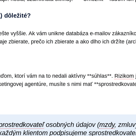
) dôležité?
šte vyššie. Ak vám unikne databáza e-mailov zákazníkov,
e zbierate, prečo ich zbierate a ako dlho ich držíte (arc
ďom, ktorí vám na to nedali aktívny **súhlas**.
Rizikom
ketingovej agentúre, musíte s nimi mať **sprostredkovat
prostredkovateľ
osobných údajov (
mzdy
, zmluv
aždým klientom podpisujeme sprostredkovate