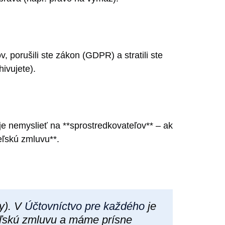
 porušili ste zákon (GDPR) a stratili ste
hivujete).
je nemyslieť na **sprostredkovateľov** – ak
eľskú zmluvu**.
y). V
Účtovníctvo pre každého
je
ľskú zmluvu a máme prísne