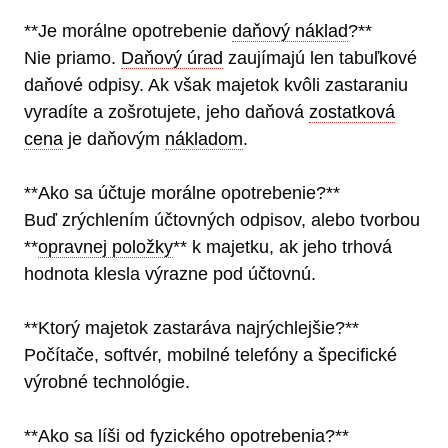
**Je morálne opotrebenie
daňový náklad
?**
Nie priamo.
Daňový úrad
zaujímajú len tabuľkové
daňové odpisy. Ak však majetok kvôli zastaraniu
vyradíte a zošrotujete, jeho daňová
zostatková
cena
je daňovým
nákladom
.
**Ako sa účtuje morálne opotrebenie?**
Buď zrýchlením účtovných odpisov, alebo tvorbou
**
opravnej položky
** k majetku, ak jeho trhová
hodnota klesla výrazne pod účtovnú.
**Ktorý majetok zastaráva najrýchlejšie?**
Počítače, softvér, mobilné telefóny a špecifické
výrobné technológie.
**Ako sa líši od fyzického opotrebenia?**