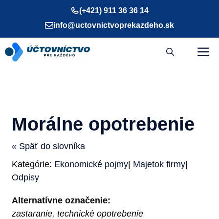
Preskočiť
(+421) 911 36 36 14
na
info@uctovnictvoprekazdeho.sk
obsah
M
Morálne opotrebenie
« Späť do slovníka
Kategórie:
Ekonomické pojmy
|
Majetok firmy
|
Odpisy
Alternatívne označenie:
zastaranie, technické opotrebenie