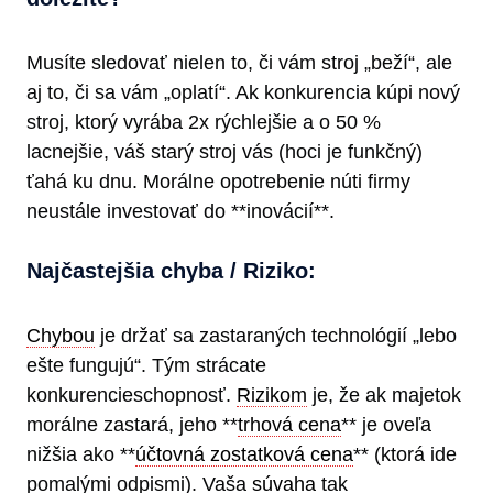
Musíte sledovať nielen to, či vám stroj „beží“, ale
aj to, či sa vám „oplatí“. Ak konkurencia kúpi nový
stroj, ktorý vyrába 2x rýchlejšie a o 50 %
lacnejšie, váš starý stroj vás (hoci je funkčný)
ťahá ku dnu. Morálne opotrebenie núti firmy
neustále investovať do **inovácií**.
Najčastejšia chyba / Riziko:
Chybou
je držať sa zastaraných technológií „lebo
ešte fungujú“. Tým strácate
konkurencieschopnosť.
Rizikom
je, že ak majetok
morálne zastará, jeho **
trhová cena
** je oveľa
nižšia ako **
účtovná zostatková cena
** (ktorá ide
pomalými odpismi). Vaša
súvaha
tak