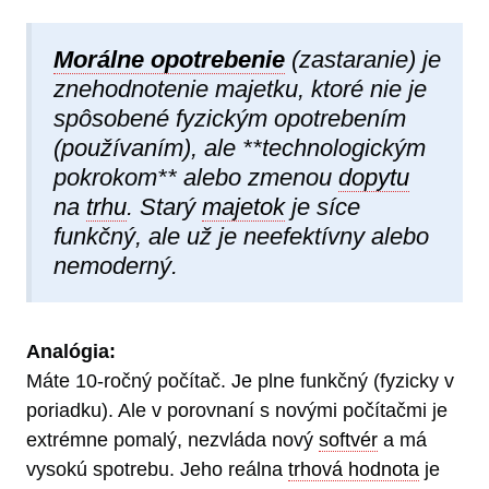
Morálne opotrebenie
(zastaranie) je
znehodnotenie majetku, ktoré nie je
spôsobené fyzickým opotrebením
(používaním), ale **technologickým
pokrokom** alebo zmenou
dopytu
na
trhu
. Starý
majetok
je síce
funkčný, ale už je neefektívny alebo
nemoderný.
Analógia:
Máte 10-ročný počítač. Je plne funkčný (fyzicky v
poriadku). Ale v porovnaní s novými počítačmi je
extrémne pomalý, nezvláda nový
softvér
a má
vysokú spotrebu. Jeho reálna
trhová hodnota
je