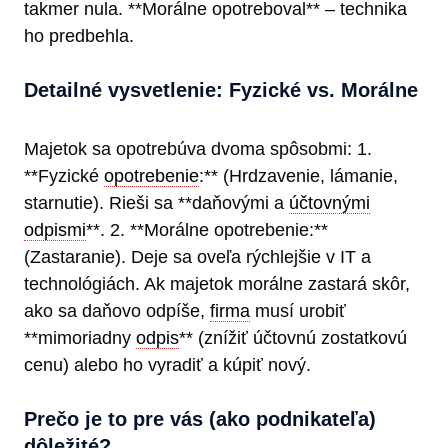
takmer nula. **Morálne opotreboval** – technika
ho predbehla.
Detailné vysvetlenie: Fyzické vs. Morálne
Majetok sa opotrebúva dvoma spôsobmi: 1.
**Fyzické
opotrebenie
:** (Hrdzavenie, lámanie,
starnutie). Rieši sa **daňovými a
účtovnými
odpismi
**. 2. **Morálne opotrebenie:**
(Zastaranie). Deje sa oveľa rýchlejšie v IT a
technológiách. Ak majetok morálne zastará skôr,
ako sa daňovo odpíše,
firma
musí urobiť
**mimoriadny
odpis
** (znížiť účtovnú zostatkovú
cenu) alebo ho vyradiť a kúpiť nový.
Prečo je to pre vás (ako podnikateľa)
dôležité?