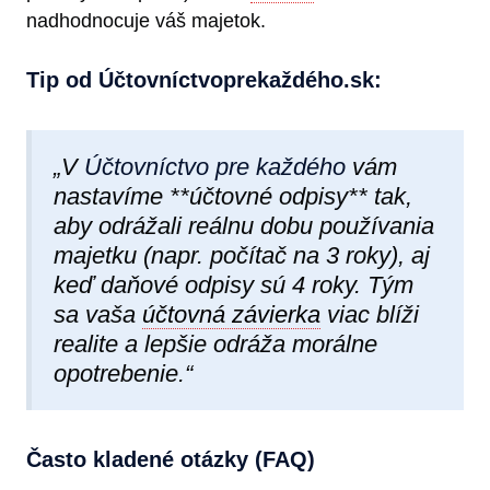
nadhodnocuje váš majetok.
Tip od Účtovníctvoprekaždéh​o.sk:
„V
Účtovníctvo pre každého
vám
nastavíme **účtovné odpisy** tak,
aby odrážali reálnu dobu používania
majetku (napr. počítač na 3 roky), aj
keď daňové odpisy sú 4 roky. Tým
sa vaša
účtovná závierka
viac blíži
realite a lepšie odráža morálne
opotrebenie.“
Často kladené otázky (FAQ)