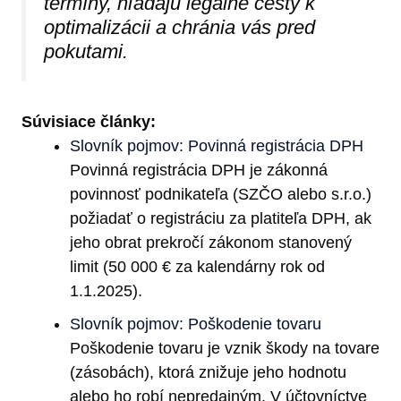
termíny, hľadajú legálne cesty k
optimalizácii a chránia vás pred
pokutami.
Súvisiace články:
Slovník pojmov: Povinná registrácia DPH
Povinná registrácia DPH je zákonná
povinnosť podnikateľa (SZČO alebo s.r.o.)
požiadať o registráciu za platiteľa DPH, ak
jeho obrat prekročí zákonom stanovený
limit (50 000 € za kalendárny rok od
1.1.2025).
Slovník pojmov: Poškodenie tovaru
Poškodenie tovaru je vznik škody na tovare
(zásobách), ktorá znižuje jeho hodnotu
alebo ho robí nepredajným. V účtovníctve