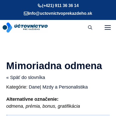
Preskočiť
(+421) 911 36 36 14
na
info@uctovnictvoprekazdeho.sk
obsah
M
Mimoriadna odmena
« Späť do slovníka
Kategórie:
Dane
|
Mzdy a Personalistika
Alternatívne označenie:
odmena, prémia, bonus, gratifikácia