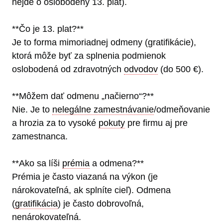
nejde o oslobodený 13. plat).
**Čo je 13. plat?**
Je to forma mimoriadnej odmeny (gratifikácie),
ktorá môže byť za splnenia podmienok
oslobodená od zdravotných
odvodov
(do 500 €).
**Môžem dať odmenu „načierno“?**
Nie. Je to
nelegálne zamestnávanie
/odmeňovanie
a hrozia za to vysoké
pokuty
pre firmu aj pre
zamestnanca.
**Ako sa líši
prémia
a odmena?**
Prémia je často viazaná na výkon (je
nárokovateľná, ak splníte cieľ). Odmena
(
gratifikácia
) je často dobrovoľná,
nenárokovateľná.