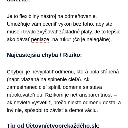
Je to flexibilný nástroj na odmeňovanie.
Umožňuje vám oceniť výkon bez toho, aby ste
museli trvalo zvyšovať základné platy. Je to lepšie
ako dávať
peniaze
„na ruku“ (čo je nelegálne).
Najčastejšia chyba / Riziko:
Chybou
je nevyplatiť odmenu, ktorá bola sľúbená
(napr. viazaná na splnenie cieľa). Ak
zamestnanec
cieľ splnil, odmena sa stáva
nárokovateľnou.
Rizikom
je netransparentnosť –
ak neviete vysvetliť, prečo niekto odmenu dostal a
iný nie, spôsobí to závisť a demotiváciu.
Tip od Účtovníctvoprekaždéh​o.sk: