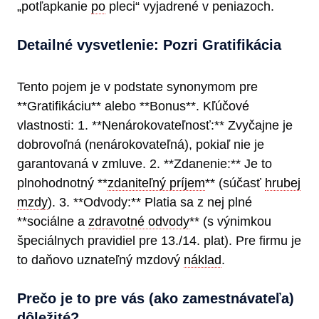
„potľapkanie
po
pleci“ vyjadrené v peniazoch.
Detailné vysvetlenie: Pozri Gratifikácia
Tento pojem je v podstate synonymom pre
**Gratifikáciu** alebo **Bonus**. Kľúčové
vlastnosti: 1. **Nenárokovateľnosť:** Zvyčajne je
dobrovoľná (nenárokovateľná), pokiaľ nie je
garantovaná v zmluve. 2. **Zdanenie:** Je to
plnohodnotný **
zdaniteľný príjem
** (súčasť
hrubej
mzdy
). 3. **Odvody:** Platia sa z nej plné
**sociálne a
zdravotné odvody
** (s výnimkou
špeciálnych pravidiel pre 13./14. plat). Pre firmu je
to daňovo uznateľný mzdový
náklad
.
Prečo je to pre vás (ako zamestnávateľa)
dôležité?