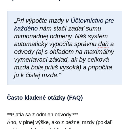
„Pri výpočte mzdy v
Účtovníctvo pre
každého
nám stačí zadať sumu
mimoriadnej odmeny
. Náš systém
automaticky vypočíta správnu
daň
a
odvody (aj s ohľadom na maximálny
vymeriavací základ
, ak by celková
mzda bola príliš vysoká) a pripočíta
ju k čistej mzde.“
Často kladené otázky (FAQ)
**Platia sa z odmien odvody?**
Áno, v plnej výške, ako z bežnej mzdy (pokiaľ