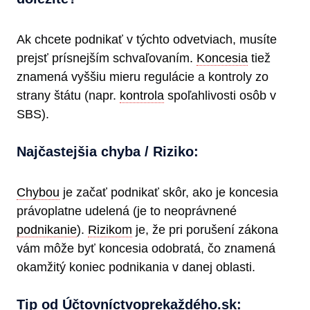
Ak chcete podnikať v týchto odvetviach, musíte
prejsť prísnejším schvaľovaním.
Koncesia
tiež
znamená vyššiu mieru regulácie a kontroly zo
strany štátu (napr.
kontrola
spoľahlivosti osôb v
SBS).
Najčastejšia chyba / Riziko:
Chybou
je začať podnikať skôr, ako je koncesia
právoplatne udelená (je to neoprávnené
podnikanie
).
Rizikom
je, že pri porušení zákona
vám môže byť koncesia odobratá, čo znamená
okamžitý koniec podnikania v danej oblasti.
Tip od Účtovníctvoprekaždéh​o.sk: