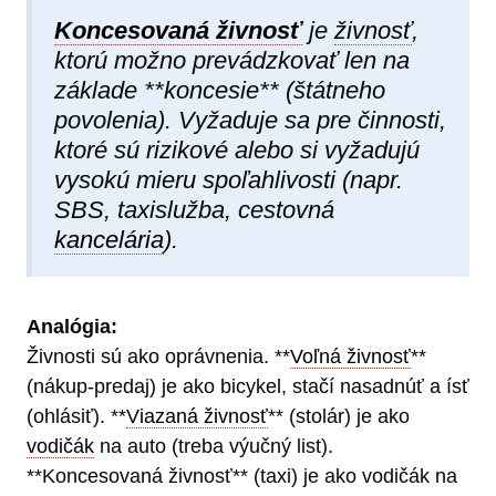
Koncesovaná živnosť
je
živnosť
,
ktorú možno prevádzkovať len na
základe **koncesie** (štátneho
povolenia). Vyžaduje sa pre činnosti,
ktoré sú rizikové alebo si vyžadujú
vysokú mieru spoľahlivosti (napr.
SBS, taxislužba, cestovná
kancelária
).
Analógia:
Živnosti sú ako oprávnenia. **
Voľná živnosť
**
(nákup-predaj) je ako bicykel, stačí nasadnúť a ísť
(ohlásiť). **
Viazaná živnosť
** (stolár) je ako
vodičák
na auto (treba výučný list).
**Koncesovaná živnosť** (taxi) je ako vodičák na