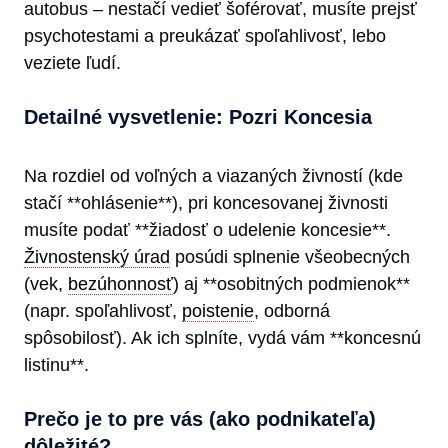
autobus – nestačí vedieť šoférovať, musíte prejsť
psychotestami a preukázať spoľahlivosť, lebo
veziete ľudí.
Detailné vysvetlenie: Pozri Koncesia
Na rozdiel od voľných a viazaných živností (kde
stačí **ohlásenie**), pri koncesovanej živnosti
musíte podať **žiadosť o udelenie koncesie**.
Živnostenský úrad
posúdi splnenie všeobecných
(vek,
bezúhonnosť
) aj **osobitných podmienok**
(napr. spoľahlivosť,
poistenie
, odborná
spôsobilosť). Ak ich splníte, vydá vám **koncesnú
listinu**.
Prečo je to pre vás (ako podnikateľa)
dôležité?