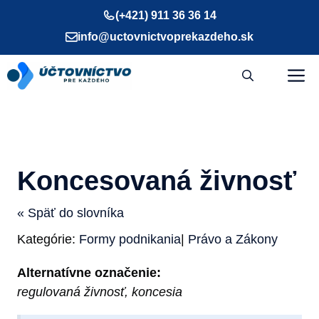
Preskočiť
(+421) 911 36 36 14
na
info@uctovnictvoprekazdeho.sk
obsah
M
Koncesovaná živnosť
« Späť do slovníka
Kategórie:
Formy podnikania
|
Právo a Zákony
Alternatívne označenie:
regulovaná živnosť, koncesia