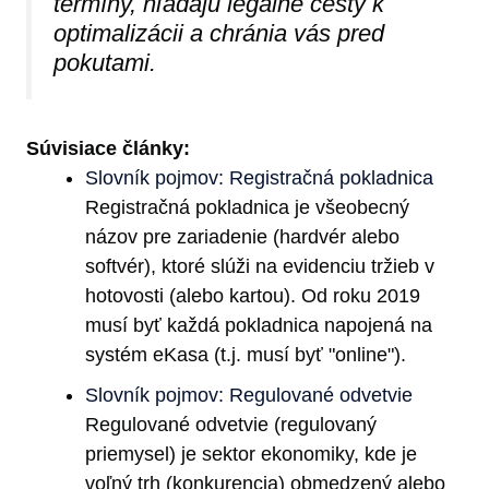
termíny, hľadajú legálne cesty k
optimalizácii a chránia vás pred
pokutami.
Súvisiace články:
Slovník pojmov: Registračná pokladnica
Registračná pokladnica je všeobecný
názov pre zariadenie (hardvér alebo
softvér), ktoré slúži na evidenciu tržieb v
hotovosti (alebo kartou). Od roku 2019
musí byť každá pokladnica napojená na
systém eKasa (t.j. musí byť "online").
Slovník pojmov: Regulované odvetvie
Regulované odvetvie (regulovaný
priemysel) je sektor ekonomiky, kde je
voľný trh (konkurencia) obmedzený alebo