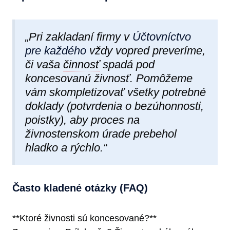
„Pri zakladaní firmy v
Účtovníctvo
pre každého
vždy vopred preveríme,
či vaša
činnosť
spadá pod
koncesovanú živnosť. Pomôžeme
vám skompletizovať všetky potrebné
doklady (potvrdenia o bezúhonnosti,
poistky), aby proces na
živnostenskom úrade prebehol
hladko a rýchlo.“
Často kladené otázky (FAQ)
**Ktoré živnosti sú koncesované?**