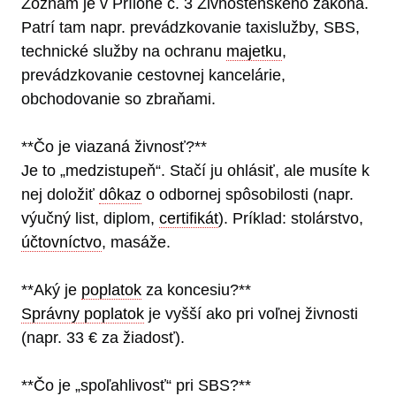
Zoznam je v Prílohe č. 3 Živnostenského zákona.
Patrí tam napr. prevádzkovanie taxislužby, SBS,
technické služby na ochranu
majetku
,
prevádzkovanie cestovnej kancelárie,
obchodovanie so zbraňami.
**Čo je viazaná živnosť?**
Je to „medzistupeň“. Stačí ju ohlásiť, ale musíte k
nej doložiť
dôkaz
o odbornej spôsobilosti (napr.
výučný list, diplom,
certifikát
). Príklad: stolárstvo,
účtovníctvo
, masáže.
**Aký je
poplatok
za koncesiu?**
Správny poplatok
je vyšší ako pri voľnej živnosti
(napr. 33 € za žiadosť).
**Čo je „spoľahlivosť“ pri SBS?**