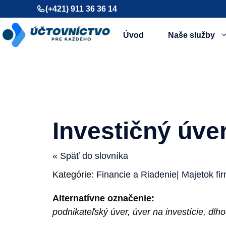
Preskočiť
(+421) 911 36 36 14
na
obsah
Úvod
Naše služby
Investičný úve
« Späť do slovníka
Kategórie:
Financie a Riadenie
|
Majetok fi
Alternatívne označenie:
podnikateľský úver, úver na investície, dlh