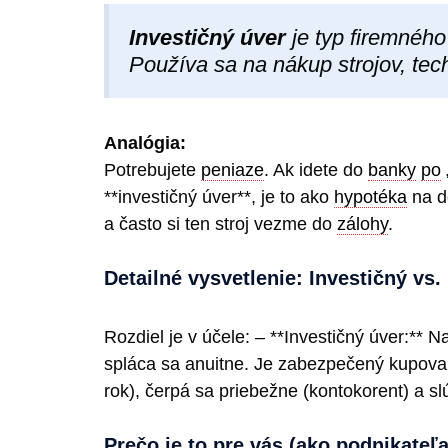
Investičný úver
je typ firemnéh
Používa sa na nákup strojov, tec
Analógia:
Potrebujete
peniaze
. Ak idete do
banky
po
**investičný úver**, je to ako
hypotéka
na do
a často si ten stroj vezme do
zálohy
.
Detailné vysvetlenie: Investičný vs
Rozdiel je v účele: – **Investičný úver:** 
spláca sa anuitne. Je zabezpečený kupo
rok), čerpá sa priebežne (kontokorent) a s
Prečo je to pre vás (ako podnikateľa