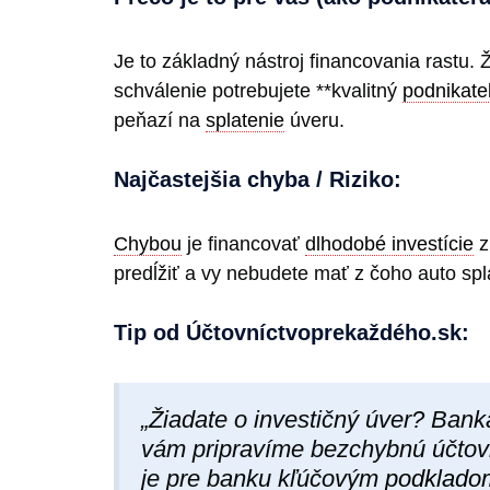
Je to základný nástroj financovania rastu.
schválenie potrebujete **kvalitný
podnikate
peňazí na
splatenie
úveru.
Najčastejšia chyba / Riziko:
Chybou
je financovať
dlhodobé investície
z
predĺžiť a vy nebudete mať z čoho auto spl
Tip od Účtovníctvoprekaždéh​o.sk:
„Žiadate o investičný úver? Bank
vám pripravíme bezchybnú účtov
je pre banku kľúčovým
podklado