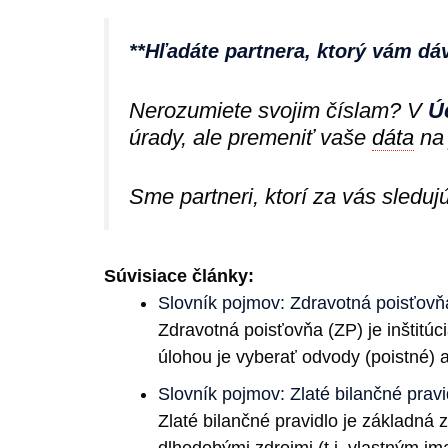
**Hľadáte partnera, ktorý vám dá
Nerozumiete svojim číslam? V
Ú
úrady, ale premeniť vaše
dáta
na 
Sme partneri, ktorí za vás sleduj
Súvisiace články:
Slovník pojmov: Zdravotná poisťovň
Zdravotná poisťovňa (ZP) je inštitúc
úlohou je vyberať odvody (poistné) a
Slovník pojmov: Zlaté bilančné pravi
Zlaté bilančné pravidlo je základná 
dlhodobými zdrojmi (t.j. vlastným i