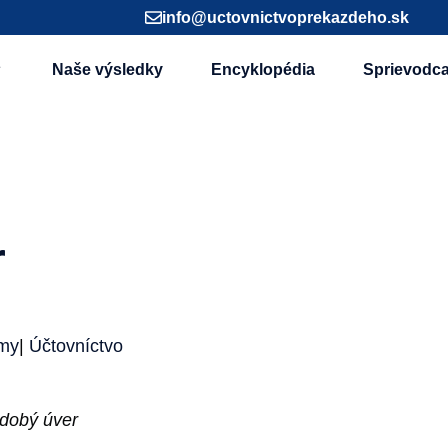
info@uctovnictvoprekazdeho.sk
Naše výsledky
Encyklopédia
Sprievodc
r
rmy
|
Účtovníctvo
odobý úver