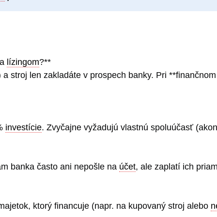
a
lízingom
?**
) a stroj len zakladáte v prospech banky. Pri **finančnom 
 %
investície
. Zvyčajne vyžadujú vlastnú spoluúčasť (ako
vám banka často ani nepošle na
účet
, ale zaplatí ich pri
ajetok, ktorý financuje (napr. na kupovaný stroj alebo
n