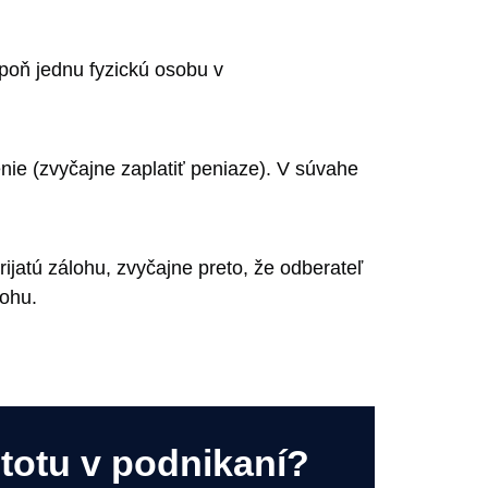
poň jednu fyzickú osobu v
enie (zvyčajne zaplatiť peniaze). V súvahe
ijatú zálohu, zvyčajne preto, že odberateľ
lohu.
stotu v podnikaní?