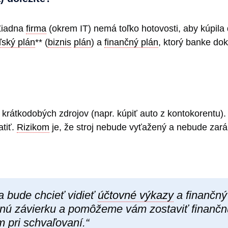
 Žiadna
firma
(okrem IT) nemá toľko hotovosti, aby kúpila
ľský plán
** (
biznis
plán
) a
finančný plán
, ktorý banke dok
 krátkodobých zdrojov (napr. kúpiť auto z kontokorentu
atiť.
Rizikom
je, že stroj nebude vyťažený a nebude zaráb
a bude chcieť vidieť
účtovné výkazy
a finančný
nú závierku a pomôžeme vám zostaviť finančn
m
pri schvaľovaní.“