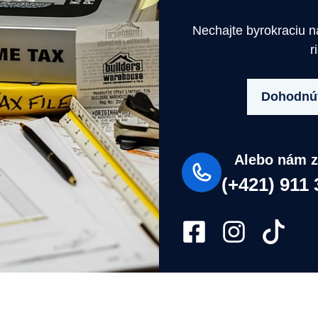
Nechajte byrokraciu 
r
Dohodnúť
Alebo nám z
(+421) 911 