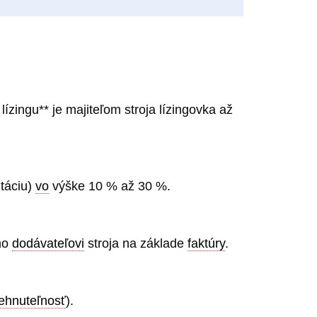
lízingu** je majiteľom stroja lízingovka až
ntáciu)
vo
výške 10 % až 30 %.
amo
dodávateľovi
stroja na základe
faktúry
.
ehnuteľnosť
).