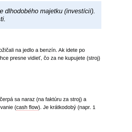
e dlhodobého majetku (investícií).
i.
požičali na jedlo a benzín. Ak idete po
e presne vidieť, čo za ne kupujete (stroj)
čerpá sa naraz (na faktúru za stroj) a
vanie (
cash flow
). Je krátkodobý (napr. 1