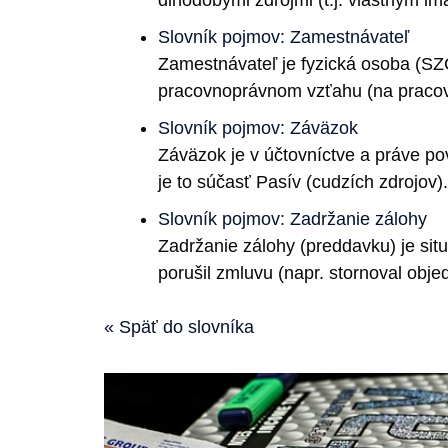
Slovník pojmov: Zamestnávateľ
Zamestnávateľ je fyzická osoba (SZČ
pracovnoprávnom vzťahu (na praco
Slovník pojmov: Záväzok
Záväzok je v účtovníctve a práve pov
je to súčasť Pasív (cudzích zdrojov).
Slovník pojmov: Zadržanie zálohy
Zadržanie zálohy (preddavku) je situ
porušil zmluvu (napr. stornoval obj
« Späť do slovníka