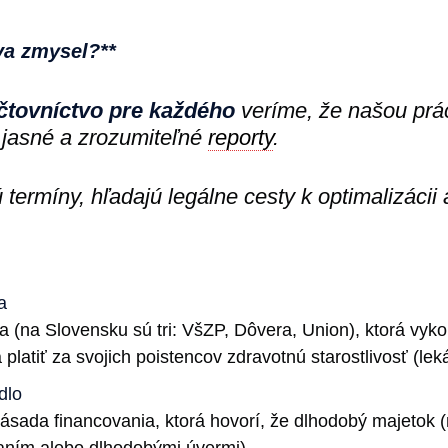
va zmysel?**
čtovníctvo pre každého
veríme, že našou prác
jasné a zrozumiteľné
reporty
.
ú termíny, hľadajú legálne cesty k optimalizácii
a
ia (na Slovensku sú tri: VšZP, Dôvera, Union), ktorá vyk
 platiť za svojich poistencov zdravotnú starostlivosť (l
dlo
zásada financovania, ktorá hovorí, že dlhodobý majetok 
maním alebo dlhodobými úvermi).