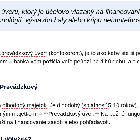
o
úveru
, ktorý je účelovo viazaný na financovani
hnológií, výstavbu haly alebo kúpu nehnuteľnost
„
prevádzkový úver
“ (kontokorent), je to ako keby ste si 
m – banka vám požičia veľa peňazí na dlhú dobu, ale chc
. Prevádzkový
Na
dlhodobý majetok
. Je dlhodobý (
splatnosť
5-10 rokov), 
vaným
majetkom
. – **Prevádzkový úver:** Na bežné fungo
lúži na financovanie zásob alebo pohľadávok.
) dôležité?