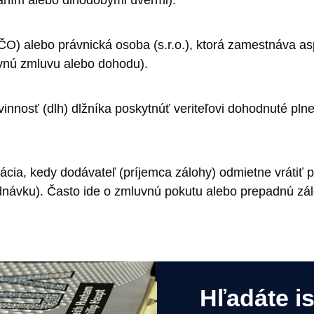
O) alebo právnická osoba (s.r.o.), ktorá zamestnáva as
vnú zmluvu alebo dohodu).
innosť (dlh) dlžníka poskytnúť veriteľovi dohodnuté pln
ácia, kedy dodávateľ (príjemca zálohy) odmietne vrátiť pr
ednávku). Často ide o zmluvnú pokutu alebo prepadnú zá
Hľadáte i