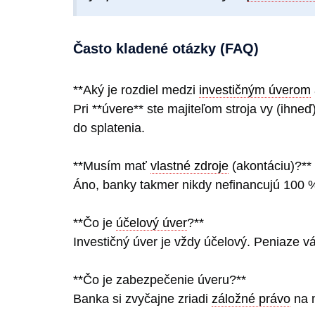
Často kladené otázky (FAQ)
**Aký je rozdiel medzi
investičným úverom
Pri **úvere** ste majiteľom stroja vy (ihneď
do splatenia.
**Musím mať
vlastné zdroje
(akontáciu)?**
Áno, banky takmer nikdy nefinancujú 100
**Čo je
účelový úver
?**
Investičný úver je vždy účelový. Peniaze 
**Čo je zabezpečenie úveru?**
Banka si zvyčajne zriadi
záložné právo
na m