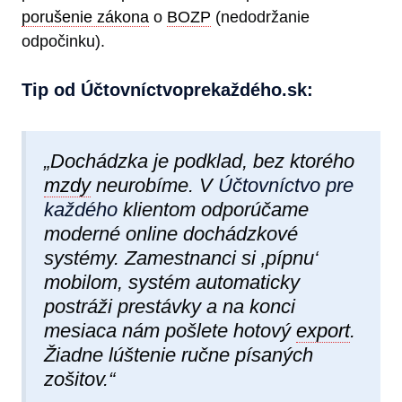
porušenie zákona
o
BOZP
(nedodržanie
odpočinku).
Tip od Účtovníctvoprekaždéh​o.sk:
„Dochádzka je podklad, bez ktorého
mzdy
neurobíme. V
Účtovníctvo pre
každého
klientom odporúčame
moderné online dochádzkové
systémy. Zamestnanci si ‚pípnu‘
mobilom, systém automaticky
postráži prestávky a na konci
mesiaca nám pošlete hotový
export
.
Žiadne lúštenie ručne písaných
zošitov.“