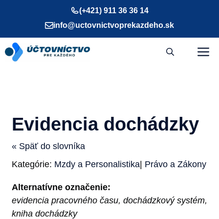
Preskočiť
(+421) 911 36 36 14
na
info@uctovnictvoprekazdeho.sk
obsah
M
Evidencia dochádzky
« Späť do slovníka
Kategórie:
Mzdy a Personalistika
|
Právo a Zákony
Alternatívne označenie:
evidencia pracovného času, dochádzkový systém,
kniha dochádzky