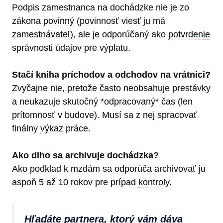
Podpis zamestnanca na dochádzke nie je zo
zákona
povinný
(povinnosť viesť ju má
zamestnávateľ), ale je odporúčaný ako
potvrdenie
správnosti údajov pre výplatu.
Stačí kniha príchodov a odchodov na vrátnici?
Zvyčajne nie, pretože často neobsahuje prestávky
a neukazuje skutočný *odpracovaný* čas (len
prítomnosť v budove). Musí sa z nej spracovať
finálny
výkaz
práce.
Ako dlho sa archivuje dochádzka?
Ako podklad k mzdám sa odporúča archivovať ju
aspoň 5 až 10 rokov pre prípad
kontroly
.
Hľadáte partnera, ktorý vám dáva