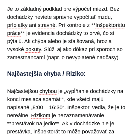
Je to základný
podklad
pre výpočet miezd. Bez
dochádzky neviete správne vypočítať mzdu,
príplatky
ani
stravné
. Pri kontrole z **
Inšpektorátu
práce
** je evidencia dochádzky to prvé, čo si
pýtajú. Ak chýba alebo je sfalšovaná, hrozia
vysoké
pokuty
. Slúži aj ako dôkaz pri sporoch so
zamestnancami (napr. o nevyplatené nadčasy).
Najčastejšia chyba / Riziko:
Najčastejšou
chybou
je „vypĺňanie dochádzky na
konci mesiaca spamäti“, kde všetci majú
napísané „8:00 – 16:30“. Inšpektori vedia, že je to
nereálne.
Rizikom
je nezaznamenávanie
**prestávok na jedlo**. Ak v dochádzke nie je
prestávka, inšpektorát to môže považovať za