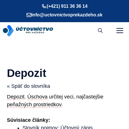
Preskočiť
(+421) 911 36 36 14
na
info@uctovnictvoprekazdeho.sk
obsah
M
Depozit
« Späť do slovníka
Depozit
.
Úschova
určitej veci, najčastejšie
peňažných prostriedkov
.
Súvisiace články:
Slovník pojmov: Účtovný zápis