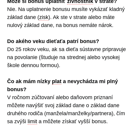
Môže si bonus uplatniť
živnostník
v strate?
Nie. Na uplatnenie bonusu musíte vykázať kladný
základ dane (
zisk
). Ak ste v strate alebo máte
nulový základ dane, na bonus nemáte nárok.
Do akého veku dieťaťa patrí bonus?
Do 25 rokov veku, ak sa dieťa sústavne pripravuje
na povolanie (študuje na strednej alebo vysokej
škole dennou formou).
Čo ak mám nízky
plat
a nevychádza mi plný
bonus?
V ročnom zúčtovaní alebo daňovom priznaní
môžete navýšiť svoj základ dane o základ dane
druhého rodiča (manžela/manželky/partnera), čím
sa zvýši
limit
a môžete získať vyšší bonus.