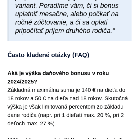
variant. Poradíme vám, či si bonus
uplatniť mesačne, alebo počkať na
ročné zúčtovanie, a či sa oplatí
pripočítať príjem druhého rodiča.“
Často kladené otázky (FAQ)
Aká je výška daňového bonusu v roku
2024/2025?
Základná maximálna suma je 140 € na dieťa do
18 rokov a 50 € na dieťa nad 18 rokov. Skutočná
výška je však limitovaná percentom zo základu
dane rodiča (napr. pri 1 dieťati max. 20 %, pri 2
deťoch max. 27 %).