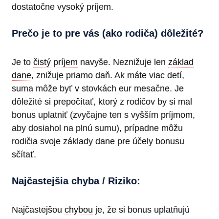
dostatočne vysoký príjem.
Prečo je to pre vás (ako rodiča) dôležité?
Je to
čistý príjem
navyše. Neznižuje len
základ
dane
, znižuje priamo daň. Ak máte viac detí,
suma môže byť v stovkách eur mesačne. Je
dôležité si prepočítať, ktorý z rodičov by si mal
bonus uplatniť (zvyčajne ten s vyšším
príjmom
,
aby dosiahol na plnú sumu), prípadne môžu
rodičia svoje základy dane pre účely bonusu
sčítať.
Najčastejšia chyba / Riziko:
Najčastejšou
chybou
je, že si bonus uplatňujú