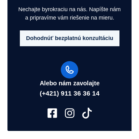
Nechajte byrokraciu na nás. Napíšte nám
a pripravíme vám riešenie na mieru.
Dohodnúť bezplatnú konzultáciu
Alebo nám zavolajte
(+421) 911 36 36 14