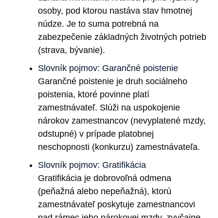
osoby, pod ktorou nastáva stav hmotnej
núdze. Je to suma potrebná na
zabezpečenie základných životných potrieb
(strava, bývanie).
Slovník pojmov: Garančné poistenie
Garančné poistenie je druh sociálneho
poistenia, ktoré povinne platí
zamestnávateľ. Slúži na uspokojenie
nárokov zamestnancov (nevyplatené mzdy,
odstupné) v prípade platobnej
neschopnosti (konkurzu) zamestnávateľa.
Slovník pojmov: Gratifikácia
Gratifikácia je dobrovoľná odmena
(peňažná alebo nepeňažná), ktorú
zamestnávateľ poskytuje zamestnancovi
nad rámec jeho nárokovej mzdy, zvyčajne