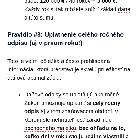
bude: 120 000 € / 40 rokov =
3 000 €
.
Každý rok si tak môžete znížiť základ
dane
o túto sumu.
Pravidlo #3: Uplatnenie celého ročného
odpisu (aj v prvom roku!)
Toto je veľmi dôležitá a často prehliadaná
informácia, ktorá predstavuje skvelú príležitosť na
daňovú optimalizáciu.
Daňové odpisy sa uplatňujú ako ročné.
Zákon umožňuje uplatniť si
celý ročný
odpis
aj v tom zdaňovacom období, v
ktorom ste nehnuteľnosť zaradili do
obchodného majetku
,
bez ohľadu na to,
koľko dní v roku ste ju reálne vlastnili a