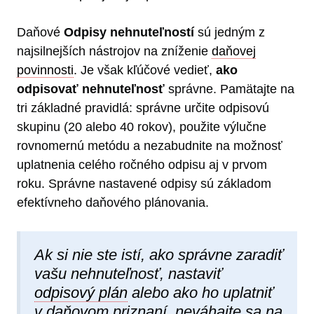
Daňové
Odpisy nehnuteľností
sú jedným z
najsilnejších nástrojov na zníženie
daňovej
povinnosti
. Je však kľúčové vedieť,
ako
odpisovať nehnuteľnosť
správne. Pamätajte na
tri základné pravidlá: správne určite odpisovú
skupinu (20 alebo 40 rokov), použite výlučne
rovnomernú metódu a nezabudnite na možnosť
uplatnenia celého ročného odpisu aj v prvom
roku. Správne nastavené odpisy sú základom
efektívneho daňového plánovania.
Ak si nie ste istí, ako správne zaradiť
vašu nehnuteľnosť, nastaviť
odpisový plán
alebo ako ho uplatniť
v daňovom priznaní, neváhajte sa na