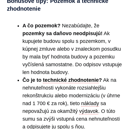
Bonusové tipy: Pozemok a technické
zhodnotenie
A čo pozemok?
Nezabúdajte, že
pozemky sa daňovo neodpisujú!
Ak
kupujete budovu spolu s pozemkom, v
kúpnej zmluve alebo v znaleckom posudku
by mala byť hodnota budovy a pozemku
vyčíslená samostatne. Do odpisov vstupuje
len hodnota budovy.
Čo je to
technické zhodnotenie
?
Ak na
nehnuteľnosti vykonáte rozsiahlejšiu
rekonštrukciu alebo modernizáciu (v úhrne
nad 1 700 € za rok), tieto
náklady
sa
nepovažujú za okamžitý
výdavok
. O túto
sumu sa zvýši vstupná cena nehnuteľnosti
a odpisujete ju spolu s ňou.